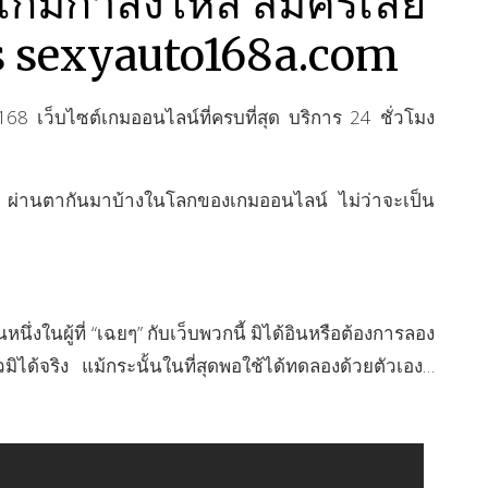
 เกมกำลังไหล สมัครเลย
s sexyauto168a.com
168 เว็บไซต์เกมออนไลน์ที่ครบที่สุด บริการ 24 ชั่วโมง
8 ผ่านตากันมาบ้างในโลกของเกมออนไลน์ ไม่ว่าจะเป็น
หนึ่งในผู้ที่ “เฉยๆ” กับเว็บพวกนี้ มิได้อินหรือต้องการลอง
มิได้จริง แม้กระนั้นในที่สุดพอใช้ได้ทดลองด้วยตัวเอง…