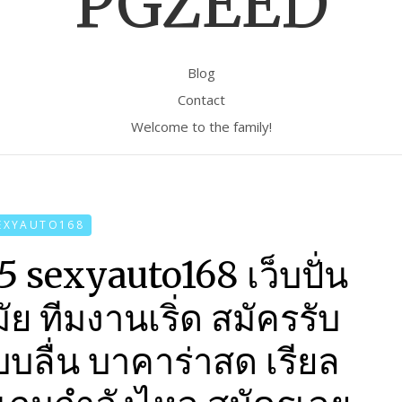
PGZEED
Blog
Contact
Welcome to the family!
EXYAUTO168
5 sexyauto168 เว็บปั่น
ย ทีมงานเริ่ด สมัครรับ
บลื่น บาคาร่าสด เรียล