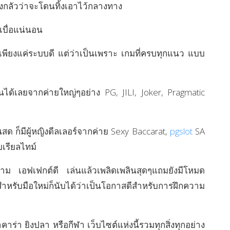
องกลัวว่าจะโดนทิ้งเอาไว้กลางทาง
เบื่อแน่นอน
ม่ใช่เพียงแค่ระบบดี แต่ว่าเป็นเพราะ เกมที่ครบทุกแนว แบบ
่นได้เลยจากค่ายใหญ่ๆอย่าง PG, JILI, Joker, Pragmatic
 ก็มีผู้หญิงดีลเลอร์จากค่าย Sexy Baccarat,
pgslot
SA
บเรียลไทม์
าม เอฟเฟกต์ดี เล่นแล้วเพลิดเพลินสุดๆแถมยังมีโหมด
รับมือใหม่ก็นับได้ว่าเป็นโอกาสดีสำหรับการฝึกความ
าร่า ยิงปลา หรือกีฬา เว็บไซต์แห่งนี้รวมทุกสิ่งทุกอย่าง