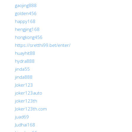
gaojing888
golden456
happy168
hengjing168
hongkong456
https://sretthi99.bet/enter/
huayhit88
hydra888
jinda55
jinda888
Joker123
joker123auto
joker123th
Joker123th.com
juad69
Judhai168