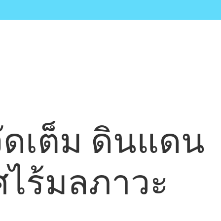
จัดเต็ม ดินแดน
ศไร้มลภาวะ