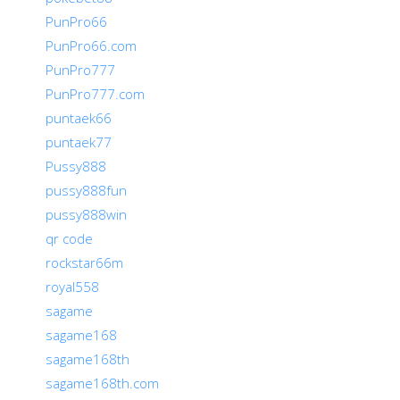
PunPro66
PunPro66.com
PunPro777
PunPro777.com
puntaek66
puntaek77
Pussy888
pussy888fun
pussy888win
qr code
rockstar66m
royal558
sagame
sagame168
sagame168th
sagame168th.com