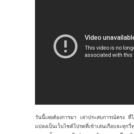
วันนี้เลยต้องการมา เล่าประสบการณ์ตรง ที่ได
แปลงเป็นเว็บไซต์โปรดที่เข้าเล่นเกือบจะทุกวี่ท