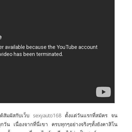
้สัมผัสกับเว็บ sexyauto168 ตั้งแต่วันแรกที่สมัคร จน
ุกวัน เนื่องจากที่นี่เขา ครบทุกๆอย่างจริงๆทั้งยังคาสิโน