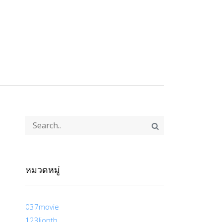
หมวดหมู่
037movie
123lionth