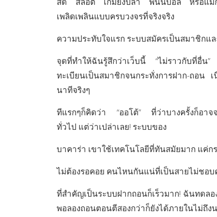
สด สล็อต เกมยิงปลา พนันบอล หรือแม้กระท
เพลิดเพลินแบบครบวงจรที่จริงจริง
ความประทับใจแรก ระบบสมัครเป็นสมาชิกและก็
จุดที่ทำให้ฉันรู้สึกว่าเว็บนี้ “ไม่ราวกับที่อ
ทะเบียนเป็นสมาชิกจนกระทั่งการฝาก-ถอน เนื
นาทีจริงๆ
ทีแรกๆก็คิดว่า “ออโต้” ที่ว่าบางครั้งก็อ
ทั่วไป แต่ว่าเปล่าเลย! ระบบของ
บาคาร่า เขาใช้เทคโนโลยีที่ทันสมัยมาก แค่กรอ
ไม่ต้องรอคอย คนไหนกันแน่ที่เป็นสายไม่ชอบ
ที่สำคัญเป็นระบบฝากถอนก็เร็วมาก! ฉันทดลอง
พอลองถอนตอนตีสองกว่าก็ยังได้ภายในไม่ถึงน