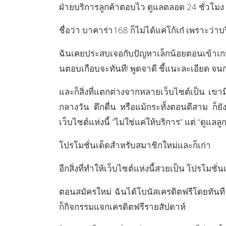
ฝ่ายบริการลูกค้าตอบไว ดูแลตลอด 24 ชั่วโมง
ชื่อว่า บาคาร่า168 ก็ไม่ได้แค่โก้เก๋ เพราะว่า
ฉันเคยประสบเจอกับปัญหาเล็กน้อยตอนเข้าเก
นตอบเกือบจะทันที! พูดจาดี ชี้แนะละเอียด จนก
และก็สิ่งที่แตกต่างจากหลายเว็บไซต์เป็น เขา
กลางวัน ดึกดื่น หรือแม้กระทั้งตอนตีสาม ก็ยัง
เว็บไซต์แห่งนี้ “ไม่ใช่แค่ให้บริการ” แต่ “ดูแลล
โปรโมชั่นเด็ดสำหรับสมาชิกใหม่และก็เก่า
อีกสิ่งที่ทำให้เว็บไซต์แห่งนี้สวยเป็น โปรโมชั่น
ตอนสมัครใหม่ ฉันได้โบนัสเครดิตฟรีโดยทันท
ก็กิจกรรมแจกเครดิตฟรีรายสัปดาห์