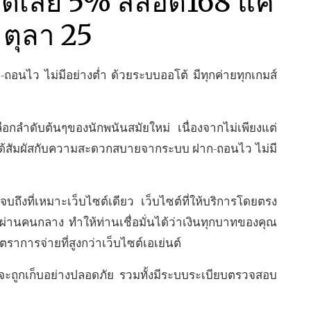
ดเสีย 5% สล็อต168 แค่
 ตุลา 25
ถอนไว ไม่มีอย่างต่ำ ด้วยระบบออโต้ มีทุกค่ายทุกเกมส์
ลือกลำดับต้นๆของนักพนันสมัยใหม่ เนื่องจากไม่เพียงแต่
ยังได้สัมผัสกับความสะดวกสบายจากระบบ ฝาก-ถอนไว ไม่มี
่นจบถึงที่เหมาะเว็บไซต์เดียว เว็บไซต์ที่ให้บริการโดยตรง
ผ่านคนกลาง ทำให้ท่านเชื่อมั่นได้ว่าเงินทุกบาทของคุณ
ตราการจ่ายที่สูงกว่าเว็บไซต์เอเย่นต์
ณจะถูกเก็บอย่างปลอดภัย รวมทั้งมีระบบระเบียบตรวจสอบ