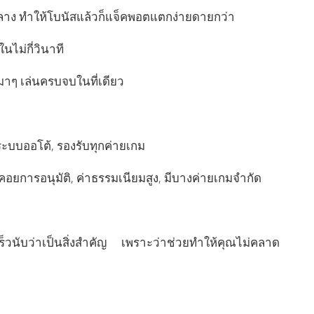
นกลาง ทำให้โบนัสแล้วก็แจ็คพอตแตกง่ายดายกว่า
ไม่กี่วินาที
ๆมาๆ เล่นครบจบในที่เดียว
ระบบออโต้, รองรับทุกค่ายเกม
อยการอนุมัติ, ค่าธรรมเนียมสูง, มีบางค่ายเกมจำกัด
็วนับว่าเป็นสิ่งสำคัญ เพราะว่าช่วยทำให้คุณไม่คลาด