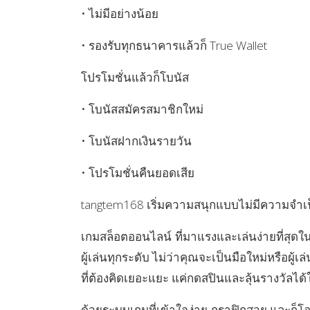
• ไม่มีอย่างน้อย
• รองรับทุกธนาคารแล้วก็ True Wallet
โปรโมชั่นแล้วก็โบนัส
• โบนัสสมัครสมาชิกใหม่
• โบนัสฝากเงินรายวัน
• โปรโมชั่นคืนยอดเสีย
tangtem168 เริ่มความสนุกแบบไม่มีความจำเป
เกมสล็อตออนไลน์ ที่มาแรงและเล่นง่ายที่สุดใน
ผู้เล่นทุกระดับ ไม่ว่าคุณจะเป็นมือใหม่หรือผ
ที่ต้องคิดเยอะแยะ แค่กดสปินและลุ้นรางวัลได้
ด้วยระบบเกมที่เข้าใจง่าย กราฟิกสวย และก็โอ