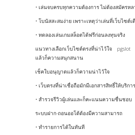
• เล่นจบครบทุกความต้องการ ไม่ต้องสมัครหล
• โบนัสสะสมง่าย เพราะเหตุว่าเล่นที่เว็บไซต์เด
• ทดลองเล่นเกมสล็อตได้ฟรีก่อนลงทุนจริง
แนวทางเลือกเว็บไซต์ตรงที่น่าไว้ใจ pgslot
แล้วก็ความสนุกสนาน
เช็คใบอนุญาตแล้วก็ความน่าไว้ใจ
• เว็บตรงที่น่าเชื่อถือมักมีเอกสารสิทธิ์ให้บร
• สำรวจรีวิวผู้เล่นและก็คะแนนความชื่นชอบ
ระบบฝาก-ถอนออโต้ต้องมีความสามารถ
• ทำรายการได้ในทันที