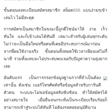
ขั้นตอนลงทะเบียนสมัครสมาชิก สล็อต888 แบบง่ายๆเข้า
เล่นไว ไม่มีสะดุด
การสมัครเป็นสมาชิกในขณะนี้ถูกดีไซน์มาให้ ง่าย เร็ว
ทันใจ และก็เข้าเล่นได้ทันที เหมาะสำหรับผู้เล่นทุกระดับ
ไม่ว่าจะเป็นมือใหม่หรือคนที่เคยมีประสบการณ์มาก่อน
จากที่ผมใช้งานจริง ขั้นตอนทั้งหมดใช้เวลาเพียงแต่ไม่กี่
นาที รวมทั้งแทบจะไม่ประสบพบเจอกับปัญหาความยุ่งยาก
เลย
อันดับแรก เป็นการกรอกข้อมูลฐานรากที่จำเป็นต้อง
เท่านั้น ดังเช่น เบอร์โทรศัพท์หรือข้อมูลสำหรับการันตี
ตัวตน ระบบจะไม่ขอข้อมูลสลับซับซ้อน ทำให้สมัครได้
อย่างสบายใจ เมื่อยืนจนกระทั่งเป็นระเบียบเรียบร้อยก็
สามารถเข้าสู่ระบบได้ทันที ไม่ต้องรอคอยอนุมัตินาน