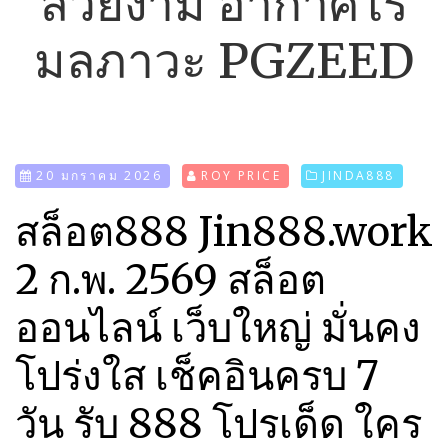
สวยงาม อากาศไร้
มลภาวะ PGZEED
20 มกราคม 2026
ROY PRICE
JINDA888
สล็อต888 Jin888.work
2 ก.พ. 2569 สล็อต
ออนไลน์ เว็บใหญ่ มั่นคง
โปร่งใส เช็คอินครบ 7
วัน รับ 888 โปรเด็ด ใคร