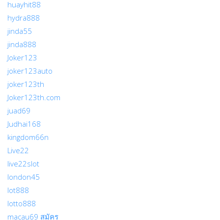
huayhit88
hydra888
jinda55
jinda888
Joker123
joker123auto
joker123th
Joker123th.com
juad69
Judhai168
kingdom66n
Live22
live22slot
london45
lot888
lotto888
macau69 สมัคร