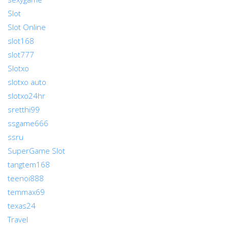
Slot
Slot Online
slot168
slot777
Slotxo
slotxo auto
slotxo24hr
sretthi99
ssgame666
ssru
SuperGame Slot
tangtem168
teenoi888
temmax69
texas24
Travel