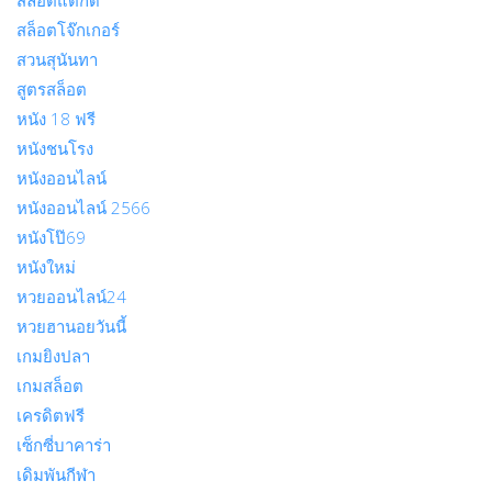
สล็อตโจ๊กเกอร์
สวนสุนันทา
สูตรสล็อต
หนัง 18 ฟรี
หนังชนโรง
หนังออนไลน์
หนังออนไลน์ 2566
หนังโป๊69
หนังใหม่
หวยออนไลน์24
หวยฮานอยวันนี้
เกมยิงปลา
เกมสล็อต
เครดิตฟรี
เซ็กซี่บาคาร่า
เดิมพันกีฬา