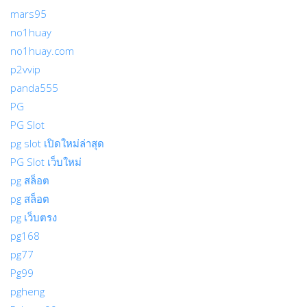
mars95
no1huay
no1huay.com
p2vvip
panda555
PG
PG Slot
pg slot เปิดใหม่ล่าสุด
PG Slot เว็บใหม่
pg สล็อต
pg สล็อต
pg เว็บตรง
pg168
pg77
Pg99
pgheng