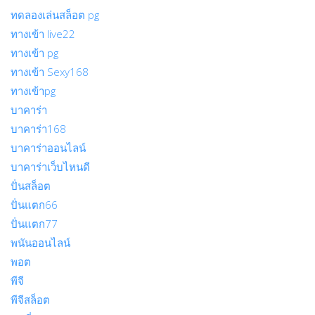
ทดลองเล่นสล็อต pg
ทางเข้า live22
ทางเข้า pg
ทางเข้า Sexy168
ทางเข้าpg
บาคาร่า
บาคาร่า168
บาคาร่าออนไลน์
บาคาร่าเว็บไหนดี
ปั่นสล็อต
ปั่นแตก66
ปั่นแตก77
พนันออนไลน์
พอต
พีจี
พีจีสล็อต