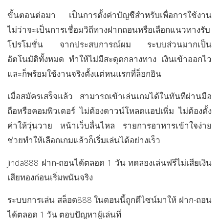
ขั้นตอนต่อมา เป็นการตั้งค่าบัญชีสำหรับเพื่อการใช้งาน
ไม่ว่าจะเป็นการเชื่อมวิถีทางฝากถอนหรือเลือกแนวทางรับ
โปรโมชั่น จากประสบการณ์ผม ระบบส่วนมากเป็น
อัตโนมัติทั้งหมด ทำให้ไม่มีสะดุดกลางทาง เงินเข้าออกไว
และก็พร้อมใช้งานจริงตั้งแต่หนแรกที่ล็อกอิน
เมื่อสมัครเสร็จแล้ว สามารถเข้าเล่นเกมได้ในทันทีผ่านมือ
ถือหรือคอมพิวเตอร์ ไม่ต้องดาวน์โหลดแอปเพิ่ม ไม่ต้องตั้ง
ค่าให้วุ่นวาย หน้าเว็บลื่นไหล รายการอาหารเข้าใจง่าย
ช่วยทำให้เลือกเกมแล้วก็เริ่มเล่นได้อย่างเร็ว
jinda888 ฝาก-ถอนได้ตลอด 1 วัน ทดลองเล่นฟรีไม่เสียเงิน
เสียทองก่อนเริ่มพนันจริง
ระบบการเล่น สล็อต888 ในตอนนี้ถูกดีไซน์มาให้ ฝาก-ถอน
ได้ตลอด 1 วัน ตอบปัญหาผู้เล่นที่