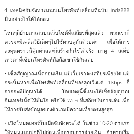
4 เทคนิคจับจังหวะเกมบนโทรศัพท์เคลื่อนที่ฉบับ jinda888
ปั่นอย่างไรให้ได้ถอน
ไหนๆก็ย้ายมาเล่นบนเว็บไซต์ที่เสถียรที่สุดแล้ว พวกเราก็
ควรจะมีเคล็ดวิธีเด็ดๆไปใช้ควบคู่กันด้วยค่ะ เพื่อให้การ
ลงทุนคราวนี้คุ้มค่าและก็สร้างกำไรได้จริง มาดู 4 สเต็ป
เทวดาที่เซียนโทรศัพท์มือถือเขาใช้กันเลย
• เช็คสัญญาณเน็ตก่อนเริ่ม: แม้เว็บเราจะเสถียรเพียงใด แม้
กระนั้นหากเน็ตโทรศัพท์เคลื่อนที่ของคุณวิ่งแค่ 1Kbps ก็
อาจจะมีปัญหาได้ โดยเหตุนี้ชี้แนะให้เช็คสัญญาณ
อินเทอร์เน็ตให้มั่นใจ หรือใช้ Wi-Fi ที่เสถียรในการเล่น เพื่อ
ให้การรับส่งข้อมูลของตัวเกมมีความเที่ยงตรงสูงสุด
• เปิดโหมดเทอร์โบเมื่อจับจังหวะได้: ในช่วง 10-20 ตาแรก
ให้หมุนแบบปกติไปก่อนเพื่อดูรอบการจ่ายเงิน ถ้าหากเริ่ม