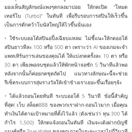
มองเห็นสัญลักษณ์แพงๆตกลงมาบ่อย ให้กดเปิด “โหมด
เทอร์โบ (Turbo)” ในทันที เพื่อรีบรอบการสปินให้เร็วขึ้น
เป็นการดักคว้าโบนัสใหญ่ให้ไวขึ้นนั่นเอง
• ใช้ระบบออโต้สปินอปิ้งเฉียบแหลม: ไม่ชี้แนะให้กดออโต้
สปินยาวทีละ 100 หรือ 500 ตา เพราะว่า AI ของเกมจะจำ
แพทเทิร์นการเล่นของคุณได้ ให้แบ่งกดครั้งละ 10 ตา หรือ
30 ตา เพียงพอจบชุดแล้วให้พักหน้าจอซัก 5 วินาทีแล้วพอ
หลังจากนั้นก็ค่อยกดชุดถัดไป แนวทางลักษณะนี้จะช่วย
รีเซ็ตระบบการสุ่มรางวัลให้เข้าข้างเราเยอะขึ้นเรื่อยๆจ้ะ
• ได้แล้วถอนโดยทันที ระบบออโต้ 5 วินาที: ข้อนี้สำคัญ
ที่สุด! เว็บ สล็อต888 ของพวกเราฝาก-ถอนไวมาก เมื่อคุณ
ทำเงินได้ตามเป้าหมายที่ตั้งไว้แล้ว (ดังเช่นว่า ทุน 300 ได้
กำไร 1,500) ให้กดแจ้งถอนในทันที เงินจะเด้งฝากบัญชี
แบงค์หรือ True Wallet ของคุณภายในระยะเวลาไม่กี่วินาที