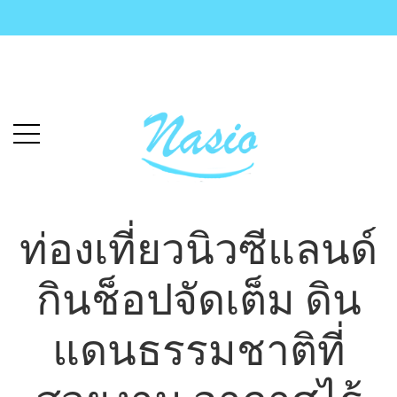
Skip
Skip
to
to
main
content
menu
ท่องเที่ยวนิวซีแลนด์
กินช็อปจัดเต็ม ดิน
แดนธรรมชาติที่