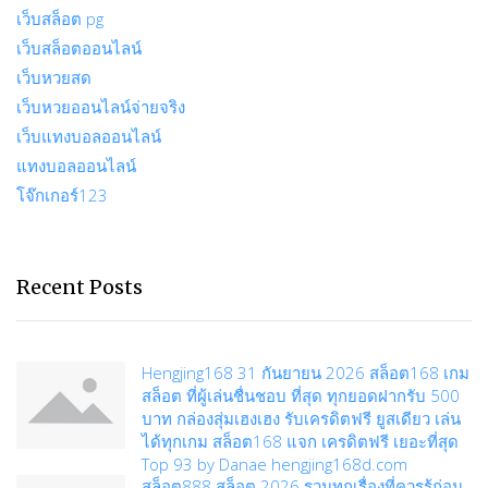
เว็บสล็อต pg
เว็บสล็อตออนไลน์
เว็บหวยสด
เว็บหวยออนไลน์จ่ายจริง
เว็บแทงบอลออนไลน์
แทงบอลออนไลน์
โจ๊กเกอร์123
Recent Posts
Hengjing168 31 กันยายน 2026 สล็อต168 เกม
สล็อต ที่ผู้เล่นชื่นชอบ ที่สุด ทุกยอดฝากรับ 500
บาท กล่องสุ่มเฮงเฮง รับเครดิตฟรี ยูสเดียว เล่น
ได้ทุกเกม สล็อต168 แจก เครดิตฟรี เยอะที่สุด
Top 93 by Danae hengjing168d.com
สล็อต888 สล็อต 2026 รวมทุกเรื่องที่ควรรู้ก่อน