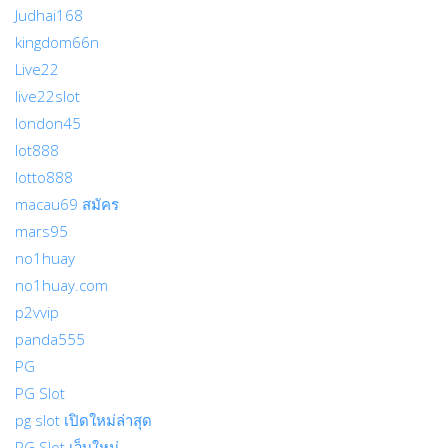
Judhai168
kingdom66n
Live22
live22slot
london45
lot888
lotto888
macau69 สมัคร
mars95
no1huay
no1huay.com
p2vvip
panda555
PG
PG Slot
pg slot เปิดใหม่ล่าสุด
PG Slot เว็บใหม่