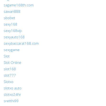
sagame168th.com
sawan888
sbobet
sexy168
sexy168vip
sexyauto168
sexybaccarat168.com
sexygame
Slot
Slot Online
slot168
slot777
Slotxo
slotxo auto
slotxo24hr
sretthi99