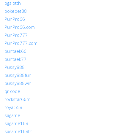
pgslotth
pokebet88
PunPro66
PunPro66.com
PunPro777
PunPro777.com
puntaek66
puntaek77
Pussy888
pussy888fun
pussy888win
qr code
rockstar66m
royal558
sagame
sagame168
sagame168th