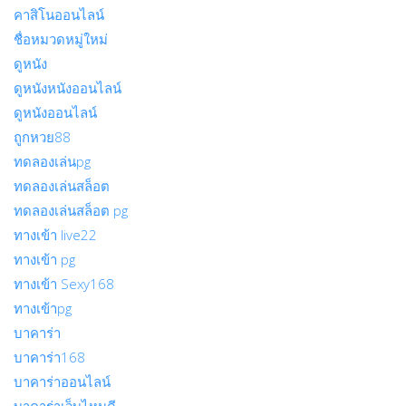
คาสิโนออนไลน์
ชื่อหมวดหมู่ใหม่
ดูหนัง
ดูหนังหนังออนไลน์
ดูหนังออนไลน์
ถูกหวย88
ทดลองเล่นpg
ทดลองเล่นสล็อต
ทดลองเล่นสล็อต pg
ทางเข้า live22
ทางเข้า pg
ทางเข้า Sexy168
ทางเข้าpg
บาคาร่า
บาคาร่า168
บาคาร่าออนไลน์
บาคาร่าเว็บไหนดี