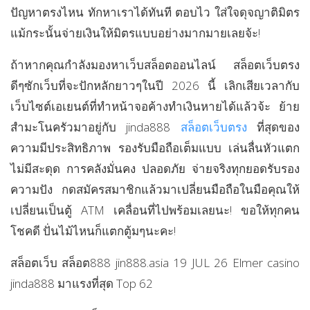
ปัญหาตรงไหน ทักหาเราได้ทันที ตอบไว ใส่ใจดุจญาติมิตร
แม้กระนั้นจ่ายเงินให้มิตรแบบอย่างมากมายเลยจ้ะ!
ถ้าหากคุณกำลังมองหาเว็บสล็อตออนไลน์ สล็อตเว็บตรง
ดีๆซักเว็บที่จะปักหลักยาวๆในปี 2026 นี้ เลิกเสียเวลากับ
เว็บไซต์เอเยนต์ที่ทำหน้าจอค้างทำเงินหายได้แล้วจ้ะ ย้าย
สำมะโนครัวมาอยู่กับ jinda888
สล็อตเว็บตรง
ที่สุดของ
ความมีประสิทธิภาพ รองรับมือถือเต็มแบบ เล่นลื่นหัวแตก
ไม่มีสะดุด การคลังมั่นคง ปลอดภัย จ่ายจริงทุกยอดรับรอง
ความปัง กดสมัครสมาชิกแล้วมาเปลี่ยนมือถือในมือคุณให้
เปลี่ยนเป็นตู้ ATM เคลื่อนที่ไปพร้อมเลยนะ! ขอให้ทุกคน
โชคดี ปั่นไม้ไหนก็แตกตู้มๆนะคะ!
สล็อตเว็บ สล็อต888 jin888.asia 19 JUL 26 Elmer casino
jinda888 มาแรงที่สุด Top 62