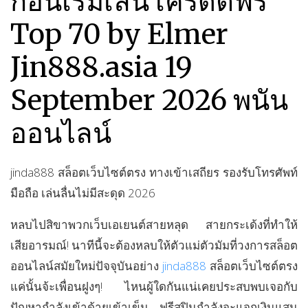
ก่อนเริ่มเล่น เครดิตฟรี
Top 70 by Elmer
Jin888.asia 19
September 2026 พนัน
ออนไลน์
jinda888 สล็อตเว็บไซต์ตรง ทางเข้าเสถียร รองรับโทรศัพท์
มือถือ เล่นลื่นไม่มีสะดุด 2026
หลบไปสิขาพวกเว็บเอเยนต์สายหลุด สายกระเด้งที่ทำให้
เสียอารมณ์! นาทีนี้จะต้องหลบให้ตัวแม่ตัวมัมที่วงการสล็อต
ออนไลน์สมัยใหม่ปัจจุบันอย่าง
jinda888
สล็อตเว็บไซต์ตรง
แค่นั้นจ้ะเพื่อนฝูงๆ! ไหนผู้ใดกันแน่เคยประสบพบเจอกับ
ปัญหากำลังเข้าด้ายเข้าเข็ม ฟรีสปินกำลังจะแจกเงินแสน