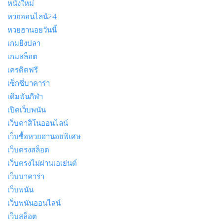
หนังใหม่
หวยออนไลน์24
หวยฮานอยวันนี้
เกมยิงปลา
เกมสล็อต
เครดิตฟรี
เซ็กซี่บาคาร่า
เดิมพันกีฬา
เปิดเว็บพนัน
เว็บคาสิโนออนไลน์
เว็บซื้อหวยฮานอยพิเศษ
เว็บตรงสล็อต
เว็บตรงไม่ผ่านเอเย่นต์
เว็บบาคาร่า
เว็บพนัน
เว็บพนันออนไลน์
เว็บสล็อต