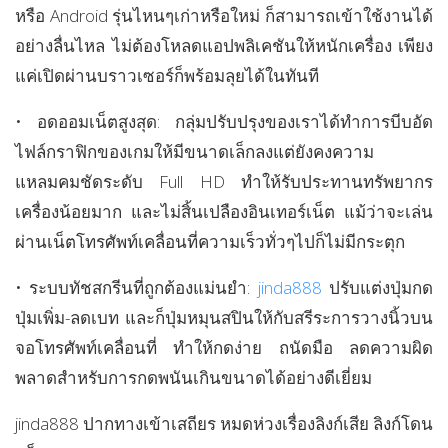
หรือ Android รุ่นไหนๆเก่าหรือใหม่ ก็สามารถเข้าใช้งานได้
อย่างลื่นไหล ไม่ต้องโหลดแอปพลิเคชันให้หนักเครื่อง เพียง
แค่เปิดผ่านบราวเซอร์ก็พร้อมลุยได้ในทันที
• อดออมเน็ตสูงสุด: กลุ่มปรับปรุงของเราได้ทำการบีบอัด
ไฟล์กราฟิกของเกมให้มีขนาดเล็กลงแต่ยังคงความ
แหลมคมชัดระดับ Full HD ทำให้รับประทานทรัพยากร
เครื่องน้อยมาก และไม่สิ้นเปลืองอินเทอร์เน็ต แม้ว่าจะเล่น
ผ่านเน็ตโทรศัพท์เคลื่อนที่ความเร็วทั่วๆไปก็ไม่มีกระตุก
• ระบบทัชสกรีนที่ถูกต้องแม่นยำ:
jinda888
ปรับแต่งปุ่มกด
ปุ่มเพิ่ม-ลดเบท และก็ปุ่มหมุนสปินให้กับสรีระการวางนิ้วบน
จอโทรศัพท์เคลื่อนที่ ทำให้กดง่าย ถนัดมือ ลดความผิด
พลาดสำหรับการกดพนันเกินขนาดได้อย่างดีเยี่ยม
jinda888 ปากทางเข้าเสถียร หมดห่วงเรื่องลิงก์เสีย ลิงก์โดน