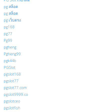
pg สล็อต
pg สล็อต
pg เว็บตรง
pg168
pg77
Pg99
pgheng
Pgheng99
pgk44b
PGSlot
pgslot168
pgslot77
pgslot77.com
pgslot9999.co
pgslotceo
pgslotfish