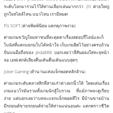
ระดับโลกมารวมไว้ให้ท่านเลือกเล่นมากกว่า 20 ค่ายใหญ่
ถูกใจสไตล์ไหน แนวไหน เรามีหมด!
PG SOFT (ค่ายพิมพ์นิยม แตกดุภาพงาม)
ค่ายเกมขวัญใจมหาชนที่สะดุดตาเรื่องสตอปรี่ไลน์และก็
โบนัสที่แตกแยกมโบได้หนำใจ เก็บเกมฮิตไว้อย่างครบถ้วน
ปั่นบนมือถือของ jinda888 บอกเลยว่าสีสันผ่องใสทะลุหน้า
จอ เอฟเฟกต์เสียงตื่นเต้นตื่นเต้นแบบสุดๆ
Joker Gaming (ตำนานแห่งแจ็กพอตหลักล้าน)
ค่ายเกมระดับคลาสสิกที่สายเก๋าต่างยกนิ้วให้ โดดเด่นเรื่อง
เกมแนวโรมันรวมทั้งเกมนักสู้โบราณ ที่แม้ภาพจะดูเรียบ
ง่าย แต่บอกเลยว่าบทจะแจกแจ็กพอตทีไร มีบ้านขายบ้าน
มีรถยนต์ขายรถยนต์จ่ายให้ท่านแน่นอนค่ะ แตกคราวชีวิต