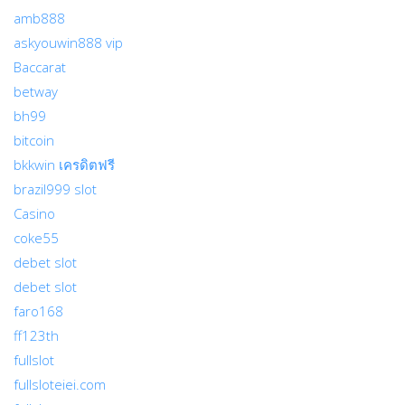
amb888
askyouwin888 vip
Baccarat
betway
bh99
bitcoin
bkkwin เครดิตฟรี
brazil999 slot
Casino
coke55
debet slot
debet slot
faro168
ff123th
fullslot
fullsloteiei.com