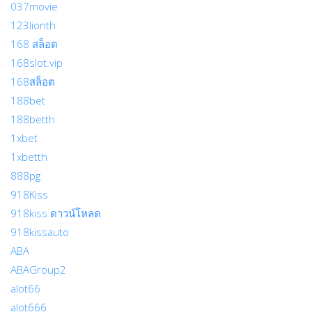
037movie
123lionth
168 สล็อต
168slot.vip
168สล็อต
188bet
188betth
1xbet
1xbetth
888pg
918Kiss
918kiss ดาวน์โหลด
918kissauto
ABA
ABAGroup2
alot66
alot666