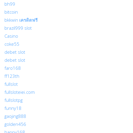
bh99
bitcoin
bkkwin เครดิตฟรี
brazil999 slot
Casino
coke55
debet slot
debet slot
faro168
ff123th
fullslot
fullsloteiei.com
fullslotpg
funny18
gaojing888
golden456
happy168