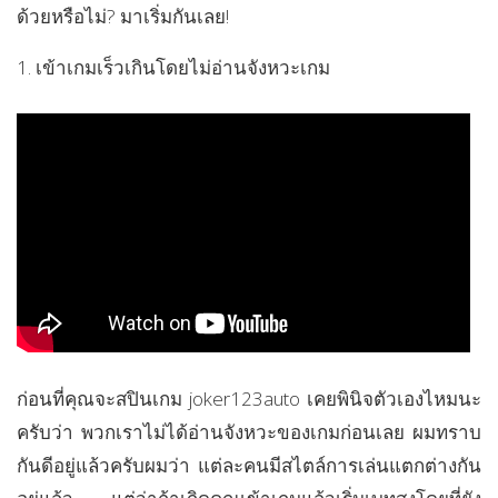
ด้วยหรือไม่? มาเริ่มกันเลย!
1. เข้าเกมเร็วเกินโดยไม่อ่านจังหวะเกม
ก่อนที่คุณจะสปินเกม joker123auto เคยพินิจตัวเองไหมนะ
ครับว่า พวกเราไม่ได้อ่านจังหวะของเกมก่อนเลย ผมทราบ
กันดีอยู่แล้วครับผมว่า แต่ละคนมีสไตล์การเล่นแตกต่างกัน