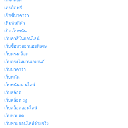
เครดิตฟรี
เซ็กซี่บาคาร่า
เดิมพันกีฬา
เปิดเว็บพนัน
เว็บคาสิโนออนไลน์
เว็บซื้อหวยฮานอยพิเศษ
เว็บตรงสล็อต
เว็บตรงไม่ผ่านเอเย่นต์
เว็บบาคาร่า
เว็บพนัน
เว็บพนันออนไลน์
เว็บสล็อต
เว็บสล็อต pg
เว็บสล็อตออนไลน์
เว็บหวยสด
เว็บหวยออนไลน์จ่ายจริง