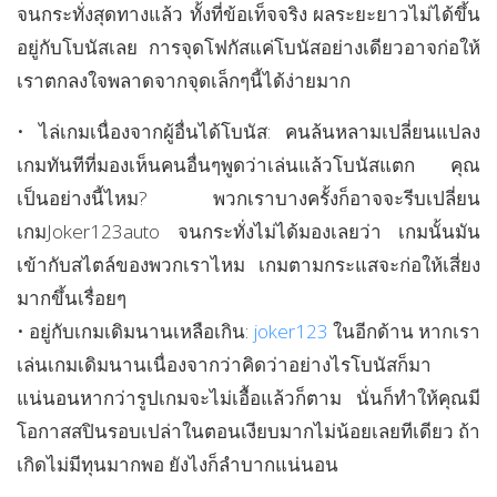
จนกระทั่งสุดทางแล้ว ทั้งที่ข้อเท็จจริง ผลระยะยาวไม่ได้ขึ้น
อยู่กับโบนัสเลย การจุดโฟกัสแค่โบนัสอย่างเดียวอาจก่อให้
เราตกลงใจพลาดจากจุดเล็กๆนี้ได้ง่ายมาก
• ไล่เกมเนื่องจากผู้อื่นได้โบนัส: คนล้นหลามเปลี่ยนแปลง
เกมทันทีที่มองเห็นคนอื่นๆพูดว่าเล่นแล้วโบนัสแตก คุณ
เป็นอย่างนี้ไหม? พวกเราบางครั้งก็อาจจะรีบเปลี่ยน
เกมJoker123auto จนกระทั่งไม่ได้มองเลยว่า เกมนั้นมัน
เข้ากับสไตล์ของพวกเราไหม เกมตามกระแสจะก่อให้เสี่ยง
มากขึ้นเรื่อยๆ
• อยู่กับเกมเดิมนานเหลือเกิน:
joker123
ในอีกด้าน หากเรา
เล่นเกมเดิมนานเนื่องจากว่าคิดว่าอย่างไรโบนัสก็มา
แน่นอนหากว่ารูปเกมจะไม่เอื้อแล้วก็ตาม นั่นก็ทำให้คุณมี
โอกาสสปินรอบเปล่าในตอนเงียบมากไม่น้อยเลยทีเดียว ถ้า
เกิดไม่มีทุนมากพอ ยังไงก็ลำบากแน่นอน