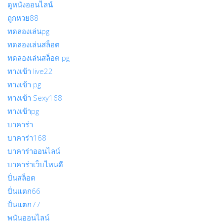
ดูหนังออนไลน์
ถูกหวย88
ทดลองเล่นpg
ทดลองเล่นสล็อต
ทดลองเล่นสล็อต pg
ทางเข้า live22
ทางเข้า pg
ทางเข้า Sexy168
ทางเข้าpg
บาคาร่า
บาคาร่า168
บาคาร่าออนไลน์
บาคาร่าเว็บไหนดี
ปั่นสล็อต
ปั่นแตก66
ปั่นแตก77
พนันออนไลน์