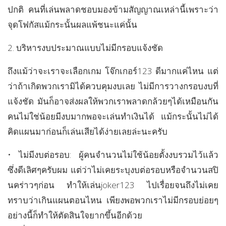
ปกติ คนที่เล่นพลาดชอบมองข้ามสัญญาณเหล่านี้เพราะว่า
จุดโฟกัสแม้กระนั้นผลแพ้ชนะแค่นั้น
2. บริหารงบประมาณแบบไม่มีกรอบแจ้งชัด
ถึงแม้ว่าจะเราจะเลือกเกม โจ๊กเกอร์123 ดีมากแค่ไหน แต่
ว่าถ้าเกิดพวกเรามิได้ควบคุมงบเลย ไม่มีการวางกรอบงบที่
แจ้งชัด มันก็อาจส่งผลให้พวกเราพลาดกล้วยๆได้เหมือนกัน
คนไม่ใช่น้อยมีงบมากพอจะเล่นทำเงินได้ แม้กระนั้นไม่ได้
คิดแผนมาก่อนก็เล่นเสียได้ง่ายเลยล่ะนะครับ
• ไม่มีงบต่อรอบ: ผู้คนจำนวนไม่ใช้น้อยตั้งงบรวมไว้แล้ว
ซึ่งดีเลิศๆครับผม แต่ว่าไม่เคยระบุงบต่อรอบหรือจำนวนสปิ
นคร่าวๆก่อน ทำให้เล่นjoker123 ไปเรื่อยจนถึงไม่เคย
ทราบว่าเกินแผนตอนไหน เพียงพอพวกเราไม่มีกรอบย่อยๆ
อย่างนี้ก็ทำให้ตัดสินใจยากขึ้นอีกด้วย