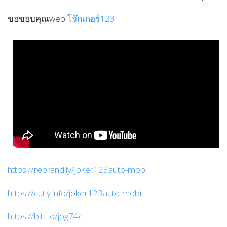
ขอขอบคุณweb
โจ๊กเกอร์123
https://rebrand.ly/joker123auto-mobi
https://cutly.info/joker123auto-mobi
https://bitt.to/jbg74c