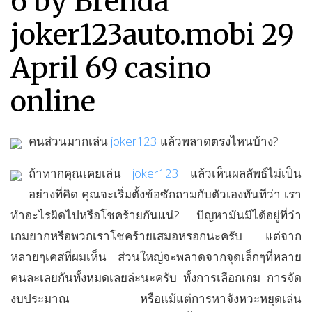
6 by Brenda
joker123auto.mobi 29
April 69 casino
online
คนส่วนมากเล่น
joker123
แล้วพลาดตรงไหนบ้าง?
ถ้าหากคุณเคยเล่น
joker123
แล้วเห็นผลลัพธ์ไม่เป็น
อย่างที่คิด คุณจะเริ่มตั้งข้อซักถามกับตัวเองทันทีว่า เรา
ทำอะไรผิดไปหรือโชคร้ายกันแน่? ปัญหามันมิได้อยู่ที่ว่า
เกมยากหรือพวกเราโชคร้ายเสมอหรอกนะครับ แต่จาก
หลายๆเคสที่ผมเห็น ส่วนใหญ่จะพลาดจากจุดเล็กๆที่หลาย
คนละเลยกันทั้งหมดเลยล่ะนะครับ ทั้งการเลือกเกม การจัด
งบประมาณ หรือแม้แต่การหาจังหวะหยุดเล่น