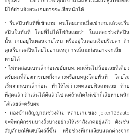
อยู่แล้ว แต่ว่าถ้าเกิดคุณเข้าเกมแล้วเริ่มเบทสูงโดยที่ยัง
มิได้อ่านจังหวะเกมอาจจะเสียหนักได้
• รีบสปินทันทีที่เข้าเกม: คนโดยมากเมื่อเข้าเกมแล้วจะรีบ
สปินในทันที โดยที่ไม่ได้โฟกัสเลยว่า ในแต่ละช่วงที่สปิน
นั้น เกมอยู่ในตอนจ่ายไหม หรืออยู่ในตอนเงียบรึเปล่า ถ้า
คุณรีบกดสปินโดยไม่อ่านเหตุการณ์เกมก่อนอาจจะเสีย
หายได้
• ไม่ทดสอบเบทเล็กก่อนขยับเบท: ผมเห็นไม่น้อยเลยทีเดียว
ครับผมที่ต้องการเบทกึ่งกลางหรือเบทสูงโดยทันที โดยไม่
เริ่มจากเบทเล็กก่อน ทำให้ไม่ว่างทดสอบฟีลเกมเลย ท้าย
ที่สุดแล้ว ถ้าเล่นได้ดีแล้วไป แต่ถ้าเกิดไม่เข้าก็เสียหายหนัก
ได้เลยล่ะครับผม
• มองข้ามสัญญาณช่วงต้น: หลายเกมของ joker123auto
จะมีพฤติกรรมบางสิ่งบางอย่างให้เราสังเกตอยู่แล้ว ดังเช่น
สัญลักษณ์พิเศษโผล่ถี่ขึ้น หรือช่วงที่เกมเงียบแตกต่างจาก