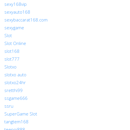
sexy168vip
sexyauto168
sexybaccarat168.com
sexygame
Slot
Slot Online
slot168
slot777
Slotxo
slotxo auto
slotxo24hr
sretthi99
ssgame666
ssru
SuperGame Slot
tangtem168
teenoi888