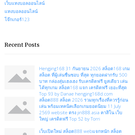
เว็บแทงบอลออนไลน์
แทงบอลออนไลน์
โจ๊กเกอร์123
Recent Posts
Hengjing168 31 กันยายน 2026 สล็อต168 เกม
สล็อต ที่ผู้เล่นชื่นชอบ ที่สุด ทุกยอดฝากรับ 500
บาท กล่องสุ่มเฮงเฮง รับเครดิตฟรี ยูสเดียว เล่น
ได้ทุกเกม สล็อต168 แจก เครดิตฟรี เยอะที่สุด
Top 93 by Danae hengjing168d.com
สล็อต888 สล็อต 2026 รวมทุกเรื่องที่ควรรู้ก่อน
เล่น พร้อมเทคนิคเลือกเกมยอดนิยม 11 July
2569 website ตรง jin888.asia คาสิโน เว็บ
ใหญ่ เครดิตฟรี Top 52 by Torri
เว็บเปิดใหม่ สล็อต888 webแจกหนัก สล็อต