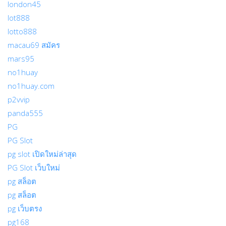
london45
lot888
lotto888
macau69 สมัคร
mars95
no1huay
no1huay.com
p2vvip
panda555
PG
PG Slot
pg slot เปิดใหม่ล่าสุด
PG Slot เว็บใหม่
pg สล็อต
pg สล็อต
pg เว็บตรง
pg168