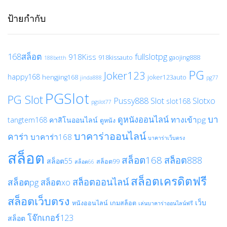
ป้ายกำกับ
168สล็อต
fullslotpg
918Kiss
918kissauto
gaojing888
188betth
PG
Joker123
happy168
hengjing168
joker123auto
jinda888
pg77
PGSlot
PG Slot
Pussy888
Slot
Slotxo
slot168
pgslot77
บา
ดูหนังออนไลน์
ทางเข้าpg
tangtem168
คาสิโนออนไลน์
ดูหนัง
บาคาร่าออนไลน์
คาร่า
บาคาร่า168
บาคาร่าเว็บตรง
สล็อต
สล็อต168
สล็อต888
สล็อต55
สล็อต99
สล็อต66
สล็อตเครดิตฟรี
สล็อตออนไลน์
สล็อตpg
สล็อตxo
สล็อตเว็บตรง
เว็บ
หนังออนไลน์
เกมสล็อต
เล่นบาคาร่าออนไลน์ฟรี
โจ๊กเกอร์123
สล็อต