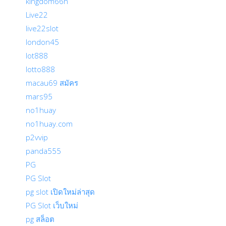
kingdom66n
Live22
live22slot
london45
lot888
lotto888
macau69 สมัคร
mars95
no1huay
no1huay.com
p2vvip
panda555
PG
PG Slot
pg slot เปิดใหม่ล่าสุด
PG Slot เว็บใหม่
pg สล็อต