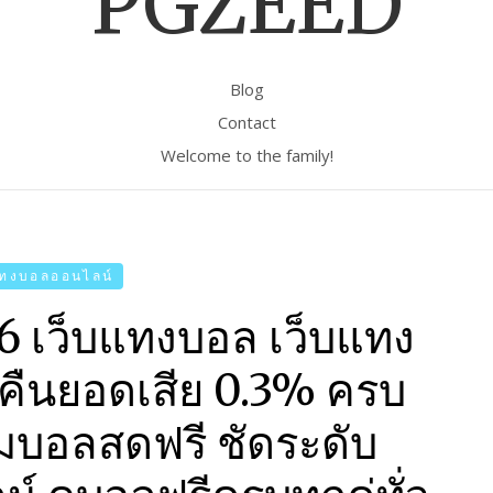
PGZEED
Blog
Contact
Welcome to the family!
ทงบอลออนไลน์
 เว็บแทงบอล เว็บแทง
ก คืนยอดเสีย 0.3% ครบ
มบอลสดฟรี ชัดระดับ