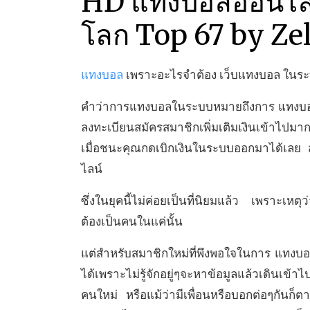
HD แทงบอลออนไลน์ 
โลก Top 67 by Zel
แทงบอล
เพราะอะไรจำต้อง เว็บแทงบอล ในระ
คำว่าการแทงบอลในระบบหมายถึงการ แทงบอล เ
ลงทะเบียนสมัครสมาชิกเพิ่มเติมเงินเข้าไปมา
เมื่อชนะคุณกดเบิกเงินในระบบออกมาได้เล
ไลน์
ซึ่งในยุคนี้ไม่ค่อยเป็นที่นิยมแล้ว เพราะเหตุว่
ต้องเป็นคนในแค่นั้น
แต่สำหรับสมาชิกใหม่ที่พึงพอใจในการ แทงบ
ได้เพราะไม่รู้จักอยู่ๆจะหาข้อมูลแล้วเดินเ
คนใหม่ หรือแม้ว่ามีเพื่อนหรือบอกต่อๆกันก็ต