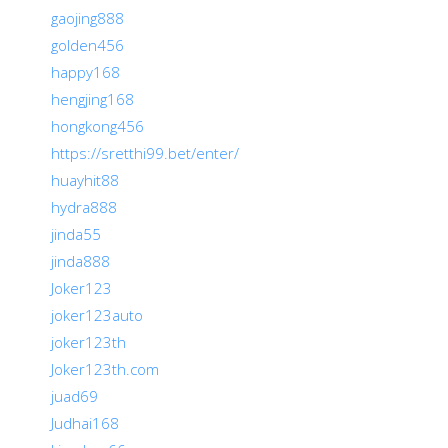
gaojing888
golden456
happy168
hengjing168
hongkong456
https://sretthi99.bet/enter/
huayhit88
hydra888
jinda55
jinda888
Joker123
joker123auto
joker123th
Joker123th.com
juad69
Judhai168