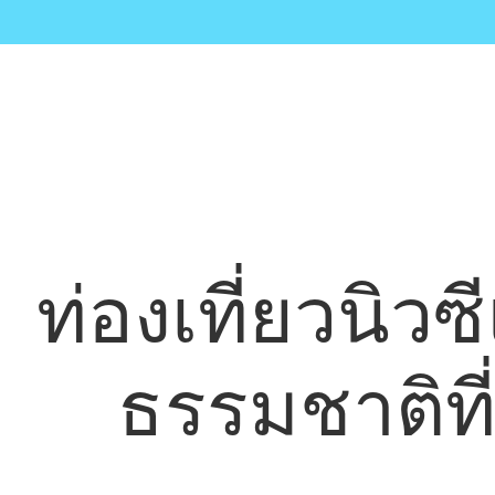
Skip
Skip
to
to
main
content
menu
ท่องเที่ยวนิว
ธรรมชาติท