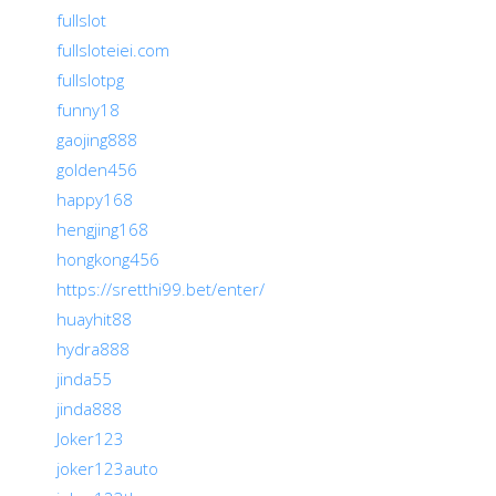
fullslot
fullsloteiei.com
fullslotpg
funny18
gaojing888
golden456
happy168
hengjing168
hongkong456
https://sretthi99.bet/enter/
huayhit88
hydra888
jinda55
jinda888
Joker123
joker123auto