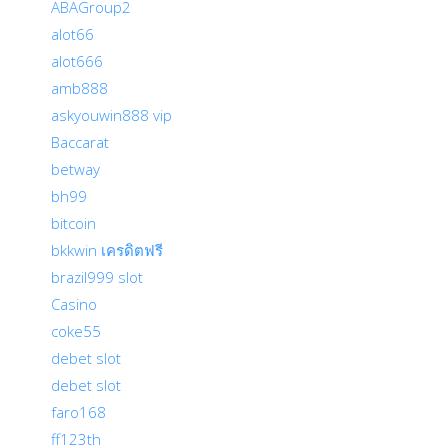
ABAGroup2
alot66
alot666
amb888
askyouwin888 vip
Baccarat
betway
bh99
bitcoin
bkkwin เครดิตฟรี
brazil999 slot
Casino
coke55
debet slot
debet slot
faro168
ff123th