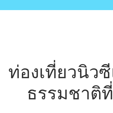
Skip
Skip
to
to
main
content
menu
ท่องเที่ยวนิว
ธรรมชาติท