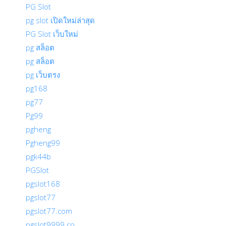
PG Slot
pg slot เปิดใหม่ล่าสุด
PG Slot เว็บใหม่
pg สล็อต
pg สล็อต
pg เว็บตรง
pg168
pg77
Pg99
pgheng
Pgheng99
pgk44b
PGSlot
pgslot168
pgslot77
pgslot77.com
pgslot9999.co