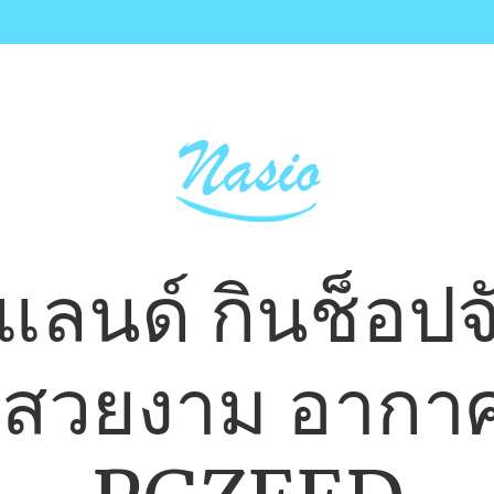
ซีแลนด์ กินช็อป
ี่สวยงาม อากา