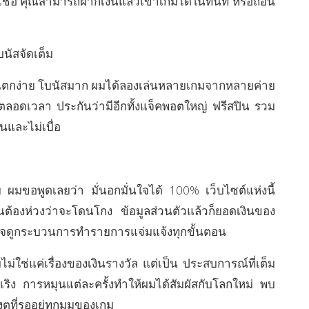
เชื่อ คุณสามารถฝากเงินแล้วเข้าเกมได้ในทันที หรือถอน
นัสจัดเต็ม
กมแตกง่าย โบนัสมาก ผมได้ลองเล่นหลายเกมจากหลายค่าย
้นตลอดเวลา ประกันว่ามีอีกทั้งแจ็คพอตใหญ่ ฟรีสปิน รวม
้นและไม่เบื่อ
 ผมขอพูดเลยว่า มั่นอกมั่นใจได้ 100% เว็บไซต์แห่งนี้
็นต้องห่วงว่าจะโดนโกง ข้อมูลส่วนตัวแล้วก็ยอดเงินของ
รวจดูกระบวนการทำรายการแจ่มแจ้งทุกขั้นตอน
ม่ใช่แค่เรื่องของเงินรางวัล แต่เป็น ประสบการณ์ที่เต็ม
ริง การหมุนแต่ละครั้งทำให้ผมได้สัมผัสกับโลกใหม่ พบ
ยงตที่รออยู่ทุกมุมของเกม