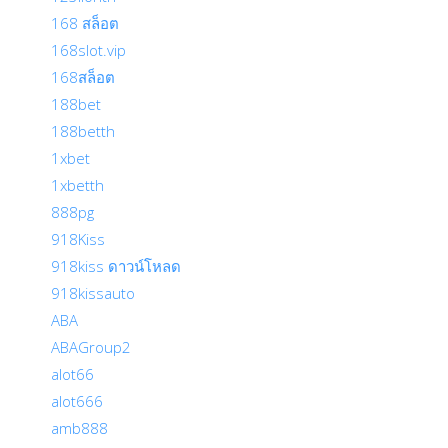
168 สล็อต
168slot.vip
168สล็อต
188bet
188betth
1xbet
1xbetth
888pg
918Kiss
918kiss ดาวน์โหลด
918kissauto
ABA
ABAGroup2
alot66
alot666
amb888