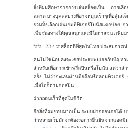
สิ่งที่ผมศึกษาจากการเล่นสล็อตเป็น การเลื
ฉลาด บางบุคคลบางทีอาจหมุนเร็วๆเพื่อลุ้นแ
รวมทั้งเลือกเล่นเกมที่ฟีเจอร์โบนัสแตกบ่อย ก
เพิ่มช่องทางให้คุณสนุกและมีโอกาสชนะเพิ่มม
fafa 123 slot สล็อตดีที่สุดในไทย ประสบการณ
คนไม่ใช่น้อยคงจะเคยประสบพบเจอกับปัญหา
สำหรับเพื่อการเข้าฟรีสปินหรือโบนัส แต่ว่าสำห
ครั้ง ไม่ว่าจะเล่นผ่านมือถือหรือคอมพิวเตอร์ 
เมื่อใดก็ตามกดสปิน
ฝากถอนเร็วที่สุดในชีวิต
อีกสิ่งที่ผมชอบมากเป็น ระบบฝากถอนออโต้ บา
ว่าหลายเว็บมักจะต้องรอการยืนยันจากแอดมิ