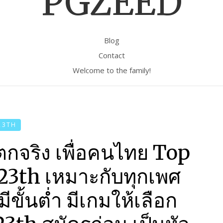
PGZEED
Blog
Contact
Welcome to the family!
23TH
ตกจริง เพื่อคนไทย Top
23th เหมาะกับทุกเพศ
ีขั้นต่ำ มีเกมให้เลือก