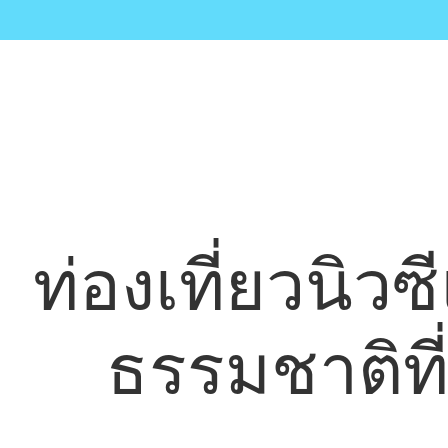
Skip
Skip
to
to
main
content
menu
ท่องเที่ยวนิว
ธรรมชาติท