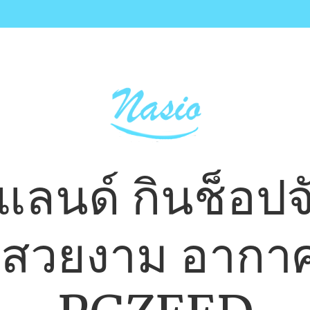
ซีแลนด์ กินช็อป
ี่สวยงาม อากา