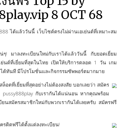
เงินฟรี Top 15 by
play.vip 8 OCT 68
8 ได้แล้ววันนี้ เว็บไซต์ตรงไม่ผ่านเอเย่นต์ที่เหมาะสม
ๆ! มาลงทะเบียนใหม่กับเราได้แล้ววันนี้ กับยอดเยี่ยม
่นต์ที่เยี่ยมที่สุดในไทย เปิดให้บริการตลอด 1 วัน เกม
ๆได้ทันที มีโปรโมชั่นและกิจกรรมซัพพอร์ตมากมาย
อตที่เยี่ยมที่สุดอย่างไม่ต้องสงสัย บอกเลยว่า สมัคร
รา pussy888play กับเรากันได้แน่นอน หากคุณพร้อม
เบียนสมัครสมาชิกใหม่กับพวกเรากันได้เลยครับ สมัครฟรี
ครดิตฟรีได้ตั้งแต่ลงทะเบียน!