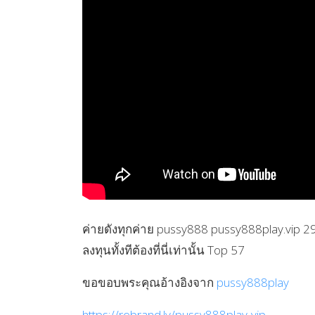
ค่ายดังทุกค่าย pussy888 pussy888play.vip 29
ลงทุนทั้งทีต้องที่นี่เท่านั้น Top 57
ขอขอบพระคุณอ้างอิงจาก
pussy888play
https://rebrand.ly/pussy888play-vip