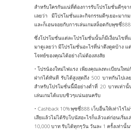
สำหรับใครกันแน่ที่ต้องการรับโปรโมชั่นดีๆจ
เลยว่า มีโปรโมชั่นและกิจกรรมดีๆเยอะมากมาก
และก็เอนจอยกับการเล่นเกมสล็อตกับพุซซี่888 
ซึ่งโปรโมชั่นแต่ละโปรโมชั่นนั้นก็มีเงื่อนไข
มาดูเลยว่า มีโปรโมชั่นอะไรที่น่าดึงดูดบ้าง
โจทย์ของคุณได้อย่างไม่ต้องสงสัย
• โปรน้องใหม่ไฟแรง: เพียงคุณลงทะเบียนใหม่
ฝากได้ทันที รับได้สูงสุดถึง 500 บาทกันไปเ
สำหรับโปรโมชั่นนี้มีอย่างต่ำที่ 20 บาทเท่าน
เล่นเกมได้แบบชิวๆแน่นอนครับ
• Cashback 10%:พุซซี่888 เว็บอื่นให้เท่าไรไม
เสียแล้วไม่ได้รับโบนัสอะไรก็แล้วแต่ก่อนเริ่
10,000 บาท รับได้ทุกๆวัน วันละ 1 ครั้งเท่านั้