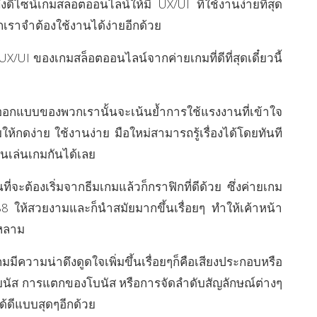
งดีไซน์เกมสล็อตออนไลน์ให้มี UX/UI ที่ใช้งานง่ายที่สุด
กเราจำต้องใช้งานได้ง่ายอีกด้วย
UI ของเกมสล็อตออนไลน์จากค่ายเกมที่ดีที่สุดเดี๋ยวนี้
กแบบของพวกเรานั้นจะเน้นย้ำการใช้แรงงานที่เข้าใจ
ห้กดง่าย ใช้งานง่าย มือใหม่สามารถรู้เรื่องได้โดยทันที
้นเล่นเกมกันได้เลย
ี่จะต้องเริ่มจากธีมเกมแล้วก็กราฟิกที่ดีด้วย ซึ่งค่ายเกม
888 ให้สวยงามและก็นำสมัยมากขึ้นเรื่อยๆ ทำให้เค้าหน้า
นหลาม
ความน่าดึงดูดใจเพิ่มขึ้นเรื่อยๆก็คือเสียงประกอบหรือ
บนัส การแตกของโบนัส หรือการจัดลำดับสัญลักษณ์ต่างๆ
้ดีแบบสุดๆอีกด้วย