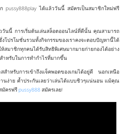
าก pussy888play ได้แล้ววันนี้ สมัครเป็นสมาชิกใหม่ฟรี
ันนี้ การเริ่มต้นเล่นสล็อตออนไลน์ที่ดีนั้น คุณสามารถ
 ซึ่งโปรโมชั่นรวมทั้งกิจกรรมของเราคงจะตอบปัญหานี้ได้
ะให้สมาชิกทุกคนได้รับสิทธิพิเศษมากมายก่ายกองได้อย่าง
าสสำหรับในการทำกำไรที่มากขึ้น
าสสำหรับการเข้าถึงแจ็คพอตของเกมได้อยู่ดี นอกเหนือ
านง่าย ค้ำประกันเลยว่าเล่นได้แบบชิวๆแน่นอน แม้คุณ
สมัครฟรี
pussy888
สมัครเลย!