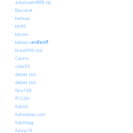
askyouwin888 vip
Baccarat
betway
bh99
bitcoin
bkkwin เครดิตฟรี
brazil999 slot
Casino
coke55
debet slot
debet slot
faro168
ff123th
fullslot
fullsloteiei.com
fullslotpg
funny18