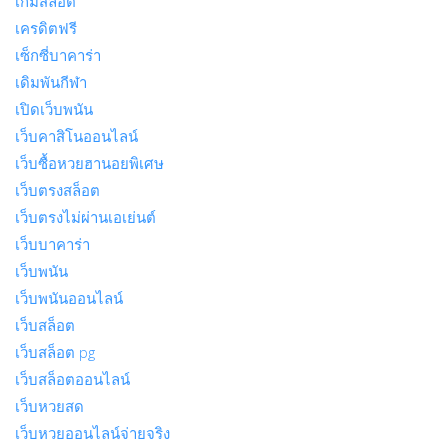
เกมสล็อต
เครดิตฟรี
เซ็กซี่บาคาร่า
เดิมพันกีฬา
เปิดเว็บพนัน
เว็บคาสิโนออนไลน์
เว็บซื้อหวยฮานอยพิเศษ
เว็บตรงสล็อต
เว็บตรงไม่ผ่านเอเย่นต์
เว็บบาคาร่า
เว็บพนัน
เว็บพนันออนไลน์
เว็บสล็อต
เว็บสล็อต pg
เว็บสล็อตออนไลน์
เว็บหวยสด
เว็บหวยออนไลน์จ่ายจริง