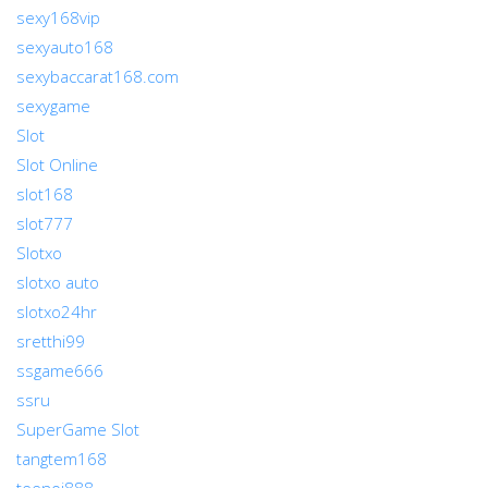
sexy168vip
sexyauto168
sexybaccarat168.com
sexygame
Slot
Slot Online
slot168
slot777
Slotxo
slotxo auto
slotxo24hr
sretthi99
ssgame666
ssru
SuperGame Slot
tangtem168
teenoi888