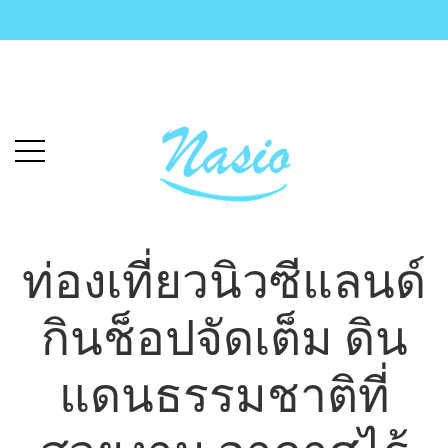
Skip
Skip
to
to
main
content
menu
ท่องเที่ยวนิวซีแลนด์
กินช็อปจัดเต็ม ดิน
แดนธรรมชาติที่