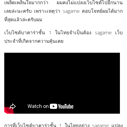
เพลิดเพลินใจมากกว่า ผมคงไม่แปลงเว็บไซต์ไปอีกนาน
เลยล่ะนะครับ เพราะเหตุว่า sagame ตอบโจทย์ผมได้มาก
ที่สุดแล้วล่ะครับผม
เว็บไซต์บาคาร่าชั้น 1 ในไทยจำเป็นต้อง sagame เว็บ
ประจำที่เกิดจากความคุ้นเคย
การที่เว็บไซต์บาคาร่าชั้น 1 ในไทยอย่าง sagame แปลง