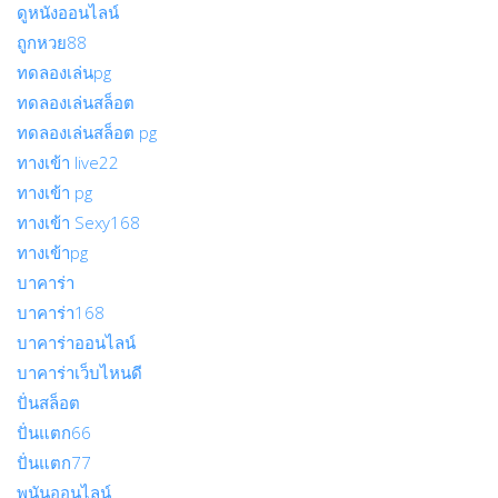
ดูหนังออนไลน์
ถูกหวย88
ทดลองเล่นpg
ทดลองเล่นสล็อต
ทดลองเล่นสล็อต pg
ทางเข้า live22
ทางเข้า pg
ทางเข้า Sexy168
ทางเข้าpg
บาคาร่า
บาคาร่า168
บาคาร่าออนไลน์
บาคาร่าเว็บไหนดี
ปั่นสล็อต
ปั่นแตก66
ปั่นแตก77
พนันออนไลน์