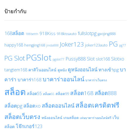
ป้ายกำกับ
168สล็อต
fullslotpg
918Kiss
918kissauto
gaojing888
188betth
PG
Joker123
happy168
hengjing168
joker123auto
jinda888
pg77
PGSlot
PG Slot
Pussy888
Slot
Slotxo
slot168
pgslot77
บา
ดูหนังออนไลน์
ทางเข้าpg
tangtem168
คาสิโนออนไลน์
ดูหนัง
บาคาร่าออนไลน์
คาร่า
บาคาร่า168
บาคาร่าเว็บตรง
สล็อต
สล็อต168
สล็อต888
สล็อต55
สล็อต99
สล็อต66
สล็อตเครดิตฟรี
สล็อตออนไลน์
สล็อตpg
สล็อตxo
สล็อตเว็บตรง
เว็บ
หนังออนไลน์
เกมสล็อต
เล่นบาคาร่าออนไลน์ฟรี
โจ๊กเกอร์123
สล็อต