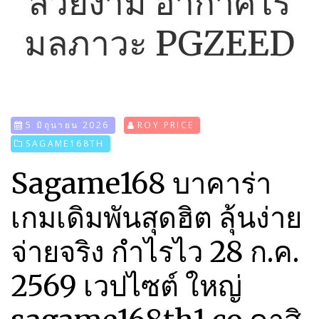
สวยงาม อากาศไร้
มลภาวะ PGZEED
5 มิถุนายน 2026
ROY PRICE
SAGAME168TH
Sagame168 บาคาร่า
เกมเดิมพันสุดฮิต ลุ้นง่าย
จ่ายจริง กำไรไว 28 ก.ค.
2569 เวปไซต์ ใหญ่