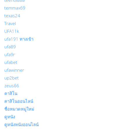
temmax69
texas24
Travel
UFA11k
ufa191 ทางเข้า
ufa89
ufa9r
ufabet
ufawinner
up2bet
zeus66
คาสิโน
คาสิโนออนไลน์
ชื่อหมวดหมู่ใหม่
ดูหนัง
ดูหนังหนังออนไลน์