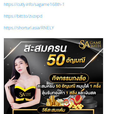
https://cutly.info/sagame168th-1
https://bitt.to/zvzxpd
https://shorturl.asia/RNELY