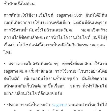
ซ้ำนับครั้งไม่ถ้วน
การตัดสินใจใช้งานเว็บไซต์ sagame168th มันมิได้มีต้น
เหตุที่เกิดจากการใช้แรงงานครั้งเดียว แต่มันมีต้นเหตุจาก
การใช้งานซ้ำนับครั้งไม่ถ้วนเลยครับผม พอผมเริ่มสร้าง
ความใกล้ชิดกับลักษณะการนำไปใช้งานเว็บไซต์ ผมก็ไม่รู้
เรื่องว่าเว็บไซต์แห่งนี้กลายเป็นหนึ่งในกิจวัตรของผมตอน
ไหน
• สร้างความใกล้ชิดทีละน้อยๆ: ทุกครั้งที่ผมกลับมาใช้งาน
sagame ผมจะเริ่มจำลักษณะการใช้งานอะไรบางอย่างโดย
อัตโนมัติ เพียงพอมันใช้งานซ้ำบ่อยๆเข้า มันก็เกิดความ
สนิทสนมกับเว็บไซต์มากขึ้นเรื่อยๆ จนกระทั่งทำให้ผมไม่
อยากเปลี่ยนเว็บไซต์อีกเลยขอรับ
• ประสบการณ์เป็นประจำ:
sagame
คนเล่นส่วนใหญ่ไม่ได้