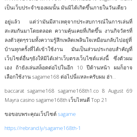
เป็นเว็บประจำของผมนั้น มันมิได้เกิดขึ้นภายในวันเดียว
อยู่แล้ว แต่ว่ามันมีสาเหตุจากประสบการณ์ในการเล่นที่
สะสมกันมาโดยตลอด ความคุ้นเคยที่เกิดขึ้น งานกิจวัตรที่
ลงตัวสุดๆรวมทั้งความรู้สึกเพลิดเพลินใจเหมือนกลับไปอยู่ที่
บ้านทุกครั้งที่ได้เข้าใช้งาน มันเป็นส่วนประกอบสำคัญที่
เว็บไซต์อื่นๆยังให้มิได้เท่าเว็บตรงเว็บไซต์แห่งนี้ ซึ่งตัวผม
เอง ถ้ายังเล่นสล็อตต่อไปในอีก 10 ปีด้านหน้า ผมก็อาจ
เลือกใช้งาน sagame168 ต่อไปนี่แหละครับผม ฮ่า…
baccarat sagame168 sagame168th1.co 8 August 69
Mayra casino sagame168th เว็บไหนดี Top 21
ขอขอบพระคุณเว็ปไซต์
sagame
https://rebrand.ly/sagame168th-1