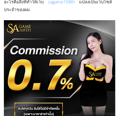
อะไรคือสิ่งที่ทำให้เว็บ
sagame168th
แปลงเป็นเว็บไซต์
ประจำของผม