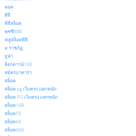
พอต
พีจี
พีจีสล็อต
พุซซี่888
ฟลูสล็อตพีจี
ม.ราชภัฏ
ยูฟ่า
ล็อกดาวน์168
สมัครบาคาร่า
สล็อต
สล็อต pg เว็บตรง แตกหนัก
สล็อต PG เว็บตรง แตกหนัก
สล็อต168
สล็อต55
สล็อต66
สล็อต666