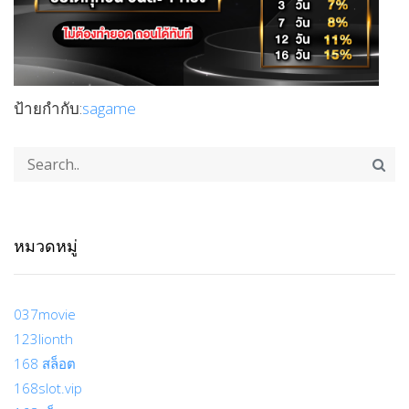
ป้ายกำกับ:
sagame
หมวดหมู่
037movie
123lionth
168 สล็อต
168slot.vip