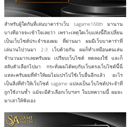
สำหรับผู้ใดกันที่เล่นบาคาร่าเว็บ sagame168th มานาน
บางทีอาจจะเข้าใจเลยว่า เพราะเหตุใดเว็บแห่งนี้ถึงเปลี่ยน
เป็นเว็บไซต์ประจำของผม ที่ผ่านมา ผมมีเว็บบาคาร่าที่
เล่นวนไปวนมา 2-3 เว็บด้วยกัน ผมก็ทำเหมือนคนเล่น
จำนวนมากเลยครับผม เปรียบเว็บไซต์ ทดลองใช้ และก็
สลับตัวเลือกไปมา กระทั่งผมได้พบกับเว็บตรงเว็บไซต์นี้นี่
แหละครับผมที่ทำให้ผมไม่แปรไปใช้เว็บอื่นอีกแล้ว อะไร
เป็นสิ่งที่ทำให้เว็บไซต์ sagame แปลงเป็นเว็บไซต์ประจำที่
ถูกใช้งานซ้ำ แม้จะมีตัวเลือกเว็บฯลฯ ในบทความนี้ ผมจะ
มาเล่าให้ฟังเอง