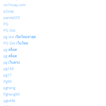
no1huay.com
p2vvip
panda555
PG
PG Slot
pg slot เปิดใหม่ล่าสุด
PG Slot เว็บใหม่
pg สล็อต
pg สล็อต
pg เว็บตรง
pg168
pg77
Pg99
pgheng
Pgheng99
pgk44b