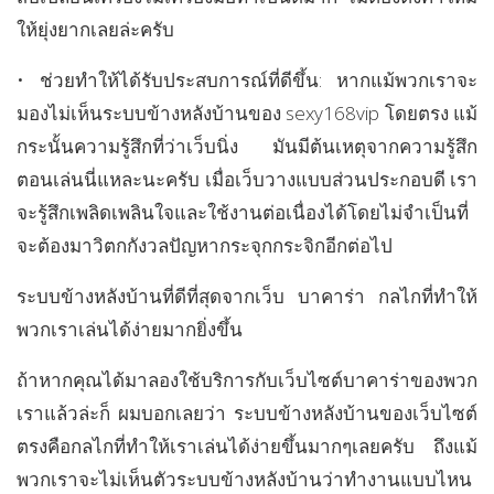
ให้ยุ่งยากเลยล่ะครับ
• ช่วยทำให้ได้รับประสบการณ์ที่ดีขึ้น: หากแม้พวกเราจะ
มองไม่เห็นระบบข้างหลังบ้านของ sexy168vip โดยตรง แม้
กระนั้นความรู้สึกที่ว่าเว็บนิ่ง มันมีต้นเหตุจากความรู้สึก
ตอนเล่นนี่แหละนะครับ เมื่อเว็บวางแบบส่วนประกอบดี เรา
จะรู้สึกเพลิดเพลินใจและใช้งานต่อเนื่องได้โดยไม่จำเป็นที่
จะต้องมาวิตกกังวลปัญหากระจุกกระจิกอีกต่อไป
ระบบข้างหลังบ้านที่ดีที่สุดจากเว็บ บาคาร่า กลไกที่ทำให้
พวกเราเล่นได้ง่ายมากยิ่งขึ้น
ถ้าหากคุณได้มาลองใช้บริการกับเว็บไซต์บาคาร่าของพวก
เราแล้วล่ะก็ ผมบอกเลยว่า ระบบข้างหลังบ้านของเว็บไซต์
ตรงคือกลไกที่ทำให้เราเล่นได้ง่ายขึ้นมากๆเลยครับ ถึงแม้
พวกเราจะไม่เห็นตัวระบบข้างหลังบ้านว่าทำงานแบบไหน