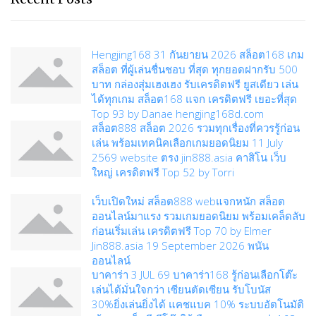
Hengjing168 31 กันยายน 2026 สล็อต168 เกม
สล็อต ที่ผู้เล่นชื่นชอบ ที่สุด ทุกยอดฝากรับ 500
บาท กล่องสุ่มเฮงเฮง รับเครดิตฟรี ยูสเดียว เล่น
ได้ทุกเกม สล็อต168 แจก เครดิตฟรี เยอะที่สุด
Top 93 by Danae hengjing168d.com
สล็อต888 สล็อต 2026 รวมทุกเรื่องที่ควรรู้ก่อน
เล่น พร้อมเทคนิคเลือกเกมยอดนิยม 11 July
2569 website ตรง jin888.asia คาสิโน เว็บ
ใหญ่ เครดิตฟรี Top 52 by Torri
เว็บเปิดใหม่ สล็อต888 webแจกหนัก สล็อต
ออนไลน์มาแรง รวมเกมยอดนิยม พร้อมเคล็ดลับ
ก่อนเริ่มเล่น เครดิตฟรี Top 70 by Elmer
Jin888.asia 19 September 2026 พนัน
ออนไลน์
บาคาร่า 3 JUL 69 บาคาร่า168 รู้ก่อนเลือกโต๊ะ
เล่นได้มั่นใจกว่า เซียนตัดเซียน รับโบนัส
30%ยิ่งเล่นยิ่งได้ แคชแบค 10% ระบบอัตโนมัติ