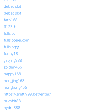
debet slot
debet slot
faro168
ff123th
fullslot
fullsloteiei.com
fullslotpg
funny18
gaojing888
golden456
happy168
hengjing168
hongkong456
https://sretthi99.bet/enter/
huayhit88
hydra888