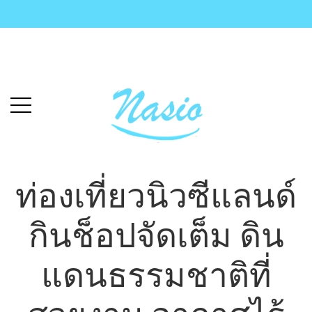
Skip
Skip
to
to
main
content
menu
ท่องเที่ยวนิวซีแลนด์
กินช็อปจัดเต็ม ดิน
แดนธรรมชาติที่