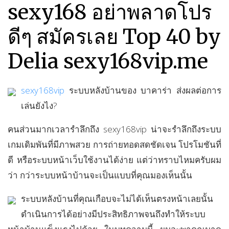
sexy168 อย่าพลาดโปร
ดีๆ สมัครเลย Top 40 by
Delia sexy168vip.me
sexy168vip
ระบบหลังบ้านของ บาคาร่า ส่งผลต่อการ
เล่นยังไง?
คนส่วนมากเวลารำลึกถึง sexy168vip น่าจะรำลึกถึงระบบ
เกมเดิมพันที่มีภาพสวย การถ่ายทอดสดชัดเจน โปรโมชันที่
ดี หรือระบบหน้าเว็บใช้งานได้ง่าย แต่ว่าทราบไหมครับผม
ว่า กว่าระบบหน้าบ้านจะเป็นแบบที่คุณมองเห็นนั้น
ระบบหลังบ้านที่คุณเกือบจะไม่ได้เห็นตรงหน้าเลยนั้น
ดำเนินการได้อย่างมีประสิทธิภาพจนถึงทำให้ระบบ