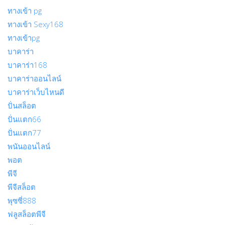
ทางเข้า pg
ทางเข้า Sexy168
ทางเข้าpg
บาคาร่า
บาคาร่า168
บาคาร่าออนไลน์
บาคาร่าเว็บไหนดี
ปั่นสล็อต
ปั่นแตก66
ปั่นแตก77
พนันออนไลน์
พอต
พีจี
พีจีสล็อต
พุซซี่888
ฟลูสล็อตพีจี