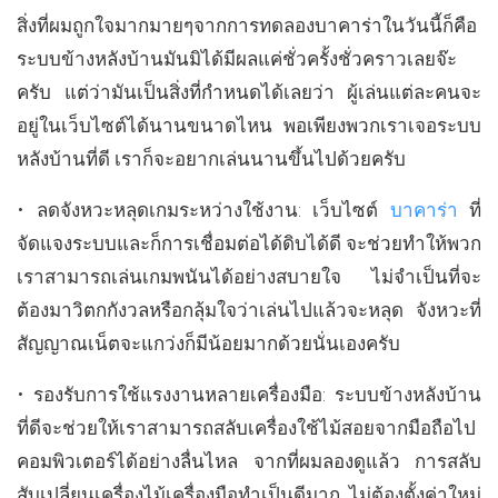
สิ่งที่ผมถูกใจมากมายๆจากการทดลองบาคาร่าในวันนี้ก็คือ
ระบบข้างหลังบ้านมันมิได้มีผลแค่ชั่วครั้งชั่วคราวเลยจ๊ะ
ครับ แต่ว่ามันเป็นสิ่งที่กำหนดได้เลยว่า ผู้เล่นแต่ละคนจะ
อยู่ในเว็บไซต์ได้นานขนาดไหน พอเพียงพวกเราเจอระบบ
หลังบ้านที่ดี เราก็จะอยากเล่นนานขึ้นไปด้วยครับ
• ลดจังหวะหลุดเกมระหว่างใช้งาน: เว็บไซต์
บาคาร่า
ที่
จัดแจงระบบและก็การเชื่อมต่อได้ดิบได้ดี จะช่วยทำให้พวก
เราสามารถเล่นเกมพนันได้อย่างสบายใจ ไม่จำเป็นที่จะ
ต้องมาวิตกกังวลหรือกลุ้มใจว่าเล่นไปแล้วจะหลุด จังหวะที่
สัญญาณเน็ตจะแกว่งก็มีน้อยมากด้วยนั่นเองครับ
• รองรับการใช้แรงงานหลายเครื่องมือ: ระบบข้างหลังบ้าน
ที่ดีจะช่วยให้เราสามารถสลับเครื่องใช้ไม้สอยจากมือถือไป
คอมพิวเตอร์ได้อย่างลื่นไหล จากที่ผมลองดูแล้ว การสลับ
สับเปลี่ยนเครื่องไม้เครื่องมือทำเป็นดีมาก ไม่ต้องตั้งค่าใหม่