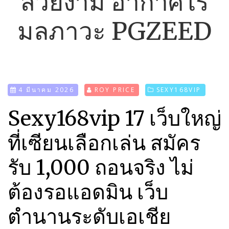
สวยงาม อากาศไร้
มลภาวะ PGZEED
4 มีนาคม 2026
ROY PRICE
SEXY168VIP
Sexy168vip 17 เว็บใหญ่
ที่เซียนเลือกเล่น สมัคร
รับ 1,000 ถอนจริง ไม่
ต้องรอแอดมิน เว็บ
ตำนานระดับเอเชีย