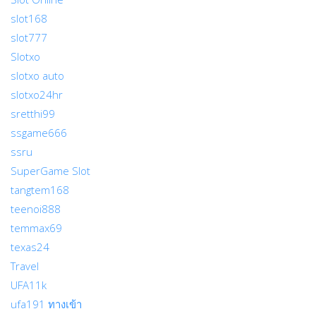
slot168
slot777
Slotxo
slotxo auto
slotxo24hr
sretthi99
ssgame666
ssru
SuperGame Slot
tangtem168
teenoi888
temmax69
texas24
Travel
UFA11k
ufa191 ทางเข้า