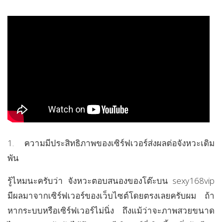
1. ความมีประสิทธิภาพของเซิร์ฟเวอร์ส่งผลต่อจังหวะเดิม
พัน
รู้ไหมนะครับว่า จังหวะตอบสนองของโต๊ะบน sexy168vip
มีผลมาจากเซิร์ฟเวอร์ของเว็บไซต์โดยตรงเลยครับผม ถ้า
หากระบบหรือเซิร์ฟเวอร์ไม่นิ่ง ถึงแม้ว่าจะภาพสวยขนาด