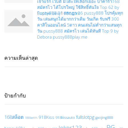
เจ้าแรก เว็บดี มีโต๊ะให้เลือกเยอะ บาคาร่า168
สมัครไว ได้โปรใหญ่ ใช้สิทธิ์ทันใจ Top 62 by
Pussy888 31 กรกฎา 26 pussy888 โปรคุ้มทุก
Sophie sexy168c.com
วัน เล่นสนุกได้มากกว่าเดิม วันเกิด รับฟรี 300
คาสิโนออนไลน์ 5ดาว คนเล่นไม่ต่ำกว่าแสนทุก
วัน pussy888 สมัครไว เล่นได้ทันที Top 9 by
Debora pussy888play.me
ความเห็นล่าสุด
ป้ายกำกับ
168สล็อต
fullslotpg
918Kiss
918kissauto
gaojing888
188betth
PG
Joker123