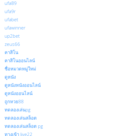
ufa89
ufa9r
ufabet
ufawinner
up2bet
zeus66
คาสิโน
คาสิโนออนไลน์
ชื่อหมวดหมู่ใหม่
ดูหนัง
ดูหนังหนังออนไลน์
ดูหนังออนไลน์
ถูกหวย88
ทดลองเล่นpg
ทดลองเล่นสล็อต
ทดลองเล่นสล็อต pg
ทางเข้า live22