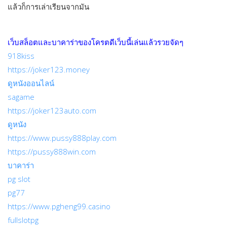
แล้วก็การเล่าเรียนจากมัน
เว็บสล็อตและบาคาร่าของโครตดีเว็บนี้เล่นแล้วรวยจัดๆ
918kiss
https://joker123.money
ดูหนังออนไลน์
sagame
https://joker123auto.com
ดูหนัง
https://www.pussy888play.com
https://pussy888win.com
บาคาร่า
pg slot
pg77
https://www.pgheng99.casino
fullslotpg