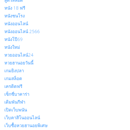
หนัง 18 ฟรี
หนังชนโรง
หนังออนไลน์
หนังออนไลน์ 2566
หนังโป๊69
หนังใหม่
หวยออนไลน์24
หวยฮานอยวันนี้
เกมยิงปลา
เกมสล็อต
เครดิตฟรี
เซ็กซี่บาคาร่า
เดิมพันกีฬา
เปิดเว็บพนัน
เว็บคาสิโนออนไลน์
เว็บซื้อหวยฮานอยพิเศษ