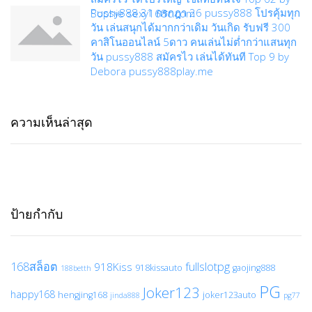
Pussy888 31 กรกฎา 26 pussy888 โปรคุ้มทุก
Sophie sexy168c.com
วัน เล่นสนุกได้มากกว่าเดิม วันเกิด รับฟรี 300
คาสิโนออนไลน์ 5ดาว คนเล่นไม่ต่ำกว่าแสนทุก
วัน pussy888 สมัครไว เล่นได้ทันที Top 9 by
Debora pussy888play.me
ความเห็นล่าสุด
ป้ายกำกับ
168สล็อต
fullslotpg
918Kiss
918kissauto
gaojing888
188betth
PG
Joker123
happy168
hengjing168
joker123auto
jinda888
pg77