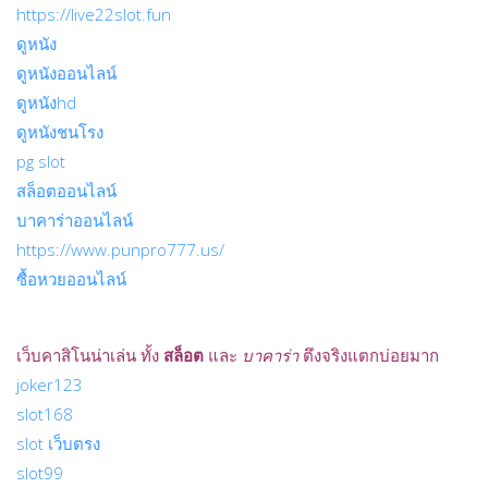
https://live22slot.fun
ดูหนัง
ดูหนังออนไลน์
ดูหนังhd
ดูหนังชนโรง
pg slot
สล็อตออนไลน์
บาคาร่าออนไลน์
https://www.punpro777.us/
ซื้อหวยออนไลน์
เว็บคาสิโนน่าเล่น ทั้ง
สล็อต
และ
บาคาร่า
ตึงจริงแตกบ่อยมาก
joker123
slot168
slot เว็บตรง
slot99