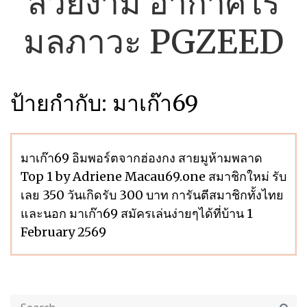
สวยงาม อากาศไร้
มลภาวะ PGZEED
ป้ายกำกับ:
มาเก๊า69
มาเก๊า69 อิมพอร์ตจากฮ่องกง สายมูห้ามพลาด
Top 1 by Adriene Macau69.one สมาชิกใหม่ รับ
เลย 350 วันเกิดรับ 300 บาท การันตีสมาชิกทั้งไทย
และนอก มาเก๊า69 สมัครเล่นง่ายๆได้ที่บ้าน 1
February 2569