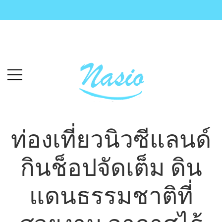
Skip
Skip
to
to
main
content
menu
ท่องเที่ยวนิวซีแลนด์
กินช็อปจัดเต็ม ดิน
แดนธรรมชาติที่