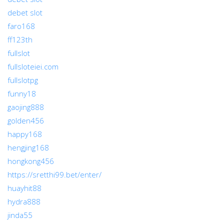
debet slot
faro168
ff123th
fullslot
fullsloteiei.com
fullslotpg
funny18
gaojing888
golden456
happy168
hengjing168
hongkong456
https://sretthi99.bet/enter/
huayhit88
hydra888
jinda55