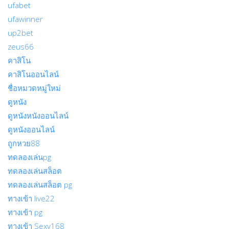
ufabet
ufawinner
up2bet
zeus66
คาสิโน
คาสิโนออนไลน์
ชื่อหมวดหมู่ใหม่
ดูหนัง
ดูหนังหนังออนไลน์
ดูหนังออนไลน์
ถูกหวย88
ทดลองเล่นpg
ทดลองเล่นสล็อต
ทดลองเล่นสล็อต pg
ทางเข้า live22
ทางเข้า pg
ทางเข้า Sexy168