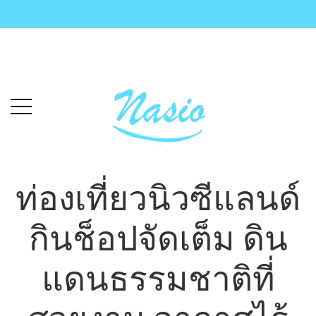
Skip
Skip
to
to
main
content
menu
ท่องเที่ยวนิวซีแลนด์
กินช็อปจัดเต็ม ดิน
แดนธรรมชาติที่