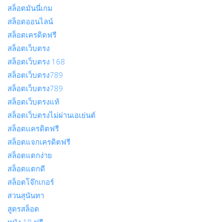
สล็อตมันนี่เกม
สล็อตออนไลน์
สล็อตเครดิตฟรี
สล็อตเว็บตรง
สล็อตเว็บตรง 168
สล็อตเว็บตรง789
สล็อตเว็บตรง789
สล็อตเว็บตรงแท้
สล็อตเว็บตรงไม่ผ่านเอเย่นต์
สล็อตเเครดิตฟรี
สล็อตแจกเครดิตฟรี
สล็อตแตกง่าย
สล็อตแตกดี
สล็อตโจ๊กเกอร์
สวนสุนันทา
สูตรสล็อต
หนัง 18 ฟรี