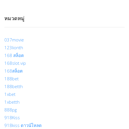
หมวดหมู่
037movie
123lionth
168 สล็อต
168slot.vip
168สล็อต
188bet
188betth
1xbet
1xbetth
888pg
918Kiss
918kiss ดาวน์โหลด