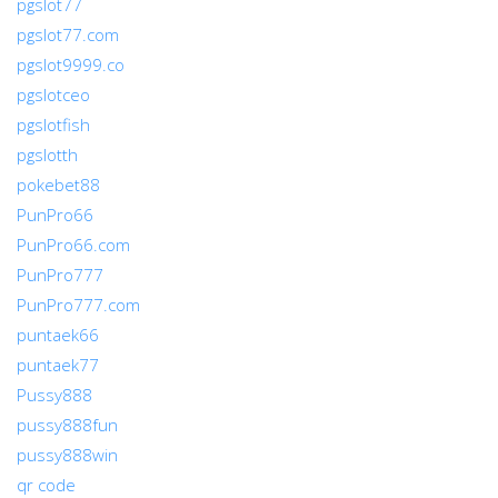
pgslot77
pgslot77.com
pgslot9999.co
pgslotceo
pgslotfish
pgslotth
pokebet88
PunPro66
PunPro66.com
PunPro777
PunPro777.com
puntaek66
puntaek77
Pussy888
pussy888fun
pussy888win
qr code