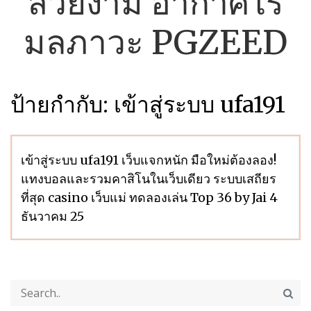
สวยงาม อากาศไร้
มลภาวะ PGZEED
ป้ายกำกับ:
เข้าสู่ระบบ ufa191
เข้าสู่ระบบ ufa191 เว็บแจกหนัก มือใหม่ต้องลอง!
แทงบอลและรวมคาสิโนในเว็บเดียว ระบบเสถียร
ที่สุด casino เว็บแม่ ทดลองเล่น Top 36 by Jai 4
ธันวาคม 25