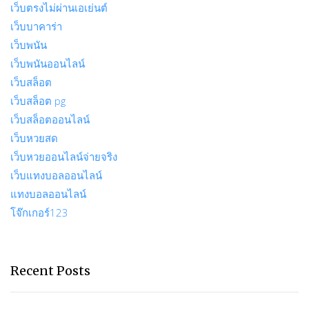
เว็บตรงไม่ผ่านเอเย่นต์
เว็บบาคาร่า
เว็บพนัน
เว็บพนันออนไลน์
เว็บสล็อต
เว็บสล็อต pg
เว็บสล็อตออนไลน์
เว็บหวยสด
เว็บหวยออนไลน์จ่ายจริง
เว็บแทงบอลออนไลน์
แทงบอลออนไลน์
โจ๊กเกอร์123
Recent Posts