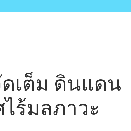
จัดเต็ม ดินแดน
ศไร้มลภาวะ