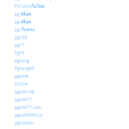
PG Slot เว็บใหม่
pg สล็อต
pg สล็อต
pg เว็บตรง
pg168
pg77
Pg99
pgheng
Pgheng99
pgk44b
PGSlot
pgslot168
pgslot77
pgslot77.com
pgslot9999.co
pgslotceo