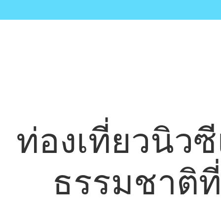
Skip
Skip
to
to
main
content
menu
ท่องเที่ยวนิว
ธรรมชาติท