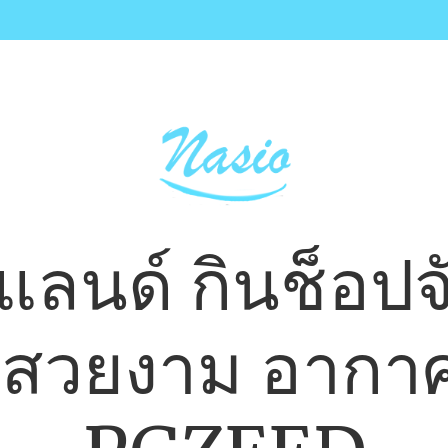
ซีแลนด์ กินช็อป
ี่สวยงาม อากา