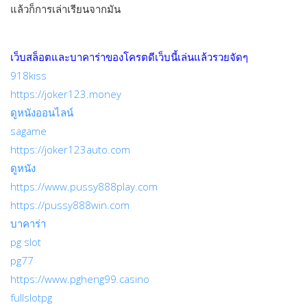
แล้วก็การเล่าเรียนจากมัน
เว็บสล็อตและบาคาร่าของโครตดีเว็บนี้เล่นแล้วรวยจัดๆ
918kiss
https://joker123.money
ดูหนังออนไลน์
sagame
https://joker123auto.com
ดูหนัง
https://www.pussy888play.com
https://pussy888win.com
บาคาร่า
pg slot
pg77
https://www.pgheng99.casino
fullslotpg