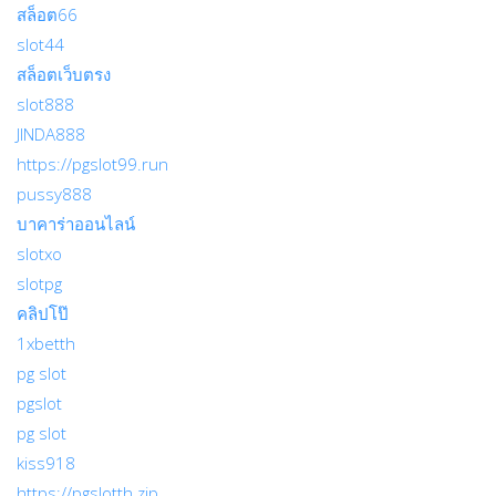
สล็อต66
slot44
สล็อตเว็บตรง
slot888
JINDA888
https://pgslot99.run
pussy888
บาคาร่าออนไลน์
slotxo
slotpg
คลิปโป๊
1xbetth
pg slot
pgslot
pg slot
kiss918
https://pgslotth.zip