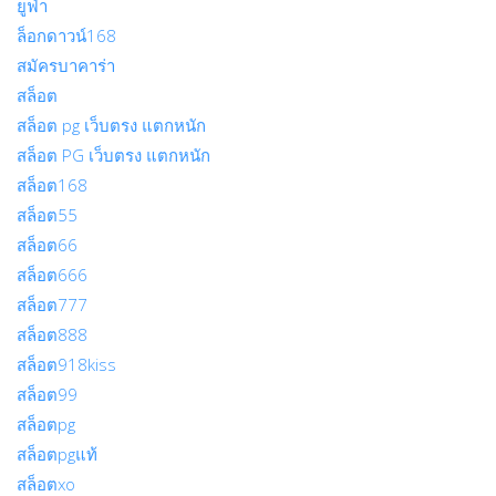
ยูฟ่า
ล็อกดาวน์168
สมัครบาคาร่า
สล็อต
สล็อต pg เว็บตรง แตกหนัก
สล็อต PG เว็บตรง แตกหนัก
สล็อต168
สล็อต55
สล็อต66
สล็อต666
สล็อต777
สล็อต888
สล็อต918kiss
สล็อต99
สล็อตpg
สล็อตpgแท้
สล็อตxo