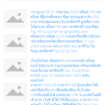
Hengjing168 31 กันยายน 2026 สล็อต168 เกม
สล็อต ที่ผู้เล่นชื่นชอบ ที่สุด ทุกยอดฝากรับ 500
บาท กล่องสุ่มเฮงเฮง รับเครดิตฟรี ยูสเดียว เล่น
ได้ทุกเกม สล็อต168 แจก เครดิตฟรี เยอะที่สุด
Top 93 by Danae hengjing168d.com
สล็อต888 สล็อต 2026 รวมทุกเรื่องที่ควรรู้ก่อน
เล่น พร้อมเทคนิคเลือกเกมยอดนิยม 11 July
2569 website ตรง jin888.asia คาสิโน เว็บ
ใหญ่ เครดิตฟรี Top 52 by Torri
เว็บเปิดใหม่ สล็อต888 webแจกหนัก สล็อต
ออนไลน์มาแรง รวมเกมยอดนิยม พร้อมเคล็ดลับ
ก่อนเริ่มเล่น เครดิตฟรี Top 70 by Elmer
Jin888.asia 19 September 2026 พนัน
ออนไลน์
บาคาร่า 3 JUL 69 บาคาร่า168 รู้ก่อนเลือกโต๊ะ
เล่นได้มั่นใจกว่า เซียนตัดเซียน รับโบนัส
30%ยิ่งเล่นยิ่งได้ แคชแบค 10% ระบบอัตโนมัติ
เจ้าแรก เว็บดี มีโต๊ะให้เลือกเยอะ บาคาร่า168
สมัครไว ได้โปรใหญ่ ใช้สิทธิ์ทันใจ Top 62 by