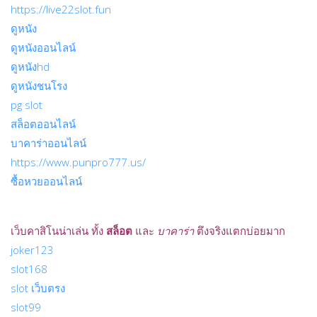
https://live22slot.fun
ดูหนัง
ดูหนังออนไลน์
ดูหนังhd
ดูหนังชนโรง
pg slot
สล็อตออนไลน์
บาคาร่าออนไลน์
https://www.punpro777.us/
ซื้อหวยออนไลน์
เว็บคาสิโนน่าเล่น ทั้ง
สล็อต
และ
บาคาร่า
ตึงจริงแตกบ่อยมาก
joker123
slot168
slot เว็บตรง
slot99