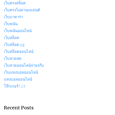
เว็บตรงสล็อต
เว็บตรงไม่ผ่านเอเย่นต์
เว็บบาคาร่า
เว็บพนัน
เว็บพนันออนไลน์
เว็บสล็อต
เว็บสล็อต pg
เว็บสล็อตออนไลน์
เว็บหวยสด
เว็บหวยออนไลน์จ่ายจริง
เว็บแทงบอลออนไลน์
แทงบอลออนไลน์
โจ๊กเกอร์123
Recent Posts