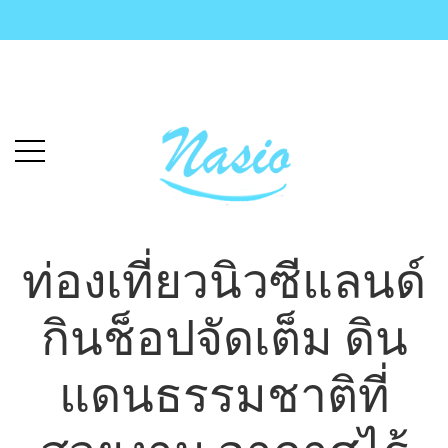
Skip
Skip
to
to
main
content
menu
ท่องเที่ยวนิวซีแลนด์
กินช็อปจัดเต็ม ดิน
แดนธรรมชาติที่