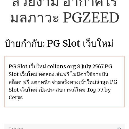
สวยงาม อากาศไร้
มลภาวะ PGZEED
ป้ายกำกับ:
PG Slot เว็บใหม่
PG Slot เว็บใหม่ colions.org 8 July 2567 PG
Slot เว็บใหม่ ทดลองเล่นฟรี ไม่มีค่าใช้จ่ายปั่น
สล็อต ฟรี แตกหนัก จ่ายจริงทางเข้าใหม่ล่าสุด PG
Slot เว็บใหม่ เปิดประสบการณ์ใหม่ Top 77 by
Cerys