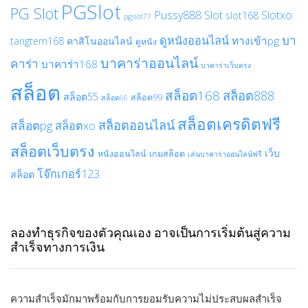
PGSlot
PG Slot
Pussy888
Slot
Slotxo
slot168
pgslot77
บา
ดูหนังออนไลน์
ทางเข้าpg
tangtem168
คาสิโนออนไลน์
ดูหนัง
บาคาร่าออนไลน์
คาร่า
บาคาร่า168
บาคาร่าเว็บตรง
สล็อต
สล็อต168
สล็อต888
สล็อต55
สล็อต99
สล็อต66
สล็อตเครดิตฟรี
สล็อตออนไลน์
สล็อตpg
สล็อตxo
สล็อตเว็บตรง
เว็บ
หนังออนไลน์
เกมสล็อต
เล่นบาคาร่าออนไลน์ฟรี
โจ๊กเกอร์123
สล็อต
ลองทำธุรกิจของตัวคุณเอง อาจเป็นการเริ่มต้นสู่ความ
สำเร็จทางการเงิน
ความสำเร็จมักมาพร้อมกับการยอมรับความไม่ประสบผลสำเร็จ