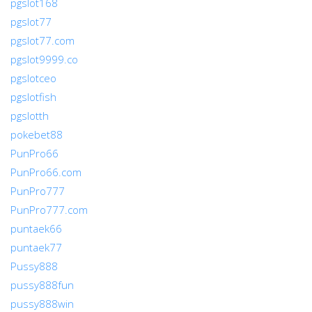
pgslot168
pgslot77
pgslot77.com
pgslot9999.co
pgslotceo
pgslotfish
pgslotth
pokebet88
PunPro66
PunPro66.com
PunPro777
PunPro777.com
puntaek66
puntaek77
Pussy888
pussy888fun
pussy888win