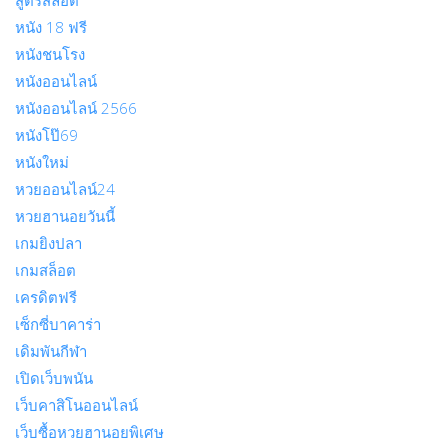
หนัง 18 ฟรี
หนังชนโรง
หนังออนไลน์
หนังออนไลน์ 2566
หนังโป๊69
หนังใหม่
หวยออนไลน์24
หวยฮานอยวันนี้
เกมยิงปลา
เกมสล็อต
เครดิตฟรี
เซ็กซี่บาคาร่า
เดิมพันกีฬา
เปิดเว็บพนัน
เว็บคาสิโนออนไลน์
เว็บซื้อหวยฮานอยพิเศษ