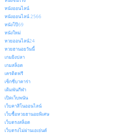
หนังออนไลน์
หนังออนไลน์ 2566
หนังโป๊69
หนังใหม่
หวยออนไลน์24
หวยฮานอยวันนี้
เกมยิงปลา
เกมสล็อต
เครดิตฟรี
เซ็กซี่บาคาร่า
เดิมพันกีฬา
เปิดเว็บพนัน
เว็บคาสิโนออนไลน์
เว็บซื้อหวยฮานอยพิเศษ
เว็บตรงสล็อต
เว็บตรงไม่ผ่านเอเย่นต์