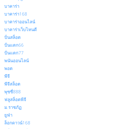
บาคาร่า
บาคาร่า168
บาคาร่าออนไลน์
บาคาร่าเว็บไหนดี
ปั่นสล็อต
ปั่นแตก66
ปั่นแตก77
พนันออนไลน์
พอต
พีจี
พีจีสล็อต
พุซซี่888
ฟลูสล็อตพีจี
ม.ราชภัฏ
ยูฟ่า
ล็อกดาวน์168