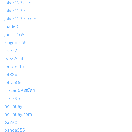
joker123auto
joker123th
Joker123th.com
juad69
Judhai168
kingdom66n
Live22
live22slot
london45
lot888
lotto888
macau69 สมัคร
mars95
no1huay
no1huay.com
p2vvip
panda555