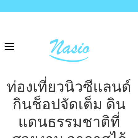
Skip
Skip
to
to
main
content
menu
ท่องเที่ยวนิวซีแลนด์
กินช็อปจัดเต็ม ดิน
แดนธรรมชาติที่