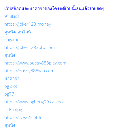
เว็บสล็อตและบาคาร่าของโครตดีเว็บนี้เล่นแล้วรวยจัดๆ
918kiss
https://joker123.money
ดูหนังออนไลน์
sagame
https://joker123auto.com
ดูหนัง
https://www.pussy888play.com
https://pussy888win.com
บาคาร่า
pg slot
pg77
https://www.pgheng99.casino
fullslotpg
https://live22slot.fun
ดูหนัง