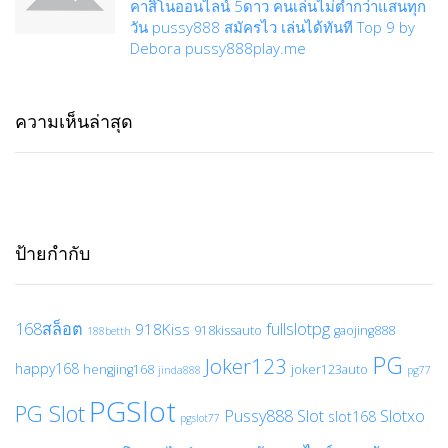
คาสิโนออนไลน์ 5ดาว คนเล่นไม่ต่ำกว่าแสนทุก
วัน pussy888 สมัครไว เล่นได้ทันที Top 9 by
Debora pussy888play.me
ความเห็นล่าสุด
ป้ายกำกับ
168สล็อต
fullslotpg
918Kiss
918kissauto
gaojing888
188betth
PG
Joker123
happy168
hengjing168
joker123auto
jinda888
pg77
PGSlot
PG Slot
Pussy888
Slot
Slotxo
slot168
pgslot77