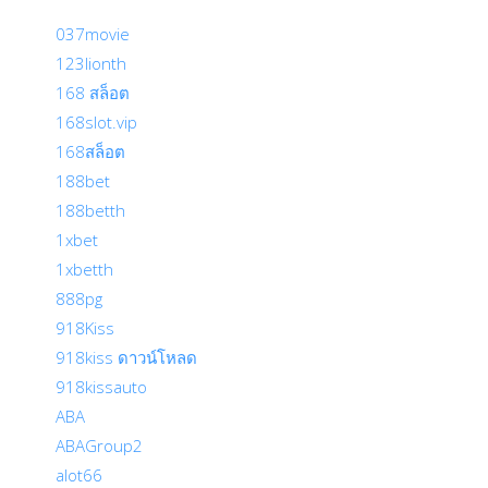
037movie
123lionth
168 สล็อต
168slot.vip
168สล็อต
188bet
188betth
1xbet
1xbetth
888pg
918Kiss
918kiss ดาวน์โหลด
918kissauto
ABA
ABAGroup2
alot66