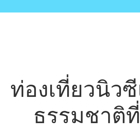
Skip
Skip
to
to
main
content
menu
ท่องเที่ยวนิว
ธรรมชาติท