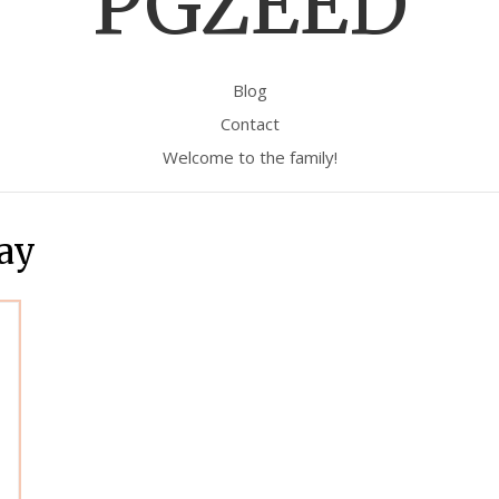
PGZEED
Blog
Contact
Welcome to the family!
ay