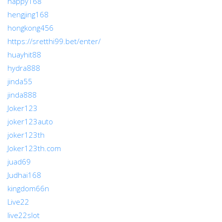
happy168
hengjing168
hongkong456
https://sretthi99.bet/enter/
huayhit88
hydra888
jinda55
jinda888
Joker123
joker123auto
joker123th
Joker123th.com
juad69
Judhai168
kingdom66n
Live22
live22slot