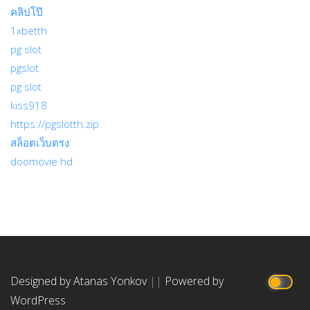
คลิปโป๊
1xbetth
pg slot
pgslot
pg slot
kiss918
https://pgslotth.zip
สล็อตเว็บตรง
doomovie hd
Designed by Atanas Yonkov
||
Powered by
WordPress