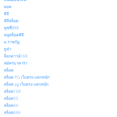
พอต
พีจี
พีจีสล็อต
พุซซี่888
ฟลูสล็อตพีจี
ม.ราชภัฏ
ยูฟ่า
ล็อกดาวน์168
สมัครบาคาร่า
สล็อต
สล็อต PG เว็บตรง แตกหนัก
สล็อต pg เว็บตรง แตกหนัก
สล็อต168
สล็อต55
สล็อต66
สล็อต666