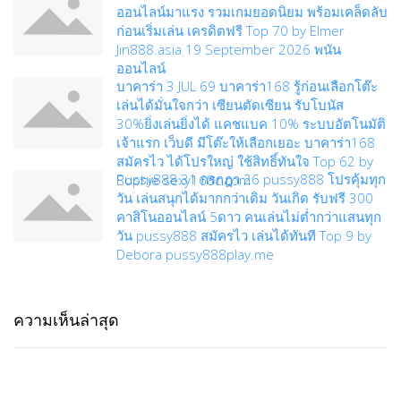
ออนไลน์มาแรง รวมเกมยอดนิยม พร้อมเคล็ดลับ
ก่อนเริ่มเล่น เครดิตฟรี Top 70 by Elmer
Jin888.asia 19 September 2026 พนัน
ออนไลน์
บาคาร่า 3 JUL 69 บาคาร่า168 รู้ก่อนเลือกโต๊ะ
เล่นได้มั่นใจกว่า เซียนตัดเซียน รับโบนัส
30%ยิ่งเล่นยิ่งได้ แคชแบค 10% ระบบอัตโนมัติ
เจ้าแรก เว็บดี มีโต๊ะให้เลือกเยอะ บาคาร่า168
สมัครไว ได้โปรใหญ่ ใช้สิทธิ์ทันใจ Top 62 by
Pussy888 31 กรกฎา 26 pussy888 โปรคุ้มทุก
Sophie sexy168c.com
วัน เล่นสนุกได้มากกว่าเดิม วันเกิด รับฟรี 300
คาสิโนออนไลน์ 5ดาว คนเล่นไม่ต่ำกว่าแสนทุก
วัน pussy888 สมัครไว เล่นได้ทันที Top 9 by
Debora pussy888play.me
ความเห็นล่าสุด