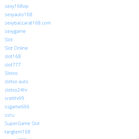
sexy168vip
sexyauto168
sexybaccarat168.com
sexygame
Slot
Slot Online
slot168
slot777
Slotxo
slotxo auto
slotxo24hr
sretthi99
ssgame666
ssru
SuperGame Slot
tangtem168