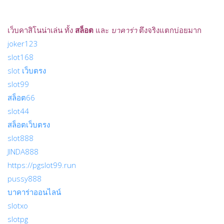
เว็บคาสิโนน่าเล่น ทั้ง
สล็อต
และ
บาคาร่า
ตึงจริงแตกบ่อยมาก
joker123
slot168
slot เว็บตรง
slot99
สล็อต66
slot44
สล็อตเว็บตรง
slot888
JINDA888
https://pgslot99.run
pussy888
บาคาร่าออนไลน์
slotxo
slotpg