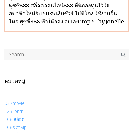
พุซซี่888 สล็อตออนไลน์888 ที่นักลงทุนไว้ใจ
สมาชิกใหม่รับ 50% เงินชัวร์ ไม่มีโกง ใช้งานลื่น
ไหล พุซซี่888 ท้าให้ลอง ลุยเลย Top 51 by Jonelle
หมวดหมู่
037movie
123lionth
168 สล็อต
168slot.vip