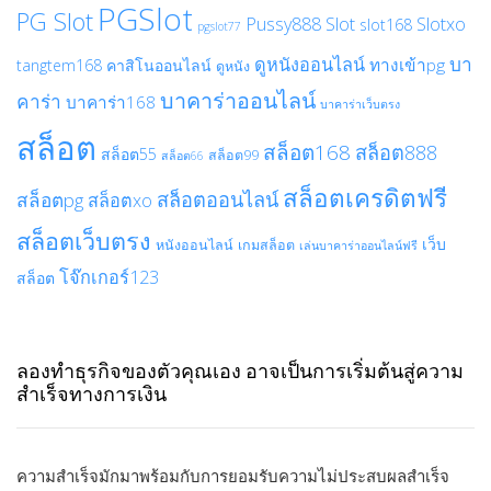
PGSlot
PG Slot
Pussy888
Slot
Slotxo
slot168
pgslot77
บา
ดูหนังออนไลน์
ทางเข้าpg
tangtem168
คาสิโนออนไลน์
ดูหนัง
บาคาร่าออนไลน์
คาร่า
บาคาร่า168
บาคาร่าเว็บตรง
สล็อต
สล็อต168
สล็อต888
สล็อต55
สล็อต99
สล็อต66
สล็อตเครดิตฟรี
สล็อตออนไลน์
สล็อตpg
สล็อตxo
สล็อตเว็บตรง
เว็บ
หนังออนไลน์
เกมสล็อต
เล่นบาคาร่าออนไลน์ฟรี
โจ๊กเกอร์123
สล็อต
ลองทำธุรกิจของตัวคุณเอง อาจเป็นการเริ่มต้นสู่ความ
สำเร็จทางการเงิน
ความสำเร็จมักมาพร้อมกับการยอมรับความไม่ประสบผลสำเร็จ