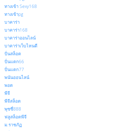
ทางเข้า Sexy168
ทางเข้าpg
บาคาร่า
บาคาร่า168
บาคาร่าออนไลน์
บาคาร่าเว็บไหนดี
ปั่นสล็อต
ปั่นแตก66
ปั่นแตก77
พนันออนไลน์
พอต
พีจี
พีจีสล็อต
พุซซี่888
ฟลูสล็อตพีจี
ม.ราชภัฏ