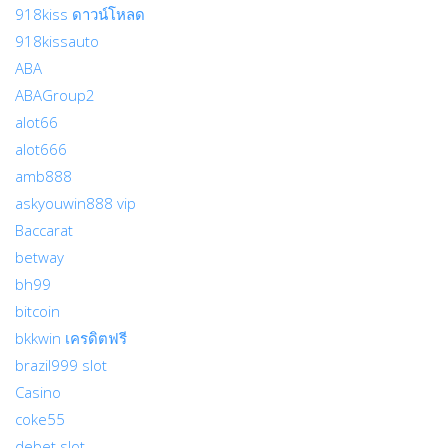
918kiss ดาวน์โหลด
918kissauto
ABA
ABAGroup2
alot66
alot666
amb888
askyouwin888 vip
Baccarat
betway
bh99
bitcoin
bkkwin เครดิตฟรี
brazil999 slot
Casino
coke55
debet slot