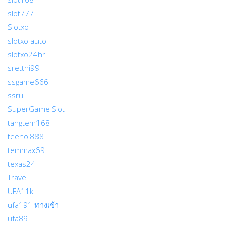
slot777
Slotxo
slotxo auto
slotxo24hr
sretthi99
ssgame666
ssru
SuperGame Slot
tangtem168
teenoi888
temmax69
texas24
Travel
UFA11k
ufa191 ทางเข้า
ufa89