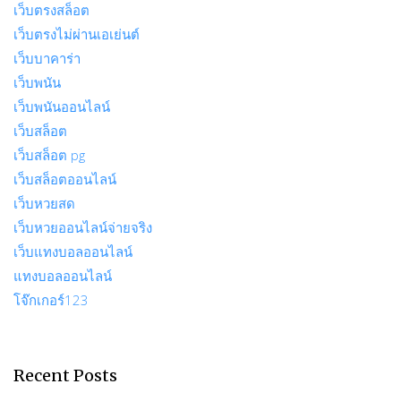
เว็บตรงสล็อต
เว็บตรงไม่ผ่านเอเย่นต์
เว็บบาคาร่า
เว็บพนัน
เว็บพนันออนไลน์
เว็บสล็อต
เว็บสล็อต pg
เว็บสล็อตออนไลน์
เว็บหวยสด
เว็บหวยออนไลน์จ่ายจริง
เว็บแทงบอลออนไลน์
แทงบอลออนไลน์
โจ๊กเกอร์123
Recent Posts