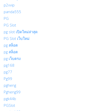
p2vvip
panda555
PG
PG Slot
pg slot เปิดใหม่ล่าสุด
PG Slot เว็บใหม่
pg สล็อต
pg สล็อต
pg เว็บตรง
pg168
pg77
Pg99
pgheng
Pgheng99
pgk44b
PGSlot