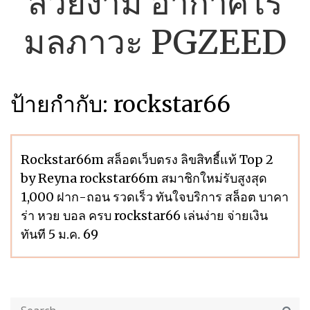
สวยงาม อากาศไร้
มลภาวะ PGZEED
ป้ายกำกับ:
rockstar66
Rockstar66m สล็อตเว็บตรง ลิขสิทธื์แท้ Top 2
by Reyna rockstar66m สมาชิกใหม่รับสูงสุด
1,000 ฝาก-ถอน รวดเร็ว ทันใจบริการ สล็อต บาคา
ร่า หวย บอล ครบ rockstar66 เล่นง่าย จ่ายเงิน
ทันที 5 ม.ค. 69