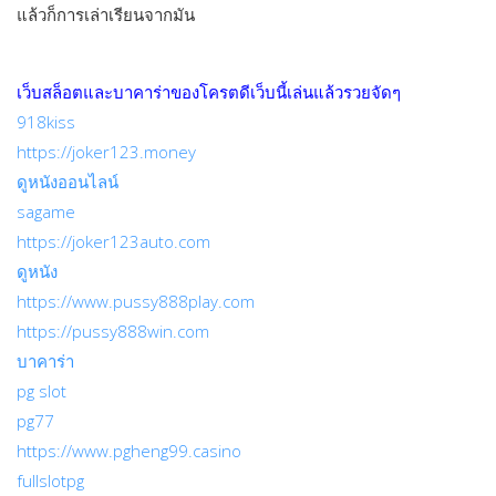
แล้วก็การเล่าเรียนจากมัน
เว็บสล็อตและบาคาร่าของโครตดีเว็บนี้เล่นแล้วรวยจัดๆ
918kiss
https://joker123.money
ดูหนังออนไลน์
sagame
https://joker123auto.com
ดูหนัง
https://www.pussy888play.com
https://pussy888win.com
บาคาร่า
pg slot
pg77
https://www.pgheng99.casino
fullslotpg