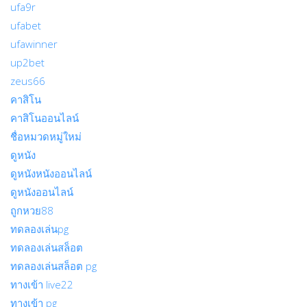
ufa9r
ufabet
ufawinner
up2bet
zeus66
คาสิโน
คาสิโนออนไลน์
ชื่อหมวดหมู่ใหม่
ดูหนัง
ดูหนังหนังออนไลน์
ดูหนังออนไลน์
ถูกหวย88
ทดลองเล่นpg
ทดลองเล่นสล็อต
ทดลองเล่นสล็อต pg
ทางเข้า live22
ทางเข้า pg