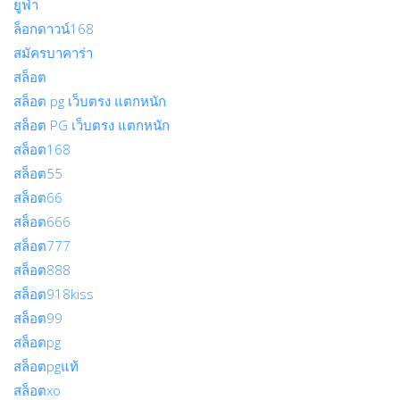
ยูฟ่า
ล็อกดาวน์168
สมัครบาคาร่า
สล็อต
สล็อต pg เว็บตรง แตกหนัก
สล็อต PG เว็บตรง แตกหนัก
สล็อต168
สล็อต55
สล็อต66
สล็อต666
สล็อต777
สล็อต888
สล็อต918kiss
สล็อต99
สล็อตpg
สล็อตpgแท้
สล็อตxo