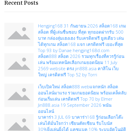
Recent Posts
Hengjing168 31 กันยายน 2026 สล็อต168 เกม
สล็อต ที่ผู้เล่นชื่นชอบ ที่สุด ทุกยอดฝากรับ 500
บาท กล่องสุ่มเฮงเฮง รับเครดิตฟรี ยูสเดียว เล่น
ได้ทุกเกม สล็อต168 แจก เครดิตฟรี เยอะที่สุด
Top 93 by Danae hengjing168d.com
สล็อต888 สล็อต 2026 รวมทุกเรื่องที่ควรรู้ก่อน
เล่น พร้อมเทคนิคเลือกเกมยอดนิยม 11 July
2569 website ตรง jin888.asia คาสิโน เว็บ
ใหญ่ เครดิตฟรี Top 52 by Torri
เว็บเปิดใหม่ สล็อต888 webแจกหนัก สล็อต
ออนไลน์มาแรง รวมเกมยอดนิยม พร้อมเคล็ดลับ
ก่อนเริ่มเล่น เครดิตฟรี Top 70 by Elmer
Jin888.asia 19 September 2026 พนัน
ออนไลน์
บาคาร่า 3 JUL 69 บาคาร่า168 รู้ก่อนเลือกโต๊ะ
เล่นได้มั่นใจกว่า เซียนตัดเซียน รับโบนัส
30%ยิ่งเล่นยิ่งได้ แคชแบค 10% ระบบอัตโนมัติ