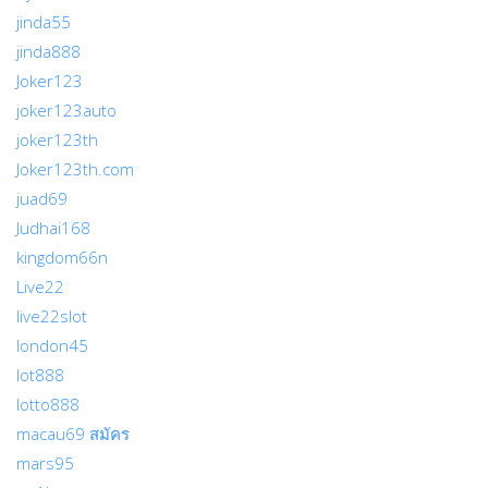
jinda55
jinda888
Joker123
joker123auto
joker123th
Joker123th.com
juad69
Judhai168
kingdom66n
Live22
live22slot
london45
lot888
lotto888
macau69 สมัคร
mars95