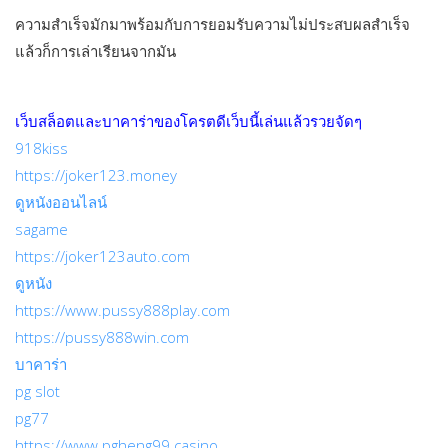
ความสำเร็จมักมาพร้อมกับการยอมรับความไม่ประสบผลสำเร็จ
แล้วก็การเล่าเรียนจากมัน
เว็บสล็อตและบาคาร่าของโครตดีเว็บนี้เล่นแล้วรวยจัดๆ
918kiss
https://joker123.money
ดูหนังออนไลน์
sagame
https://joker123auto.com
ดูหนัง
https://www.pussy888play.com
https://pussy888win.com
บาคาร่า
pg slot
pg77
https://www.pgheng99.casino