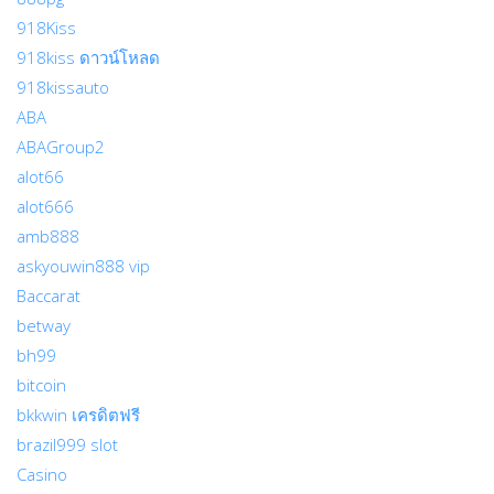
918Kiss
918kiss ดาวน์โหลด
918kissauto
ABA
ABAGroup2
alot66
alot666
amb888
askyouwin888 vip
Baccarat
betway
bh99
bitcoin
bkkwin เครดิตฟรี
brazil999 slot
Casino