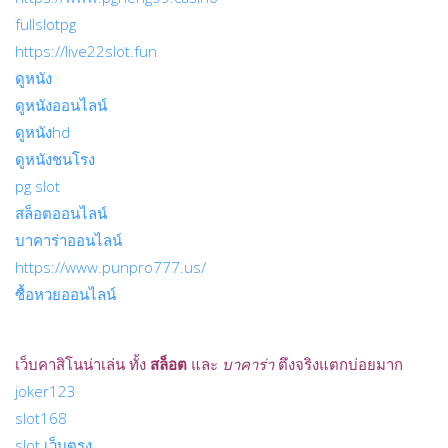
fullslotpg
https://live22slot.fun
ดูหนัง
ดูหนังออนไลน์
ดูหนังhd
ดูหนังชนโรง
pg slot
สล็อตออนไลน์
บาคาร่าออนไลน์
https://www.punpro777.us/
ซื้อหวยออนไลน์
เว็บคาสิโนน่าเล่น ทั้ง
สล็อต
และ
บาคาร่า
ตึงจริงแตกบ่อยมาก
joker123
slot168
slot เว็บตรง