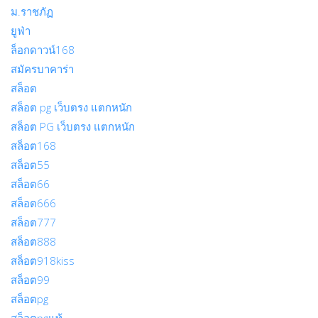
ม.ราชภัฏ
ยูฟ่า
ล็อกดาวน์168
สมัครบาคาร่า
สล็อต
สล็อต pg เว็บตรง แตกหนัก
สล็อต PG เว็บตรง แตกหนัก
สล็อต168
สล็อต55
สล็อต66
สล็อต666
สล็อต777
สล็อต888
สล็อต918kiss
สล็อต99
สล็อตpg
สล็อตpgแท้