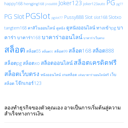
PG
Joker123
happy168
hengjing168
joker123auto
jinda888
pg77
PGSlot
PG Slot
Pussy888
Slot
Slotxo
slot168
pgslot77
บา
ดูหนังออนไลน์
ทางเข้าpg
tangtem168
คาสิโนออนไลน์
ดูหนัง
บาคาร่าออนไลน์
คาร่า
บาคาร่า168
บาคาร่าเว็บตรง
สล็อต
สล็อต168
สล็อต888
สล็อต55
สล็อต99
สล็อต66
สล็อตเครดิตฟรี
สล็อตออนไลน์
สล็อตpg
สล็อตxo
สล็อตเว็บตรง
เว็บ
หนังออนไลน์
เกมสล็อต
เล่นบาคาร่าออนไลน์ฟรี
โจ๊กเกอร์123
สล็อต
ลองทำธุรกิจของตัวคุณเอง อาจเป็นการเริ่มต้นสู่ความ
สำเร็จทางการเงิน