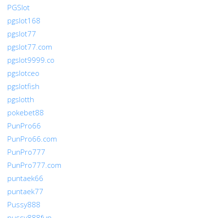
PGSlot
pgslot168
pgslot77
pgslot77.com
pgslot9999.co
pgslotceo
pgslotfish
pgslotth
pokebet88
PunPro66
PunPro66.com
PunPro777
PunPro777.com
puntaek66
puntaek77
Pussy888
pussy888fun