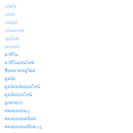
ufa89
ufa9r
ufabet
ufawinner
up2bet
zeus66
คาสิโน
คาสิโนออนไลน์
ชื่อหมวดหมู่ใหม่
ดูหนัง
ดูหนังหนังออนไลน์
ดูหนังออนไลน์
ถูกหวย88
ทดลองเล่นpg
ทดลองเล่นสล็อต
ทดลองเล่นสล็อต pg