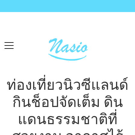
Skip
Skip
to
to
main
content
menu
ท่องเที่ยวนิวซีแลนด์
กินช็อปจัดเต็ม ดิน
แดนธรรมชาติที่