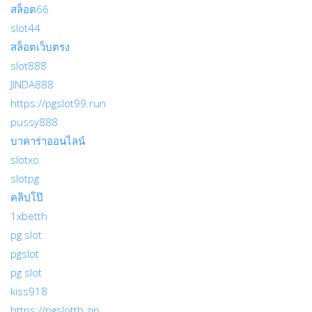
สล็อต66
slot44
สล็อตเว็บตรง
slot888
JINDA888
https://pgslot99.run
pussy888
บาคาร่าออนไลน์
slotxo
slotpg
คลิปโป๊
1xbetth
pg slot
pgslot
pg slot
kiss918
https://pgslotth.zip