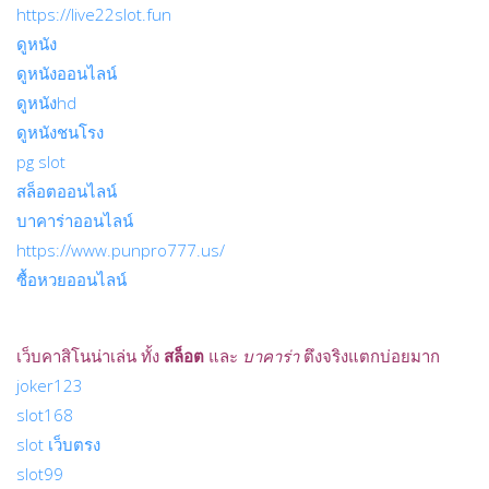
https://live22slot.fun
ดูหนัง
ดูหนังออนไลน์
ดูหนังhd
ดูหนังชนโรง
pg slot
สล็อตออนไลน์
บาคาร่าออนไลน์
https://www.punpro777.us/
ซื้อหวยออนไลน์
เว็บคาสิโนน่าเล่น ทั้ง
สล็อต
และ
บาคาร่า
ตึงจริงแตกบ่อยมาก
joker123
slot168
slot เว็บตรง
slot99