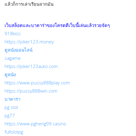
แล้วก็การเล่าเรียนจากมัน
เว็บสล็อตและบาคาร่าของโครตดีเว็บนี้เล่นแล้วรวยจัดๆ
918kiss
https://joker123.money
ดูหนังออนไลน์
sagame
https://joker123auto.com
ดูหนัง
https://www.pussy888play.com
https://pussy888win.com
บาคาร่า
pg slot
pg77
https://www.pgheng99.casino
fullslotpg