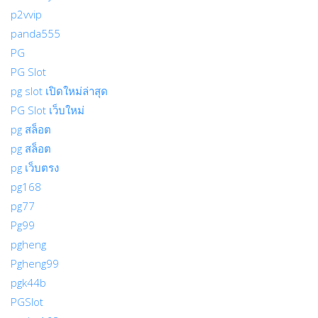
p2vvip
panda555
PG
PG Slot
pg slot เปิดใหม่ล่าสุด
PG Slot เว็บใหม่
pg สล็อต
pg สล็อต
pg เว็บตรง
pg168
pg77
Pg99
pgheng
Pgheng99
pgk44b
PGSlot