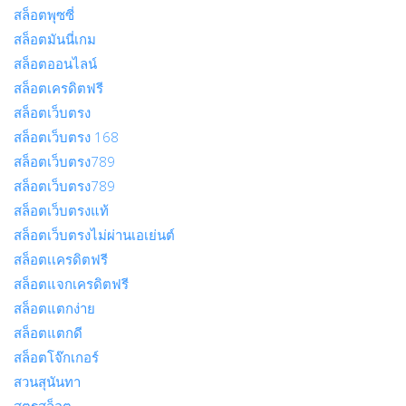
สล็อตพุซซี่
สล็อตมันนี่เกม
สล็อตออนไลน์
สล็อตเครดิตฟรี
สล็อตเว็บตรง
สล็อตเว็บตรง 168
สล็อตเว็บตรง789
สล็อตเว็บตรง789
สล็อตเว็บตรงแท้
สล็อตเว็บตรงไม่ผ่านเอเย่นต์
สล็อตเเครดิตฟรี
สล็อตแจกเครดิตฟรี
สล็อตแตกง่าย
สล็อตแตกดี
สล็อตโจ๊กเกอร์
สวนสุนันทา
สูตรสล็อต