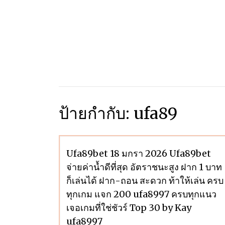
ป้ายกำกับ:
ufa89
Ufa89bet 18 มกรา 2026 Ufa89bet
จ่ายค่าน้ำดีที่สุด อัตราชนะสูง ฝาก 1 บาท
ก็เล่นได้ ฝาก-ถอน สะดวก ท้าให้เล่น ครบ
ทุกเกม แจก 200 ufa8997 ครบทุกแนว
เจอเกมที่ใช่ชัวร์ Top 30 by Kay
ufa8997