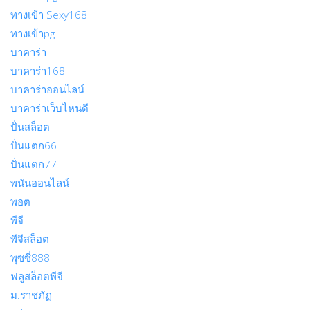
ทางเข้า Sexy168
ทางเข้าpg
บาคาร่า
บาคาร่า168
บาคาร่าออนไลน์
บาคาร่าเว็บไหนดี
ปั่นสล็อต
ปั่นแตก66
ปั่นแตก77
พนันออนไลน์
พอต
พีจี
พีจีสล็อต
พุซซี่888
ฟลูสล็อตพีจี
ม.ราชภัฏ