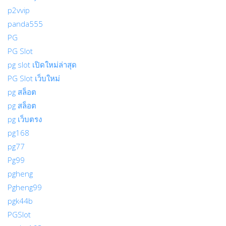
p2vvip
panda555
PG
PG Slot
pg slot เปิดใหม่ล่าสุด
PG Slot เว็บใหม่
pg สล็อต
pg สล็อต
pg เว็บตรง
pg168
pg77
Pg99
pgheng
Pgheng99
pgk44b
PGSlot