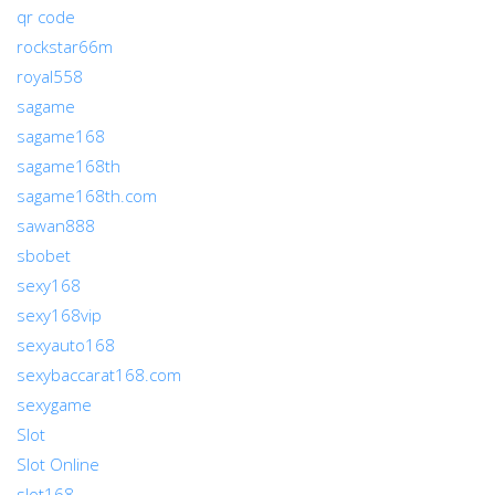
qr code
rockstar66m
royal558
sagame
sagame168
sagame168th
sagame168th.com
sawan888
sbobet
sexy168
sexy168vip
sexyauto168
sexybaccarat168.com
sexygame
Slot
Slot Online
slot168