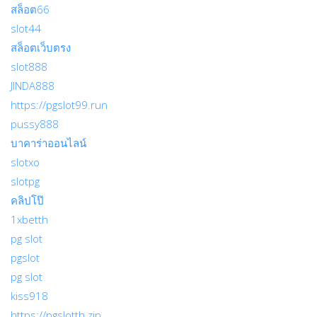
สล็อต66
slot44
สล็อตเว็บตรง
slot888
JINDA888
https://pgslot99.run
pussy888
บาคาร่าออนไลน์
slotxo
slotpg
คลิปโป๊
1xbetth
pg slot
pgslot
pg slot
kiss918
https://pgslotth.zip