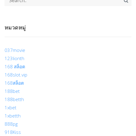
หมวดหมู่
037movie
123lionth
168 สล็อต
168slot.vip
168สล็อต
188bet
188betth
1xbet
1xbetth
888pg
918Kiss