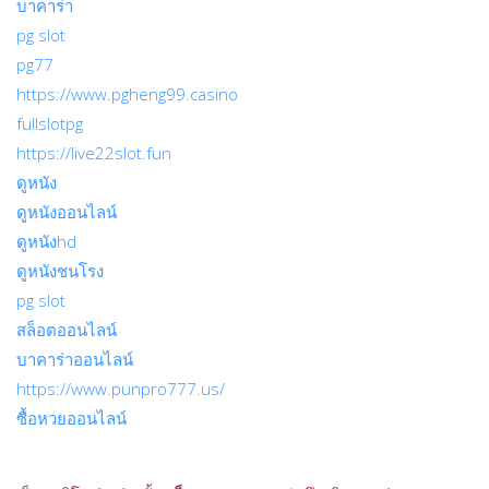
บาคาร่า
pg slot
pg77
https://www.pgheng99.casino
fullslotpg
https://live22slot.fun
ดูหนัง
ดูหนังออนไลน์
ดูหนังhd
ดูหนังชนโรง
pg slot
สล็อตออนไลน์
บาคาร่าออนไลน์
https://www.punpro777.us/
ซื้อหวยออนไลน์