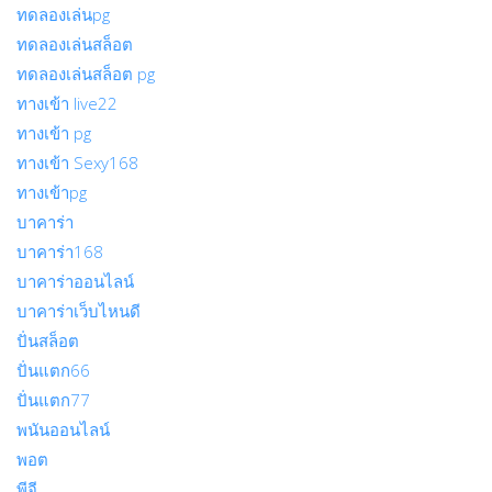
ทดลองเล่นpg
ทดลองเล่นสล็อต
ทดลองเล่นสล็อต pg
ทางเข้า live22
ทางเข้า pg
ทางเข้า Sexy168
ทางเข้าpg
บาคาร่า
บาคาร่า168
บาคาร่าออนไลน์
บาคาร่าเว็บไหนดี
ปั่นสล็อต
ปั่นแตก66
ปั่นแตก77
พนันออนไลน์
พอต
พีจี