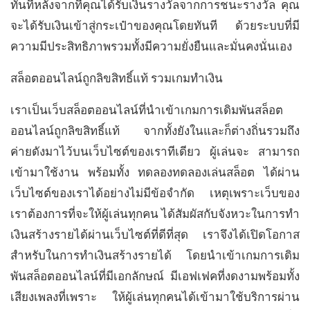
ทันทีหลังจากที่คุณได้รับเงินรางวัลจากการชนะรางวัล คุณ
จะได้รับเงินเข้าสู่กระเป๋าของคุณโดยทันที ด้วยระบบที่มี
ความมีประสิทธิภาพรวมทั้งมีความยั่งยืนและมั่นคงนั่นเอง
สล็อตออนไลน์ถูกลิขสิทธิ์แท้ รวมเกมทำเงิน
เราเป็นเว็บสล็อตออนไลน์ที่นำเข้าเกมการเดิมพันสล็อต
ออนไลน์ถูกลิขสิทธิ์แท้ จากทั้งยังในและก็ต่างถิ่นรวมถึง
ค่ายดังมาไว้บนเว็บไซต์ของเราทีเดียว ผู้เล่นจะ สามารถ
เข้ามาใช้งาน พร้อมทั้ง ทดลองทดลองเล่นสล็อต ได้ผ่าน
เว็บไซต์ของเราได้อย่างไม่มีข้อจำกัด เหตุเพราะเว็บของ
เราต้องการที่จะให้ผู้เล่นทุกคน ได้สัมผัสกับจังหวะในการทำ
เงินสร้างรายได้ผ่านเว็บไซต์ที่ดีที่สุด เราจึงได้เปิดโอกาส
สำหรับในการทำเงินสร้างรายได้ โดยนำเข้าเกมการเดิม
พันสล็อตออนไลน์ที่มีเอกลักษณ์ มีเอฟเฟคที่งดงามพร้อมทั้ง
เสียงเพลงที่เพราะ ให้ผู้เล่นทุกคนได้เข้ามาใช้บริการผ่าน