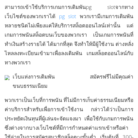
สามารถเข้าใช้บริการเกมการเดิมพันpg slotจากทาง
เว็บไซต์ของพวกเราได้
pg slot
พวกเรามีเกมการเดิมพัน
หลายชนิดไม่เพียงแค่ให้บริการสล็อตออนไลน์เท่านั้น แต่
เกมการพนันสล็อตบนเว็บของพวกเรา เป็นเกมการพนันที่
ทำเงินสร้างรายได้ ได้มากที่สุด จึงทำให้มีผู้ใช้งาน ต่างหลั่ง
ไหลลงทะเบียนเข้ามาเพื่อลงเดิมพัน เกมสล็อตออนไลน์กับ
ทางพวกเรา
เว็บแห่งการเดิมพัน สมัครฟรีไม่มีคุณค่า
ขนบธรรมเนียม
พวกเราเป็นเว็บที่การพนัน ที่ไม่มีการเก็บค่าธรรมเนียมหรือ
ค่าบริการสำหรับเพื่อการเข้าใช้งาน กล่าวได้ว่าเป็นการ
ประหยัดเงินทุนที่ผู้เล่นจะจัดแจงมา เพื่อใช้กับเกมการพนัน
ซึ่งต่างจากบางเว็บไซต์ที่มีการกำหนดค่าแรกเข้าหรือค่า
ใช้จ่ายในการสมัครสมาชิกสล็อตpgขั้นต่ำ เริ่มต้นที่ 300-