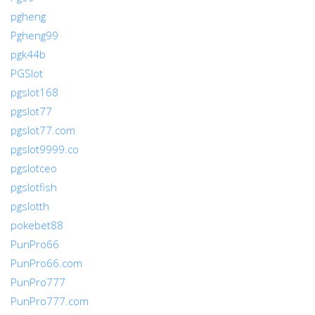
pgheng
Pgheng99
pgk44b
PGSlot
pgslot168
pgslot77
pgslot77.com
pgslot9999.co
pgslotceo
pgslotfish
pgslotth
pokebet88
PunPro66
PunPro66.com
PunPro777
PunPro777.com