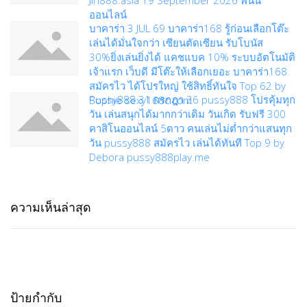
ออนไลน์
บาคาร่า 3 JUL 69 บาคาร่า168 รู้ก่อนเลือกโต๊ะ
เล่นได้มั่นใจกว่า เซียนตัดเซียน รับโบนัส
30%ยิ่งเล่นยิ่งได้ แคชแบค 10% ระบบอัตโนมัติ
เจ้าแรก เว็บดี มีโต๊ะให้เลือกเยอะ บาคาร่า168
สมัครไว ได้โปรใหญ่ ใช้สิทธิ์ทันใจ Top 62 by
Pussy888 31 กรกฎา 26 pussy888 โปรคุ้มทุก
Sophie sexy168c.com
วัน เล่นสนุกได้มากกว่าเดิม วันเกิด รับฟรี 300
คาสิโนออนไลน์ 5ดาว คนเล่นไม่ต่ำกว่าแสนทุก
วัน pussy888 สมัครไว เล่นได้ทันที Top 9 by
Debora pussy888play.me
ความเห็นล่าสุด
ป้ายกำกับ