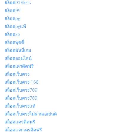
สล็อต918kiss
สล็อต99
สล็อตpg
สล็อตpgแท้
สล็อตxo
สล็อตพุซซี่
สล็อตมันนี่เกม
สล็อตออนไลน์
สล็อตเครดิตฟรี
สล็อตเว็บตรง
สล็อตเว็บตรง 168
สล็อตเว็บตรง789
สล็อตเว็บตรง789
สล็อตเว็บตรงแท้
สล็อตเว็บตรงไม่ผ่านเอเย่นต์
สล็อตเเครดิตฟรี
สล็อตแจกเครดิตฟรี