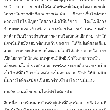
500 บาท อาจทำให้นักเดิมพันที่มีเงินทุนไม่มากพอเสีย
โอกาสในการเข้าถึงเกมการเดิมพัน ซึ่งทางเว็บไซต์ของ
พวกเราได้ไขปัญหาโดยการเปิดให้บริการ โดยไม่มีการ
กำหนดค่าแรกเข้าหรือค่าอย่างน้อยในการเข้าเล่น รวมถึง
ค่าสำหรับบริการสำหรับการฝากหรือเบิกเงินอีกด้วย ทำให้
นักพนันที่สมัครสมาชิกบนเว็บของเรา ได้รับสิ่งที่ยอดเยี่ยม
และ สามารถเล่นเกมสล็อตออนไลน์ได้อย่างสบายใจ เรา
เปิดโอกาสให้นักเดิมพันทุกคนมีสิทธิเข้าถึงเกมการพนัน
สล็อตออนไลน์ รวมถึงเกมการพนันประเภทอื่น พวกเราเป็น
เว็บไซต์ที่มีบริการไม่คดโกงเป็นอย่างมาก จึงทำให้นักพนัน
นั้นวางใจที่จะสมัครเป็นสมาชิกเข้ามาใช้งานนั่นเอง
ทดสอบเล่นสล็อตออนไลน์ฟรีไม่ต้องฝาก
อีกหนึ่งระบบที่สมควรสำหรับผู้เล่นที่มีทุนน้อย หรือผู้เล่นที่