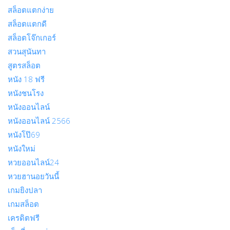
สล็อตแตกง่าย
สล็อตแตกดี
สล็อตโจ๊กเกอร์
สวนสุนันทา
สูตรสล็อต
หนัง 18 ฟรี
หนังชนโรง
หนังออนไลน์
หนังออนไลน์ 2566
หนังโป๊69
หนังใหม่
หวยออนไลน์24
หวยฮานอยวันนี้
เกมยิงปลา
เกมสล็อต
เครดิตฟรี