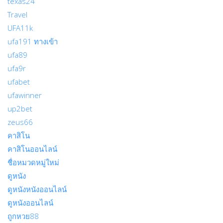
texas24
Travel
UFA11k
ufa191 ทางเข้า
ufa89
ufa9r
ufabet
ufawinner
up2bet
zeus66
คาสิโน
คาสิโนออนไลน์
ชื่อหมวดหมู่ใหม่
ดูหนัง
ดูหนังหนังออนไลน์
ดูหนังออนไลน์
ถูกหวย88