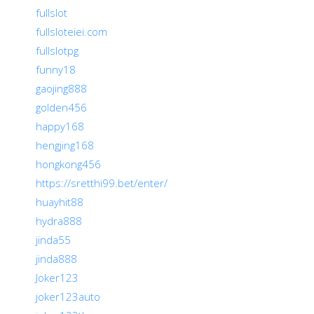
fullslot
fullsloteiei.com
fullslotpg
funny18
gaojing888
golden456
happy168
hengjing168
hongkong456
https://sretthi99.bet/enter/
huayhit88
hydra888
jinda55
jinda888
Joker123
joker123auto