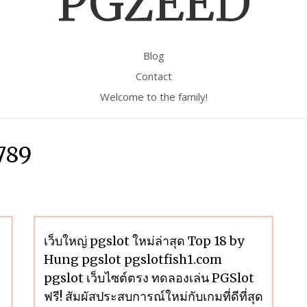
PGZEED
Blog
Contact
Welcome to the family!
789
เว็บใหญ่ pgslot ใหม่ล่าสุด Top 18 by
Hung pgslot pgslotfish1.com
pgslot เว็บไซต์ตรง ทดลองเล่น PGSlot
ฟรี! สัมผัสประสบการณ์ใหม่กับเกมที่ดีที่สุด