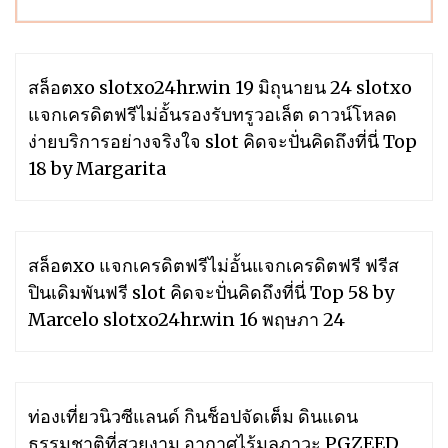
สล็อตxo slotxo24hr.win 19 มิถุนายน 24 slotxo
แจกเครดิตฟรีไม่อั้นรองรับทรูวอเล็ต ดาวน์โหลด
ง่ายบริการอย่างจริงใจ slot คิดจะปั่นคิดถึงที่นี่ Top
18 by Margarita
สล็อตxo แจกเครดิตฟรีไม่อั้นแจกเครดิตฟรี ฟรีส
ปินเดิมพันฟรี slot คิดจะปั่นคิดถึงที่นี่ Top 58 by
Marcelo slotxo24hr.win 16 พฤษภา 24
ท่องเที่ยวนิวซีแลนด์ กินช็อปจัดเต็ม ดินแดน
ธรรมชาติที่สวยงาม อากาศไร้มลภาวะ PGZEED