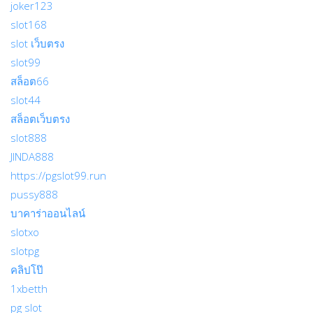
joker123
slot168
slot เว็บตรง
slot99
สล็อต66
slot44
สล็อตเว็บตรง
slot888
JINDA888
https://pgslot99.run
pussy888
บาคาร่าออนไลน์
slotxo
slotpg
คลิปโป๊
1xbetth
pg slot