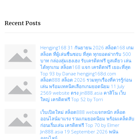
Recent Posts
Hengjing168 31 กันยายน 2026 สล็อต168 เกม
สล็อต ที่ผู้เล่นชื่นชอบ ที่สุด ทุกยอดฝากรับ 500
บาท กล่องสุ่มเฮงเฮง รับเครดิตฟรี ยูสเดียว เล่น
ได้ทุกเกม สล็อต168 แจก เครดิตฟรี เยอะที่สุด
Top 93 by Danae hengjing168d.com
สล็อต888 สล็อต 2026 รวมทุกเรื่องที่ควรรู้ก่อน
เล่น พร้อมเทคนิคเลือกเกมยอดนิยม 11 July
2569 website ตรง jin888.asia คาสิโน เว็บ
ใหญ่ เครดิตฟรี Top 52 by Torri
เว็บเปิดใหม่ สล็อต888 webแจกหนัก สล็อต
ออนไลน์มาแรง รวมเกมยอดนิยม พร้อมเคล็ดลับ
ก่อนเริ่มเล่น เครดิตฟรี Top 70 by Elmer
Jin888.asia 19 September 2026 พนัน
ออนไลน์