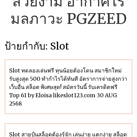
สวยงาม อากาศไร้
มลภาวะ PGZEED
ป้ายกำกับ:
Slot
Slot ทดลองเล่นฟรี ทุนน้อยต้องโดน สมาชิกใหม่
รับสูงสุด 500 ทำกำไรได้ทันที อัตราการจ่ายสูงกว่า
เว็บอื่น สล็อต พิเศษสุด! สมัครวันนี้ รับเครดิตฟรี
Top 61 by Eloisa likeslot123.com 30 AUG
2568
Slot สายปั่นสล็อตต้องรู้จัก เล่นง่าย แตกง่าย สล็อต