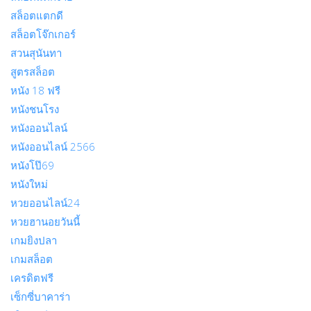
สล็อตแตกดี
สล็อตโจ๊กเกอร์
สวนสุนันทา
สูตรสล็อต
หนัง 18 ฟรี
หนังชนโรง
หนังออนไลน์
หนังออนไลน์ 2566
หนังโป๊69
หนังใหม่
หวยออนไลน์24
หวยฮานอยวันนี้
เกมยิงปลา
เกมสล็อต
เครดิตฟรี
เซ็กซี่บาคาร่า