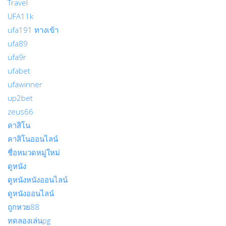
Travel
UFA11k
ufa191 ทางเข้า
ufa89
ufa9r
ufabet
ufawinner
up2bet
zeus66
คาสิโน
คาสิโนออนไลน์
ชื่อหมวดหมู่ใหม่
ดูหนัง
ดูหนังหนังออนไลน์
ดูหนังออนไลน์
ถูกหวย88
ทดลองเล่นpg