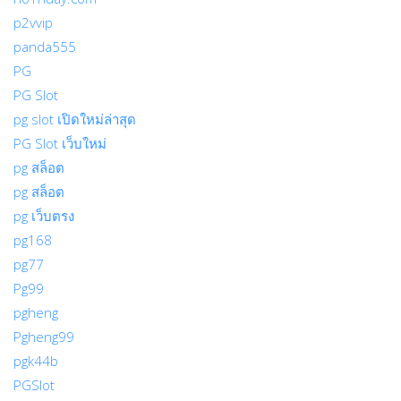
p2vvip
panda555
PG
PG Slot
pg slot เปิดใหม่ล่าสุด
PG Slot เว็บใหม่
pg สล็อต
pg สล็อต
pg เว็บตรง
pg168
pg77
Pg99
pgheng
Pgheng99
pgk44b
PGSlot