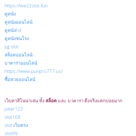
https://live22slot.fun
ดูหนัง
ดูหนังออนไลน์
ดูหนังhd
ดูหนังชนโรง
pg slot
สล็อตออนไลน์
บาคาร่าออนไลน์
https://www.punpro777.us/
ซื้อหวยออนไลน์
เว็บคาสิโนน่าเล่น ทั้ง
สล็อต
และ
บาคาร่า
ตึงจริงแตกบ่อยมาก
joker123
slot168
slot เว็บตรง
slot99