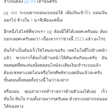
จำเป็นต้อง
pg slot
เท่านั้นครับ
pg slot ระบบฝากถอนแบบออโต้ เพิ่มเงินเข้าไว ถอนเงิน
ออกไป ข้างใน 1 นาทีเพียงแค่นั้น!
อีกหนึ่งไฮไลท์ที่พวกเรา pg ต้องมีให้ได้เลยค่ะครับผม ต้อง
บอกเลยค่ะครับผมว่า เนื่องจากว่าช่วงนี้ 2023 แล้ว อะไรๆ
มันก็จำเป็นต้องเร็วใช่ไหมล่ะขอรับ เทคโนโลยีไปข้างหน้า
แล้ว พวกเราก็ต้องไปด้านหน้าให้ทันเช่นกันนะครับ มัน
หมดยุคที่คนเล่นสล็อตออนไลน์จะเติมเงินเข้าระบบแล้ว
ต้องแชทหาแอดไม่นหรือโทรศัพท์หาแอดมินแล้วล่ะครับ
ขั้นตอนทั้งหมดทั้งปวงนี้ ไม่ว่าจะฝาก
หรือถอน คุณสามารถทำรายการด้วยตัวเองได้เลย เร็ว
ทันใจ ทันใจ รวมทั้งง่ายมากๆครับผม ด้วยระบบฝากถอนออ
โต้ของทาง