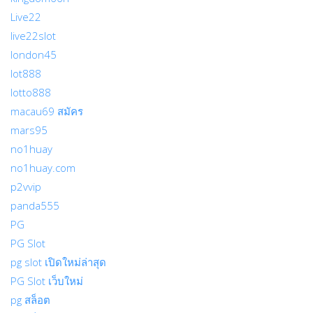
Live22
live22slot
london45
lot888
lotto888
macau69 สมัคร
mars95
no1huay
no1huay.com
p2vvip
panda555
PG
PG Slot
pg slot เปิดใหม่ล่าสุด
PG Slot เว็บใหม่
pg สล็อต