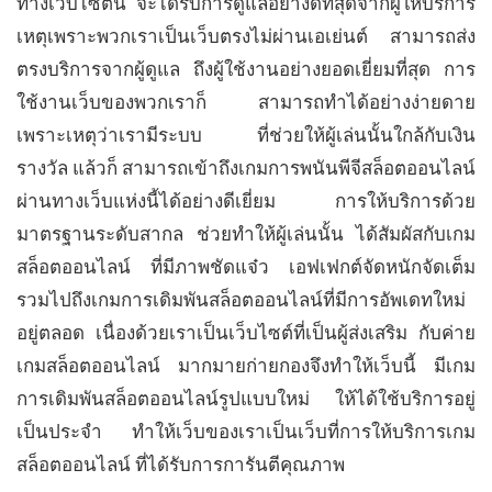
ทางเว็บไซต์นี้ จะได้รับการดูแลอย่างดีที่สุดจากผู้ให้บริการ
เหตุเพราะพวกเราเป็นเว็บตรงไม่ผ่านเอเย่นต์ สามารถส่ง
ตรงบริการจากผู้ดูแล ถึงผู้ใช้งานอย่างยอดเยี่ยมที่สุด การ
ใช้งานเว็บของพวกเราก็ สามารถทำได้อย่างง่ายดาย
เพราะเหตุว่าเรามีระบบ ที่ช่วยให้ผู้เล่นนั้นใกล้กับเงิน
รางวัล แล้วก็ สามารถเข้าถึงเกมการพนันพีจีสล็อตออนไลน์
ผ่านทางเว็บแห่งนี้ได้อย่างดีเยี่ยม การให้บริการด้วย
มาตรฐานระดับสากล ช่วยทำให้ผู้เล่นนั้น ได้สัมผัสกับเกม
สล็อตออนไลน์ ที่มีภาพชัดแจ๋ว เอฟเฟกต์จัดหนักจัดเต็ม
รวมไปถึงเกมการเดิมพันสล็อตออนไลน์ที่มีการอัพเดทใหม่
อยู่ตลอด เนื่องด้วยเราเป็นเว็บไซต์ที่เป็นผู้ส่งเสริม กับค่าย
เกมสล็อตออนไลน์ มากมายก่ายกองจึงทำให้เว็บนี้ มีเกม
การเดิมพันสล็อตออนไลน์รูปแบบใหม่ ให้ได้ใช้บริการอยู่
เป็นประจำ ทำให้เว็บของเราเป็นเว็บที่การให้บริการเกม
สล็อตออนไลน์ ที่ได้รับการการันตีคุณภาพ