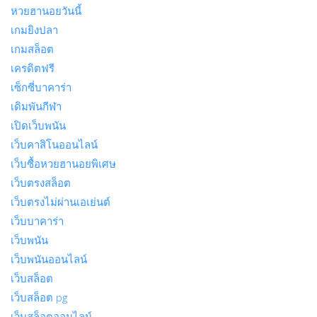
หวยฮานอยวันนี้
เกมยิงปลา
เกมสล็อต
เครดิตฟรี
เซ็กซี่บาคาร่า
เดิมพันกีฬา
เปิดเว็บพนัน
เว็บคาสิโนออนไลน์
เว็บซื้อหวยฮานอยพิเศษ
เว็บตรงสล็อต
เว็บตรงไม่ผ่านเอเย่นต์
เว็บบาคาร่า
เว็บพนัน
เว็บพนันออนไลน์
เว็บสล็อต
เว็บสล็อต pg
เว็บสล็อตออนไลน์