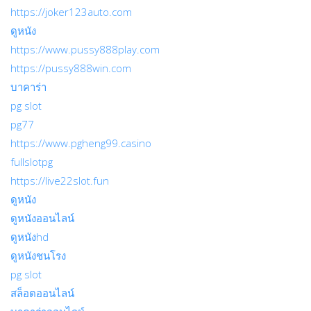
https://joker123auto.com
ดูหนัง
https://www.pussy888play.com
https://pussy888win.com
บาคาร่า
pg slot
pg77
https://www.pgheng99.casino
fullslotpg
https://live22slot.fun
ดูหนัง
ดูหนังออนไลน์
ดูหนังhd
ดูหนังชนโรง
pg slot
สล็อตออนไลน์