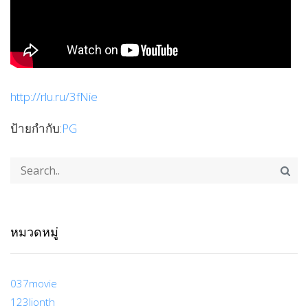
http://rlu.ru/3fNie
ป้ายกำกับ:
PG
หมวดหมู่
037movie
123lionth