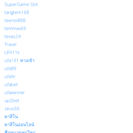
SuperGame Slot
tangtem168
teenoi888
temmax69
texas24
Travel
UFA11k
ufa191 ทางเข้า
ufa89
ufa9r
ufabet
ufawinner
up2bet
zeus66
คาสิโน
คาสิโนออนไลน์
ชื่อหมวดหมู่ใหม่