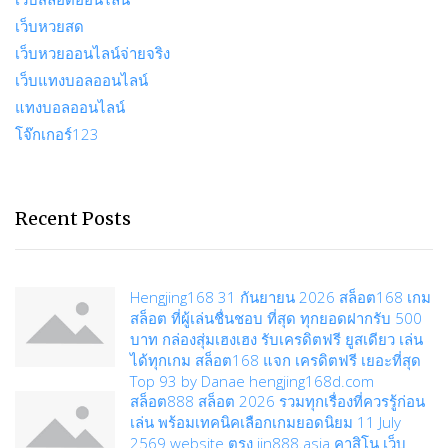
เว็บหวยสด
เว็บหวยออนไลน์จ่ายจริง
เว็บแทงบอลออนไลน์
แทงบอลออนไลน์
โจ๊กเกอร์123
Recent Posts
Hengjing168 31 กันยายน 2026 สล็อต168 เกม
สล็อต ที่ผู้เล่นชื่นชอบ ที่สุด ทุกยอดฝากรับ 500
บาท กล่องสุ่มเฮงเฮง รับเครดิตฟรี ยูสเดียว เล่น
ได้ทุกเกม สล็อต168 แจก เครดิตฟรี เยอะที่สุด
Top 93 by Danae hengjing168d.com
สล็อต888 สล็อต 2026 รวมทุกเรื่องที่ควรรู้ก่อน
เล่น พร้อมเทคนิคเลือกเกมยอดนิยม 11 July
2569 website ตรง jin888.asia คาสิโน เว็บ