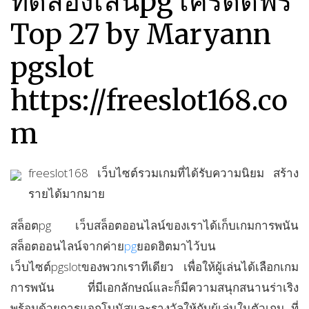
ทดลองเล่นpg เครดิตฟรี
Top 27 by Maryann
pgslot
https://freeslot168.co
m
freeslot168 เว็บไซต์รวมเกมที่ได้รับความนิยม สร้าง
รายได้มากมาย
สล็อตpg เว็บสล็อตออนไลน์ของเราได้เก็บเกมการพนัน
สล็อตออนไลน์จากค่าย
pg
ยอดฮิตมาไว้บน
เว็บไซต์pgslotของพวกเราทีเดียว เพื่อให้ผู้เล่นได้เลือกเกม
การพนัน ที่มีเอกลักษณ์และก็มีความสนุกสนานร่าเริง
พร้อมด้วยการแจกโบนัสและรางวัลให้กับผู้เล่นในตัวเกม ที่