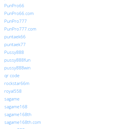
PunPro66
PunPro66.com
PunPro777
PunPro777.com
puntaek66
puntaek77
Pussy888
pussy888fun
pussy888win
qr code
rockstar66m
royal558
sagame
sagame168
sagame168th
sagame168th.com