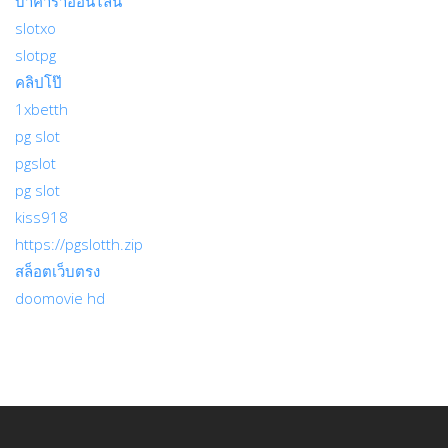
บาคาร่าออนไลน์
slotxo
slotpg
คลิปโป๊
1xbetth
pg slot
pgslot
pg slot
kiss918
https://pgslotth.zip
สล็อตเว็บตรง
doomovie hd