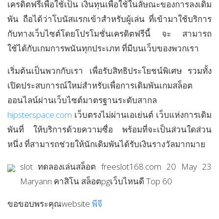
เครดิตฟรีเพื่อใช้เป็น เงินทุนเพื่อใช้ในลัษณะของการลงเดิม
พัน ถือได้ว่าโบนัสแรกเข้าสำหรับผู้เล่น ที่เข้ามาใช้บริการ
กับทางเว็บไซต์โดยโปรโมชั่นเครดิตฟรีนี้ จะ สามารถ
ใช้ได้กับเกมการพนันทุกประเภท ที่มีบนเว็บของพวกเรา
เริ่มต้นเป็นพวกกับเรา เพื่อรับสิทธิประโยชน์พิเศษ รวมทั้ง
เปิดประสบการณ์ใหม่สำหรับเพื่อการเดิมพันเกมสล็อต
ออนไลน์ผ่านเว็บไซต์มาตรฐานระดับสากล
hipsterspace.com
เว็บตรงไม่ผ่านเอเย่นต์ เว็บแห่งการเดิม
พันที่ ให้บริการด้วยความซื่อ พร้อมที่จะเป็นส่วนใดส่วน
หนึ่ง ที่สามารถช่วยให้นักเดิมพันได้รับเงินรางวัลมากมาย
slot ทดลองเล่นสล็อต freeslot168.com 20 May 23
Maryann คาสิโน สล็อตpgเว็บไหนดี Top 60
ขอขอบพระคุณwebsite
พีจี