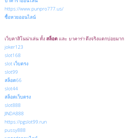
บาคาร่าออนไลน์
https://www.punpro777.us/
ซื้อหวยออนไลน์
เว็บคาสิโนน่าเล่น ทั้ง
สล็อต
และ
บาคาร่า
ตึงจริงแตกบ่อยมาก
joker123
slot168
slot เว็บตรง
slot99
สล็อต66
slot44
สล็อตเว็บตรง
slot888
JINDA888
https://pgslot99.run
pussy888