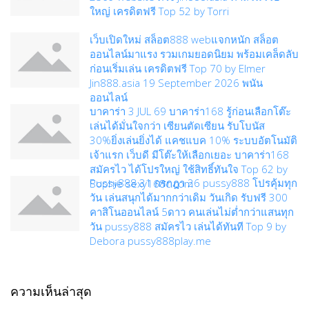
ใหญ่ เครดิตฟรี Top 52 by Torri
เว็บเปิดใหม่ สล็อต888 webแจกหนัก สล็อต
ออนไลน์มาแรง รวมเกมยอดนิยม พร้อมเคล็ดลับ
ก่อนเริ่มเล่น เครดิตฟรี Top 70 by Elmer
Jin888.asia 19 September 2026 พนัน
ออนไลน์
บาคาร่า 3 JUL 69 บาคาร่า168 รู้ก่อนเลือกโต๊ะ
เล่นได้มั่นใจกว่า เซียนตัดเซียน รับโบนัส
30%ยิ่งเล่นยิ่งได้ แคชแบค 10% ระบบอัตโนมัติ
เจ้าแรก เว็บดี มีโต๊ะให้เลือกเยอะ บาคาร่า168
สมัครไว ได้โปรใหญ่ ใช้สิทธิ์ทันใจ Top 62 by
Pussy888 31 กรกฎา 26 pussy888 โปรคุ้มทุก
Sophie sexy168c.com
วัน เล่นสนุกได้มากกว่าเดิม วันเกิด รับฟรี 300
คาสิโนออนไลน์ 5ดาว คนเล่นไม่ต่ำกว่าแสนทุก
วัน pussy888 สมัครไว เล่นได้ทันที Top 9 by
Debora pussy888play.me
ความเห็นล่าสุด