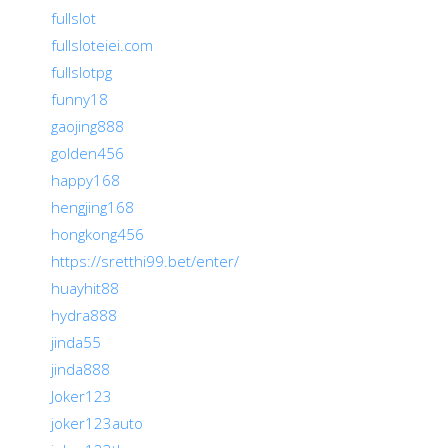
fullslot
fullsloteiei.com
fullslotpg
funny18
gaojing888
golden456
happy168
hengjing168
hongkong456
https://sretthi99.bet/enter/
huayhit88
hydra888
jinda55
jinda888
Joker123
joker123auto