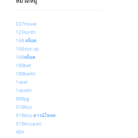
หมวดหมู่
037movie
123lionth
168 สล็อต
168slot.vip
168สล็อต
188bet
188betth
1xbet
1xbetth
888pg
918Kiss
918kiss ดาวน์โหลด
918kissauto
ABA