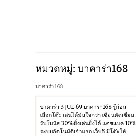
หมวดหมู่:
บาคาร่า168
บาคาร่า168
บาคาร่า 3 JUL 69 บาคาร่า168 รู้ก่อน
เลือกโต๊ะ เล่นได้มั่นใจกว่า เซียนตัดเซียน
รับโบนัส 30%ยิ่งเล่นยิ่งได้ แคชแบค 10
ระบบอัตโนมัติเจ้าแรก เว็บดี มีโต๊ะให้