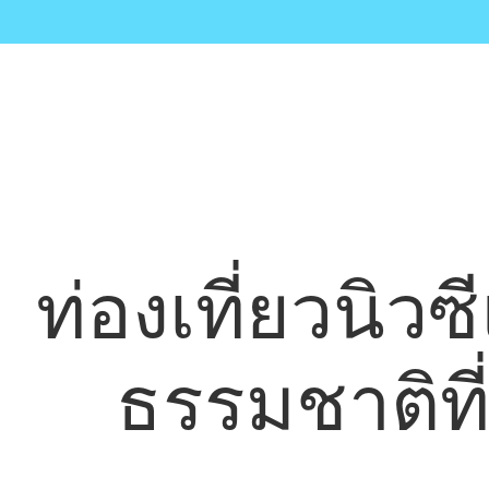
Skip
Skip
to
to
main
content
menu
ท่องเที่ยวนิว
ธรรมชาติท