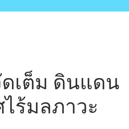
จัดเต็ม ดินแดน
ศไร้มลภาวะ