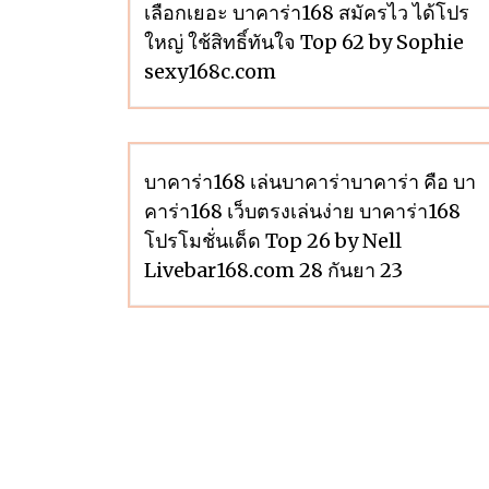
เลือกเยอะ บาคาร่า168 สมัครไว ได้โปร
ใหญ่ ใช้สิทธิ์ทันใจ Top 62 by Sophie
sexy168c.com
บาคาร่า168 เล่นบาคาร่าบาคาร่า คือ บา
คาร่า168 เว็บตรงเล่นง่าย บาคาร่า168
โปรโมชั่นเด็ด Top 26 by Nell
Livebar168.com 28 กันยา 23