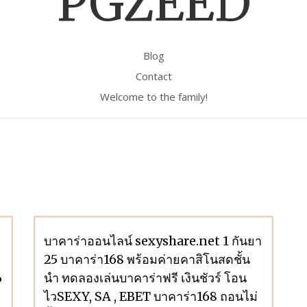
PGZEED
Blog
Contact
Welcome to the family!
บาคาร่าออนไลน์ sexyshare.net 1 กันยา
25 บาคาร่า168 พร้อมค่ายคาสิโนสดชั้น
%
นำ ทดลองเล่นบาคาร่าฟรี เงินชัวร์ โอน
ไวSEXY, SA , EBET บาคาร่า168 ถอนไม่