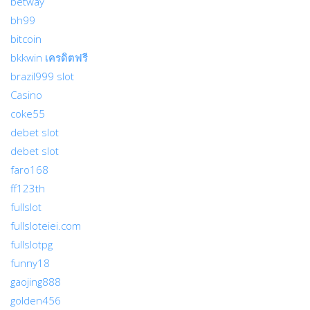
betway
bh99
bitcoin
bkkwin เครดิตฟรี
brazil999 slot
Casino
coke55
debet slot
debet slot
faro168
ff123th
fullslot
fullsloteiei.com
fullslotpg
funny18
gaojing888
golden456