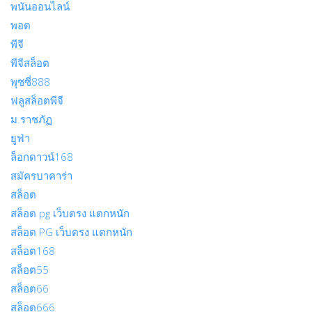
พนันออนไลน์
พอต
พีจี
พีจีสล็อต
พุซซี่888
ฟลูสล็อตพีจี
ม.ราชภัฏ
ยูฟ่า
ล็อกดาวน์168
สมัครบาคาร่า
สล็อต
สล็อต pg เว็บตรง แตกหนัก
สล็อต PG เว็บตรง แตกหนัก
สล็อต168
สล็อต55
สล็อต66
สล็อต666