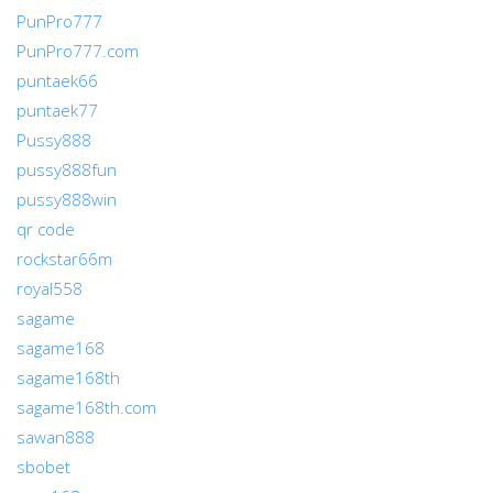
PunPro777
PunPro777.com
puntaek66
puntaek77
Pussy888
pussy888fun
pussy888win
qr code
rockstar66m
royal558
sagame
sagame168
sagame168th
sagame168th.com
sawan888
sbobet