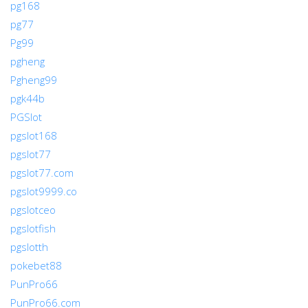
pg168
pg77
Pg99
pgheng
Pgheng99
pgk44b
PGSlot
pgslot168
pgslot77
pgslot77.com
pgslot9999.co
pgslotceo
pgslotfish
pgslotth
pokebet88
PunPro66
PunPro66.com