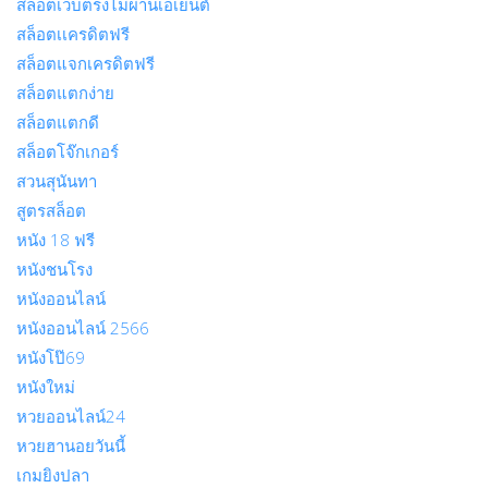
สล็อตเว็บตรงไม่ผ่านเอเย่นต์
สล็อตเเครดิตฟรี
สล็อตแจกเครดิตฟรี
สล็อตแตกง่าย
สล็อตแตกดี
สล็อตโจ๊กเกอร์
สวนสุนันทา
สูตรสล็อต
หนัง 18 ฟรี
หนังชนโรง
หนังออนไลน์
หนังออนไลน์ 2566
หนังโป๊69
หนังใหม่
หวยออนไลน์24
หวยฮานอยวันนี้
เกมยิงปลา