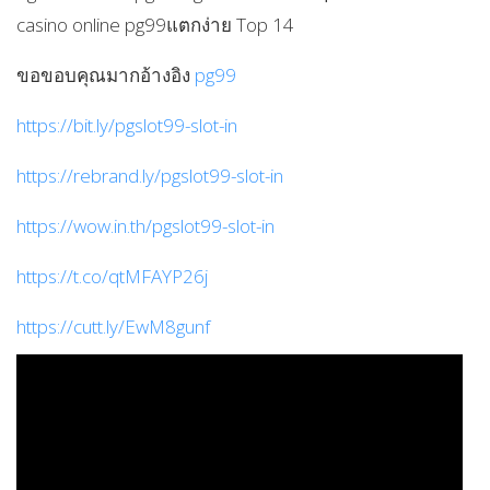
casino online pg99แตกง่าย Top 14
ขอขอบคุณมากอ้างอิง
pg99
https://bit.ly/pgslot99-slot-in
https://rebrand.ly/pgslot99-slot-in
https://wow.in.th/pgslot99-slot-in
https://t.co/qtMFAYP26j
https://cutt.ly/EwM8gunf