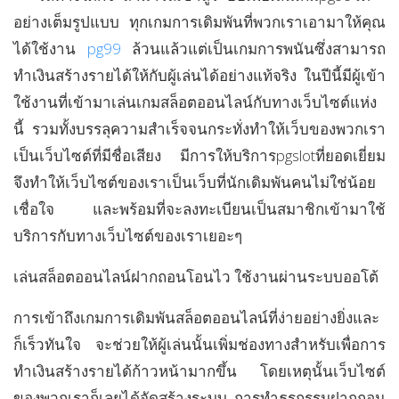
อย่างเต็มรูปแบบ ทุกเกมการเดิมพันที่พวกเราเอามาให้คุณ
ได้ใช้งาน
pg99
ล้วนแล้วแต่เป็นเกมการพนันซึ่งสามารถ
ทำเงินสร้างรายได้ให้กับผู้เล่นได้อย่างแท้จริง ในปีนี้มีผู้เข้า
ใช้งานที่เข้ามาเล่นเกมสล็อตออนไลน์กับทางเว็บไซต์แห่ง
นี้ รวมทั้งบรรลุความสำเร็จจนกระทั่งทำให้เว็บของพวกเรา
เป็นเว็บไซต์ที่มีชื่อเสียง มีการให้บริการpgslotที่ยอดเยี่ยม
จึงทำให้เว็บไซต์ของเราเป็นเว็บที่นักเดิมพันคนไม่ใช่น้อย
เชื่อใจ และพร้อมที่จะลงทะเบียนเป็นสมาชิกเข้ามาใช้
บริการกับทางเว็บไซต์ของเราเยอะๆ
เล่นสล็อตออนไลน์ฝากถอนโอนไว ใช้งานผ่านระบบออโต้
การเข้าถึงเกมการเดิมพันสล็อตออนไลน์ที่ง่ายอย่างยิ่งและ
ก็เร็วทันใจ จะช่วยให้ผู้เล่นนั้นเพิ่มช่องทางสำหรับเพื่อการ
ทำเงินสร้างรายได้ก้าวหน้ามากขึ้น โดยเหตุนั้นเว็บไซต์
ของพวกเราก็เลยได้จัดสร้างระบบ การทำธุรกรรมฝากถอน