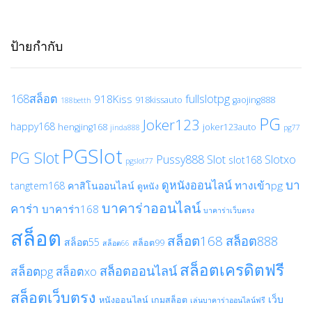
ป้ายกำกับ
168สล็อต
fullslotpg
918Kiss
918kissauto
gaojing888
188betth
PG
Joker123
happy168
hengjing168
joker123auto
jinda888
pg77
PGSlot
PG Slot
Pussy888
Slot
Slotxo
slot168
pgslot77
บา
ดูหนังออนไลน์
ทางเข้าpg
tangtem168
คาสิโนออนไลน์
ดูหนัง
บาคาร่าออนไลน์
คาร่า
บาคาร่า168
บาคาร่าเว็บตรง
สล็อต
สล็อต168
สล็อต888
สล็อต55
สล็อต99
สล็อต66
สล็อตเครดิตฟรี
สล็อตออนไลน์
สล็อตpg
สล็อตxo
สล็อตเว็บตรง
เว็บ
หนังออนไลน์
เกมสล็อต
เล่นบาคาร่าออนไลน์ฟรี