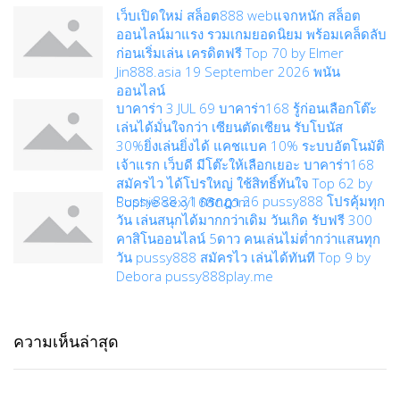
เว็บเปิดใหม่ สล็อต888 webแจกหนัก สล็อต
ออนไลน์มาแรง รวมเกมยอดนิยม พร้อมเคล็ดลับ
ก่อนเริ่มเล่น เครดิตฟรี Top 70 by Elmer
Jin888.asia 19 September 2026 พนัน
ออนไลน์
บาคาร่า 3 JUL 69 บาคาร่า168 รู้ก่อนเลือกโต๊ะ
เล่นได้มั่นใจกว่า เซียนตัดเซียน รับโบนัส
30%ยิ่งเล่นยิ่งได้ แคชแบค 10% ระบบอัตโนมัติ
เจ้าแรก เว็บดี มีโต๊ะให้เลือกเยอะ บาคาร่า168
สมัครไว ได้โปรใหญ่ ใช้สิทธิ์ทันใจ Top 62 by
Pussy888 31 กรกฎา 26 pussy888 โปรคุ้มทุก
Sophie sexy168c.com
วัน เล่นสนุกได้มากกว่าเดิม วันเกิด รับฟรี 300
คาสิโนออนไลน์ 5ดาว คนเล่นไม่ต่ำกว่าแสนทุก
วัน pussy888 สมัครไว เล่นได้ทันที Top 9 by
Debora pussy888play.me
ความเห็นล่าสุด