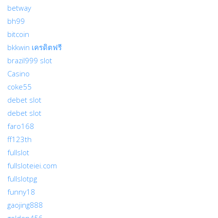
betway
bh99
bitcoin
bkkwin เครดิตฟรี
brazil999 slot
Casino
coke55
debet slot
debet slot
faro168
ff123th
fullslot
fullsloteiei.com
fullslotpg
funny18
gaojing888
golden456