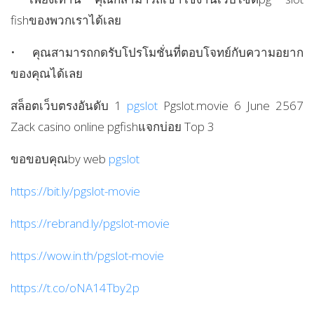
fishของพวกเราได้เลย
• คุณสามารถกดรับโปรโมชั่นที่ตอบโจทย์กับความอยาก
ของคุณได้เลย
สล็อตเว็บตรงอันดับ 1
pgslot
Pgslot.movie 6 June 2567
Zack casino online pgfishแจกบ่อย Top 3
ขอขอบคุณby web
pgslot
https://bit.ly/pgslot-movie
https://rebrand.ly/pgslot-movie
https://wow.in.th/pgslot-movie
https://t.co/oNA14Tby2p