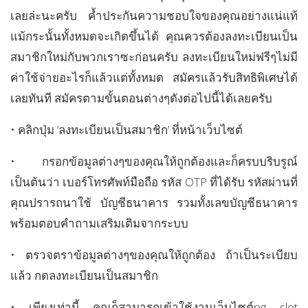
เลยล่ะนะครับ ค้ำประกันความชอบใจของคุณอย่างแน่แท้
แม้กระนั้นทั้งหมดจะเกิดขึ้นได้ คุณควรต้องลงทะเบียนเป็น
สมาชิกใหม่กับพวกเราซะก่อนครับ ลงทะเบียนใหม่ฟรีๆไม่มี
ค่าใช้จ่ายอะไรก็แล้วแต่ทั้งหมด สมัครแล้วรับสิทธิพิเศษได้
เลยทันที สมัครตามขั้นตอนต่างๆดังต่อไปนี้ได้เลยครับ
• คลิกปุ่ม ‘ลงทะเบียนเป็นสมาชิก’ ที่หน้าเว็บไซต์
• กรอกข้อมูลต่างๆของคุณให้ถูกต้องและก็ครบบริบรูณ์
เป็นต้นว่า เบอร์โทรศัพท์มือถือ รหัส OTP ที่ได้รับ รหัสผ่านที่
คุณปรารถนาใช้ บัญชีธนาคาร รวมทั้งเลขบัญชีธนาคาร
พร้อมตอบคำถามเสริมเติมจากระบบ
• ตรวจตราข้อมูลต่างๆของคุณให้ถูกต้อง ถ้าเป็นระเบียบ
แล้ว กดลงทะเบียนเป็นสมาชิก
• เพียงเท่านี้ คุณก็สามารถเข้าใช้งานเว็บไซต์pg slot