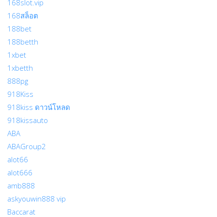
168slot.vip
168สล็อต
188bet
188betth
1xbet
1xbetth
888pg
918Kiss
918kiss ดาวน์โหลด
918kissauto
ABA
ABAGroup2
alot66
alot666
amb888
askyouwin888 vip
Baccarat