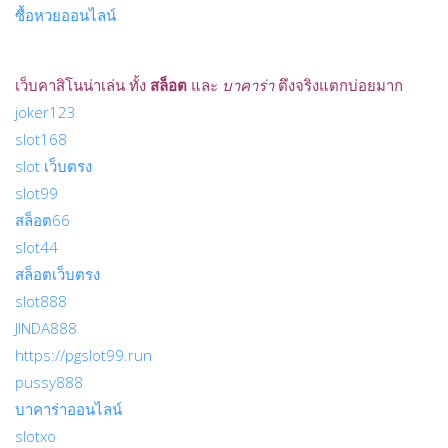
ซื้อหวยออนไลน์
เว็บคาสิโนน่าเล่น ทั้ง
สล็อต
และ
บาคาร่า
ตึงจริงแตกบ่อยมาก
joker123
slot168
slot เว็บตรง
slot99
สล็อต66
slot44
สล็อตเว็บตรง
slot888
JINDA888
https://pgslot99.run
pussy888
บาคาร่าออนไลน์
slotxo