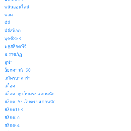
พนันออนไลน์
พอต
พีจี
พีจีสล็อต
พุซซี่888
ฟลูสล็อตพีจี
ม.ราชภัฏ
ยูฟ่า
ล็อกดาวน์168
สมัครบาคาร่า
สล็อต
สล็อต pg เว็บตรง แตกหนัก
สล็อต PG เว็บตรง แตกหนัก
สล็อต168
สล็อต55
สล็อต66