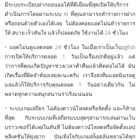
มีระบบระเบียบฝากถอนออโต้ที่ดีเยี่ยมที่สุดเปิดให้บริการ
ดำเนินการโดยผ่านระบบ AI ที่คุณสามารถทำรายการฝาก
หรือถอนด้วยตัวเองได้เลย ไม่ต้องคอยแอดไม่นทำรายการ
ให้ สบาย เร็วทันใจ แล้วก็ปลอดภัย ใช้งานได้ 24 ชั่วโมง
• แอดไม่นดูแลตลอด 24 ชั่วโมง ในเมื่อเราเป็นเว็บpgfish
การเปิดให้บริการตลอด 1 วันเป็นเรื่องปกติอยู่แล้ว แต่
ว่าการที่คุณเกิดปัญหาช่วงเวลาค่ำคืนแล้วติดต่อไม่ได้ มัน
เกิดเรื่องที่ผิดจำต้องเลยล่ะนะครับ เราจึงส่งทีมแอดมินรอดู
แลแล้วก็ให้บริการกับคุณตลอด 1 วันอย่างเดียวกัน ไม่
พลาดทุกความสนุกสนานร่าเริงแน่นอน
• ระบบเกมเสถียร ไม่ต้องดาวน์โหลดหรือจัดตั้ง และก็ท้าย
ที่สุด กับระบบเกมที่เสถียรแบบสุดๆสามารถเล่นผ่านเว็บ
บราวเซอร์ได้เลยในทันที ไม่ต้องดาวน์โหลดหรือจัดตั้งแอป
พลิเคชั่นให้ยุ่งยาก บันเทิงใจกับเกมสล็อตล้นหลามได้ทุก