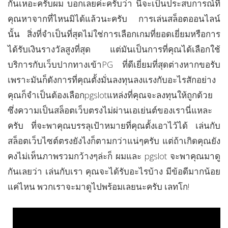
กันเหอะครับผม บอกเลยค่ะครับว่า นี่จะเป็นประสบการณ์ที่
คุณหาจากที่ไหนมิได้แล้วนะครับ การเล่นสล็อตออนไลน์
นั้น สิ่งที่จำเป็นที่สุดไม่ใช่การเลือกเกมที่ยอดเยี่ยมหรือการ
ได้รับเงินรางวัลสูงที่สุด แต่มันเป็นการที่คุณได้เลือกใช้
บริการกับเว็บปากทางเข้าPG ที่ดีเยี่ยมที่สุดต่างหากขอรับ
เพราะมันก็ดังการที่คุณตั้งมั่นลงทุนลงแรงกับอะไรสักอย่าง
คุณก็จำเป็นต้องเลือกpgslotแหล่งที่คุณจะลงทุนให้ถูกด้วย
ซึ่งความเป็นสล็อตเว็บตรงไม่ผ่านเอเย่นต์ของเรานี่แหละ
ครับ ที่จะพาคุณบรรลุเป้าหมายที่คุณตั้งเอาไว้ได้ เล่นกับ
สล็อตเว็บไซต์ตรงยังไงก็ตามกว่าแน่ๆครับ แต่ถ้าเกิดคุณยัง
คงไม่เห็นภาพรวมกว้างๆล่ะก็ ผมและ pgslot จะพาคุณมาดู
กันเลยว่า เล่นกับเรา คุณจะได้รับอะไรบ้าง มีข้อดีมากน้อย
แค่ไหน พวกเราจะมาดูไปพร้อมเลยนะครับ เลทโก!