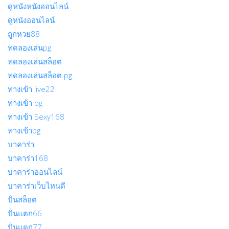
ดูหนังหนังออนไลน์
ดูหนังออนไลน์
ถูกหวย88
ทดลองเล่นpg
ทดลองเล่นสล็อต
ทดลองเล่นสล็อต pg
ทางเข้า live22
ทางเข้า pg
ทางเข้า Sexy168
ทางเข้าpg
บาคาร่า
บาคาร่า168
บาคาร่าออนไลน์
บาคาร่าเว็บไหนดี
ปั่นสล็อต
ปั่นแตก66
ปั่นแตก77