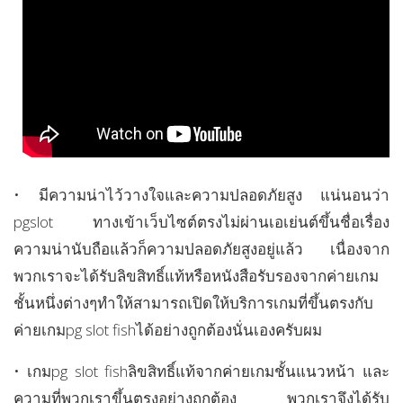
• มีความน่าไว้วางใจและความปลอดภัยสูง แน่นอนว่า
pgslot ทางเข้าเว็บไซต์ตรงไม่ผ่านเอเย่นต์ขึ้นชื่อเรื่อง
ความน่านับถือแล้วก็ความปลอดภัยสูงอยู่แล้ว เนื่องจาก
พวกเราจะได้รับลิขสิทธิ์แท้หรือหนังสือรับรองจากค่ายเกม
ชั้นหนึ่งต่างๆทำให้สามารถเปิดให้บริการเกมที่ขึ้นตรงกับ
ค่ายเกมpg slot fishได้อย่างถูกต้องนั่นเองครับผม
• เกมpg slot fishลิขสิทธิ์แท้จากค่ายเกมชั้นแนวหน้า และ
ความที่พวกเราขึ้นตรงอย่างถูกต้อง พวกเราจึงได้รับ