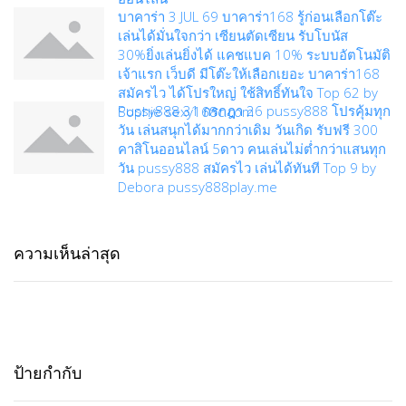
บาคาร่า 3 JUL 69 บาคาร่า168 รู้ก่อนเลือกโต๊ะ
เล่นได้มั่นใจกว่า เซียนตัดเซียน รับโบนัส
30%ยิ่งเล่นยิ่งได้ แคชแบค 10% ระบบอัตโนมัติ
เจ้าแรก เว็บดี มีโต๊ะให้เลือกเยอะ บาคาร่า168
สมัครไว ได้โปรใหญ่ ใช้สิทธิ์ทันใจ Top 62 by
Pussy888 31 กรกฎา 26 pussy888 โปรคุ้มทุก
Sophie sexy168c.com
วัน เล่นสนุกได้มากกว่าเดิม วันเกิด รับฟรี 300
คาสิโนออนไลน์ 5ดาว คนเล่นไม่ต่ำกว่าแสนทุก
วัน pussy888 สมัครไว เล่นได้ทันที Top 9 by
Debora pussy888play.me
ความเห็นล่าสุด
ป้ายกำกับ