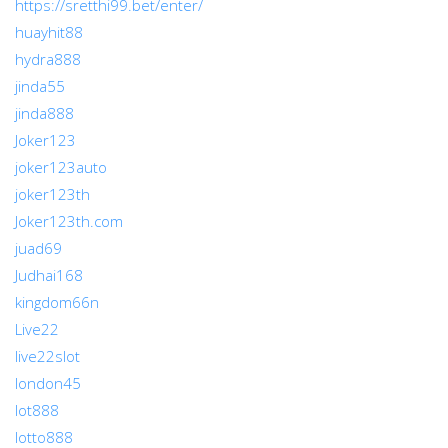
https://sretthi99.bet/enter/
huayhit88
hydra888
jinda55
jinda888
Joker123
joker123auto
joker123th
Joker123th.com
juad69
Judhai168
kingdom66n
Live22
live22slot
london45
lot888
lotto888