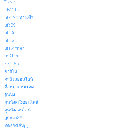
Travel
UFA11k
ufa191 ทางเข้า
ufa89
ufa9r
ufabet
ufawinner
up2bet
zeus66
คาสิโน
คาสิโนออนไลน์
ชื่อหมวดหมู่ใหม่
ดูหนัง
ดูหนังหนังออนไลน์
ดูหนังออนไลน์
ถูกหวย88
ทดลองเล่นpg