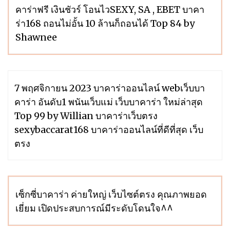
คาร่าฟรี เงินชัวร์ โอนไวSEXY, SA , EBET บาคา
ร่า168 ถอนไม่อั้น 10 ล้านก็ถอนได้ Top 84 by
Shawnee
7 พฤศจิกายน 2023 บาคาร่าออนไลน์ webเว็บบา
คาร่า อันดับ1 พนันเว็บแม่ เว็บบาคาร่า ใหม่ล่าสุด
Top 99 by Willian บาคาร่าเว็บตรง
sexybaccarat168 บาคาร่าออนไลน์ที่ดีที่สุด เว็บ
ตรง
เซ็กซี่บาคาร่า ค่ายใหญ่ เว็บไซต์ตรง คุณภาพยอด
เยี่ยม เปิดประสบการณ์มีระดับโดนใจ^^