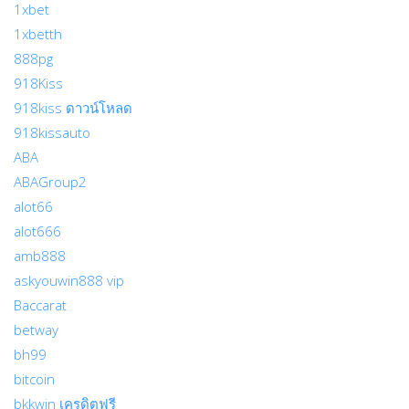
1xbet
1xbetth
888pg
918Kiss
918kiss ดาวน์โหลด
918kissauto
ABA
ABAGroup2
alot66
alot666
amb888
askyouwin888 vip
Baccarat
betway
bh99
bitcoin
bkkwin เครดิตฟรี