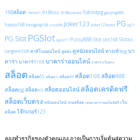
168สล็อต
fullslotpg
918Kiss
918kissauto
gaojing888
188betth
PG
Joker123
happy168
hengjing168
joker123auto
jinda888
pg77
PGSlot
PG Slot
Pussy888
Slot
Slotxo
slot168
pgslot77
บา
ดูหนังออนไลน์
ทางเข้าpg
tangtem168
คาสิโนออนไลน์
ดูหนัง
บาคาร่าออนไลน์
คาร่า
บาคาร่า168
บาคาร่าเว็บตรง
สล็อต
สล็อต168
สล็อต888
สล็อต55
สล็อต99
สล็อต66
สล็อตเครดิตฟรี
สล็อตออนไลน์
สล็อตpg
สล็อตxo
สล็อตเว็บตรง
เว็บ
หนังออนไลน์
เกมสล็อต
เล่นบาคาร่าออนไลน์ฟรี
โจ๊กเกอร์123
สล็อต
ลองทำธุรกิจของตัวคุณเอง อาจเป็นการเริ่มต้นสู่ความ