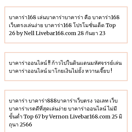
บาคาร่า168 เล่นบาคาร่าบาคาร่า คือ บาคาร่า168
เว็บตรงเล่นง่าย บาคาร่า168 โปรโมชั่นเด็ด Top
26 by Nell Livebar168.com 28 กันยา 23
บาคาร่าออนไลน์ !! ก้าวไปในดินแดนมหัศจรรย์เล่น
บาคาร่าออนไลน์ มาโกยเงินไม่ยั้ง หวานเจี๊ยบ !
บาคาร่า บาคาร่า888บาคาร่าเว็บตรง วอเลท เว็บ
บาคาร่าเรตดีที่สุดเล่นง่าย บาคาร่าออนไลน์ ไม่มี
ขั้นต่ำ Top 67 by Vernon Livebar168.com 25 มิ
ถุนา 2566