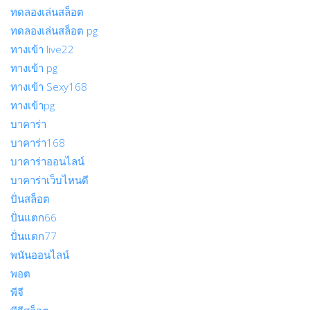
ทดลองเล่นสล็อต
ทดลองเล่นสล็อต pg
ทางเข้า live22
ทางเข้า pg
ทางเข้า Sexy168
ทางเข้าpg
บาคาร่า
บาคาร่า168
บาคาร่าออนไลน์
บาคาร่าเว็บไหนดี
ปั่นสล็อต
ปั่นแตก66
ปั่นแตก77
พนันออนไลน์
พอต
พีจี