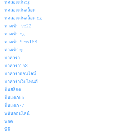
ทดลองเล่นpg
ทดลองเล่นสล็อต
ทดลองเล่นสล็อต pg
ทางเข้า live22
ทางเข้า pg
ทางเข้า Sexy168
ทางเข้าpg
บาคาร่า
บาคาร่า168
บาคาร่าออนไลน์
บาคาร่าเว็บไหนดี
ปั่นสล็อต
ปั่นแตก66
ปั่นแตก77
พนันออนไลน์
พอต
พีจี