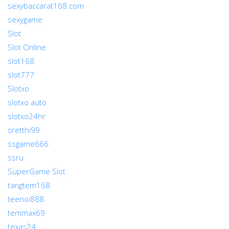
sexybaccarat168.com
sexygame
Slot
Slot Online
slot168
slot777
Slotxo
slotxo auto
slotxo24hr
sretthi99
ssgame666
ssru
SuperGame Slot
tangtem168
teenoi888
temmax69
texas24