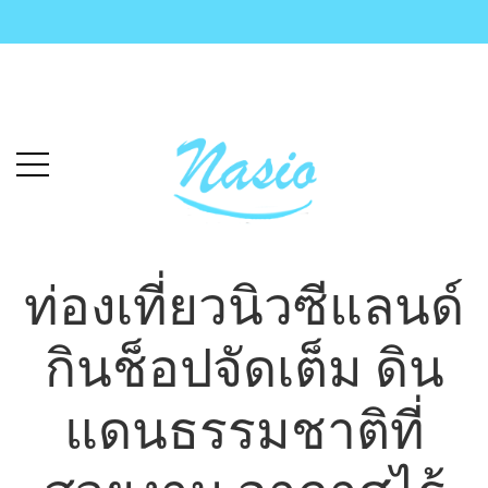
Skip
Skip
to
to
main
content
menu
ท่องเที่ยวนิวซีแลนด์
กินช็อปจัดเต็ม ดิน
แดนธรรมชาติที่