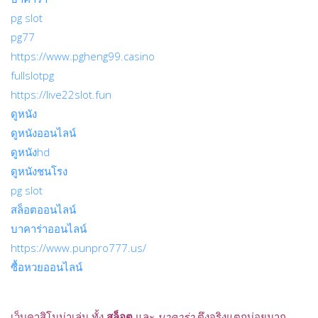
pg slot
pg77
https://www.pgheng99.casino
fullslotpg
https://live22slot.fun
ดูหนัง
ดูหนังออนไลน์
ดูหนังhd
ดูหนังชนโรง
pg slot
สล็อตออนไลน์
บาคาร่าออนไลน์
https://www.punpro777.us/
ซื้อหวยออนไลน์
เว็บคาสิโนน่าเล่น ทั้ง
สล็อต
และ
บาคาร่า
ตึงจริงแตกบ่อยมาก