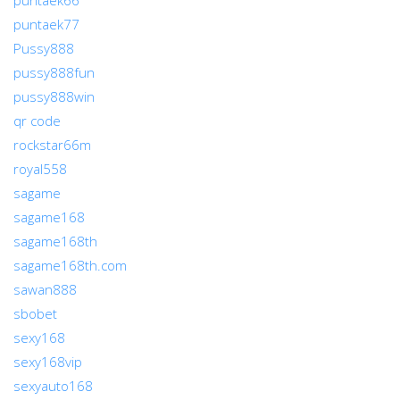
puntaek77
Pussy888
pussy888fun
pussy888win
qr code
rockstar66m
royal558
sagame
sagame168
sagame168th
sagame168th.com
sawan888
sbobet
sexy168
sexy168vip
sexyauto168