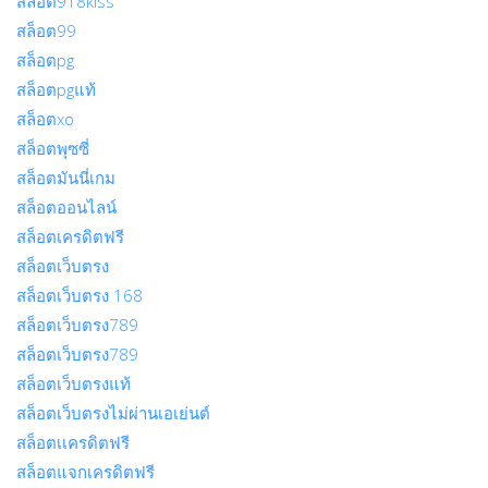
สล็อต918kiss
สล็อต99
สล็อตpg
สล็อตpgแท้
สล็อตxo
สล็อตพุซซี่
สล็อตมันนี่เกม
สล็อตออนไลน์
สล็อตเครดิตฟรี
สล็อตเว็บตรง
สล็อตเว็บตรง 168
สล็อตเว็บตรง789
สล็อตเว็บตรง789
สล็อตเว็บตรงแท้
สล็อตเว็บตรงไม่ผ่านเอเย่นต์
สล็อตเเครดิตฟรี
สล็อตแจกเครดิตฟรี