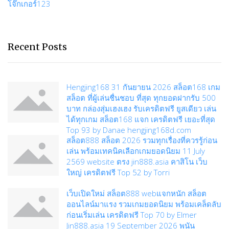
โจ๊กเกอร์123
Recent Posts
Hengjing168 31 กันยายน 2026 สล็อต168 เกม
สล็อต ที่ผู้เล่นชื่นชอบ ที่สุด ทุกยอดฝากรับ 500
บาท กล่องสุ่มเฮงเฮง รับเครดิตฟรี ยูสเดียว เล่น
ได้ทุกเกม สล็อต168 แจก เครดิตฟรี เยอะที่สุด
Top 93 by Danae hengjing168d.com
สล็อต888 สล็อต 2026 รวมทุกเรื่องที่ควรรู้ก่อน
เล่น พร้อมเทคนิคเลือกเกมยอดนิยม 11 July
2569 website ตรง jin888.asia คาสิโน เว็บ
ใหญ่ เครดิตฟรี Top 52 by Torri
เว็บเปิดใหม่ สล็อต888 webแจกหนัก สล็อต
ออนไลน์มาแรง รวมเกมยอดนิยม พร้อมเคล็ดลับ
ก่อนเริ่มเล่น เครดิตฟรี Top 70 by Elmer
Jin888.asia 19 September 2026 พนัน