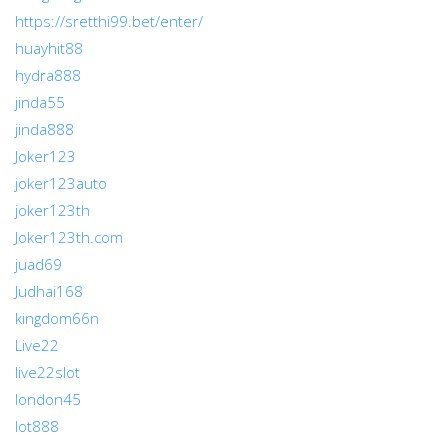
https://sretthi99.bet/enter/
huayhit88
hydra888
jinda55
jinda888
Joker123
joker123auto
joker123th
Joker123th.com
juad69
Judhai168
kingdom66n
Live22
live22slot
london45
lot888