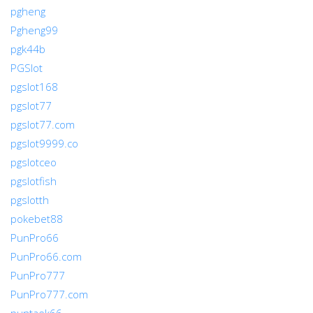
pgheng
Pgheng99
pgk44b
PGSlot
pgslot168
pgslot77
pgslot77.com
pgslot9999.co
pgslotceo
pgslotfish
pgslotth
pokebet88
PunPro66
PunPro66.com
PunPro777
PunPro777.com
puntaek66