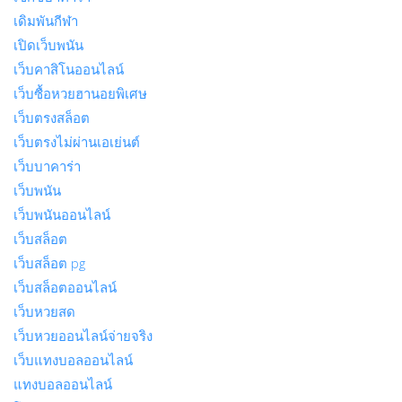
เดิมพันกีฬา
เปิดเว็บพนัน
เว็บคาสิโนออนไลน์
เว็บซื้อหวยฮานอยพิเศษ
เว็บตรงสล็อต
เว็บตรงไม่ผ่านเอเย่นต์
เว็บบาคาร่า
เว็บพนัน
เว็บพนันออนไลน์
เว็บสล็อต
เว็บสล็อต pg
เว็บสล็อตออนไลน์
เว็บหวยสด
เว็บหวยออนไลน์จ่ายจริง
เว็บแทงบอลออนไลน์
แทงบอลออนไลน์