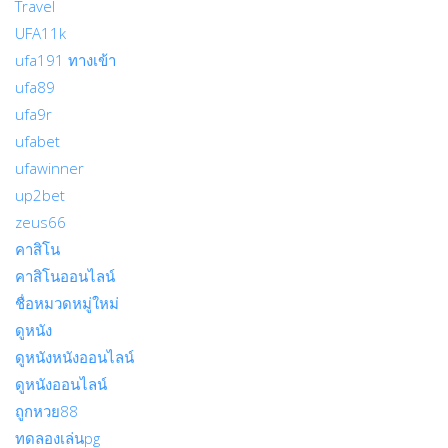
Travel
UFA11k
ufa191 ทางเข้า
ufa89
ufa9r
ufabet
ufawinner
up2bet
zeus66
คาสิโน
คาสิโนออนไลน์
ชื่อหมวดหมู่ใหม่
ดูหนัง
ดูหนังหนังออนไลน์
ดูหนังออนไลน์
ถูกหวย88
ทดลองเล่นpg