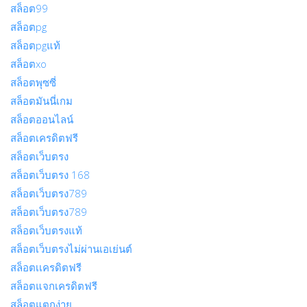
สล็อต99
สล็อตpg
สล็อตpgแท้
สล็อตxo
สล็อตพุซซี่
สล็อตมันนี่เกม
สล็อตออนไลน์
สล็อตเครดิตฟรี
สล็อตเว็บตรง
สล็อตเว็บตรง 168
สล็อตเว็บตรง789
สล็อตเว็บตรง789
สล็อตเว็บตรงแท้
สล็อตเว็บตรงไม่ผ่านเอเย่นต์
สล็อตเเครดิตฟรี
สล็อตแจกเครดิตฟรี
สล็อตแตกง่าย