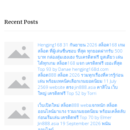
Recent Posts
Hengjing168 31 กันยายน 2026 สล็อต168 เกม
สล็อต ที่ผู้เล่นชื่นชอบ ที่สุด ทุกยอดฝากรับ 500
บาท กล่องสุ่มเฮงเฮง รับเครดิตฟรี ยูสเดียว เล่น
ได้ทุกเกม สล็อต168 แจก เครดิตฟรี เยอะที่สุด
Top 93 by Danae hengjing168d.com
สล็อต888 สล็อต 2026 รวมทุกเรื่องที่ควรรู้ก่อน
เล่น พร้อมเทคนิคเลือกเกมยอดนิยม 11 July
2569 website ตรง jin888.asia คาสิโน เว็บ
ใหญ่ เครดิตฟรี Top 52 by Torri
เว็บเปิดใหม่ สล็อต888 webแจกหนัก สล็อต
ออนไลน์มาแรง รวมเกมยอดนิยม พร้อมเคล็ดลับ
ก่อนเริ่มเล่น เครดิตฟรี Top 70 by Elmer
Jin888.asia 19 September 2026 พนัน
ออนไลน์