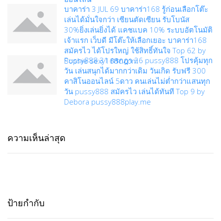
บาคาร่า 3 JUL 69 บาคาร่า168 รู้ก่อนเลือกโต๊ะ
เล่นได้มั่นใจกว่า เซียนตัดเซียน รับโบนัส
30%ยิ่งเล่นยิ่งได้ แคชแบค 10% ระบบอัตโนมัติ
เจ้าแรก เว็บดี มีโต๊ะให้เลือกเยอะ บาคาร่า168
สมัครไว ได้โปรใหญ่ ใช้สิทธิ์ทันใจ Top 62 by
Pussy888 31 กรกฎา 26 pussy888 โปรคุ้มทุก
Sophie sexy168c.com
วัน เล่นสนุกได้มากกว่าเดิม วันเกิด รับฟรี 300
คาสิโนออนไลน์ 5ดาว คนเล่นไม่ต่ำกว่าแสนทุก
วัน pussy888 สมัครไว เล่นได้ทันที Top 9 by
Debora pussy888play.me
ความเห็นล่าสุด
ป้ายกำกับ