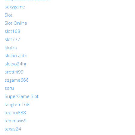
sexygame
Slot
Slot Online
slot168
slot777
Slotxo
slotxo auto
slotxo24hr
sretthi99
ssgame666
ssru
SuperGame Slot
tangtem168
teenoi888
temmax69
texas24