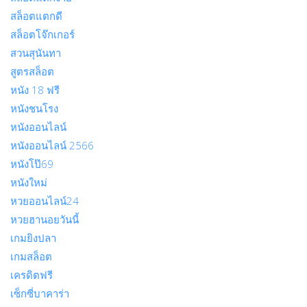
สล็อตแตกดี
สล็อตโจ๊กเกอร์
สวนสุนันทา
สูตรสล็อต
หนัง 18 ฟรี
หนังชนโรง
หนังออนไลน์
หนังออนไลน์ 2566
หนังโป๊69
หนังใหม่
หวยออนไลน์24
หวยฮานอยวันนี้
เกมยิงปลา
เกมสล็อต
เครดิตฟรี
เซ็กซี่บาคาร่า