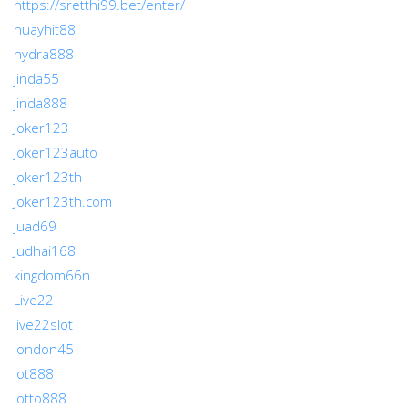
https://sretthi99.bet/enter/
huayhit88
hydra888
jinda55
jinda888
Joker123
joker123auto
joker123th
Joker123th.com
juad69
Judhai168
kingdom66n
Live22
live22slot
london45
lot888
lotto888