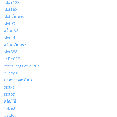
joker123
slot168
slot เว็บตรง
slot99
สล็อต66
slot44
สล็อตเว็บตรง
slot888
JINDA888
https://pgslot99.run
pussy888
บาคาร่าออนไลน์
slotxo
slotpg
คลิปโป๊
1xbetth
pg slot