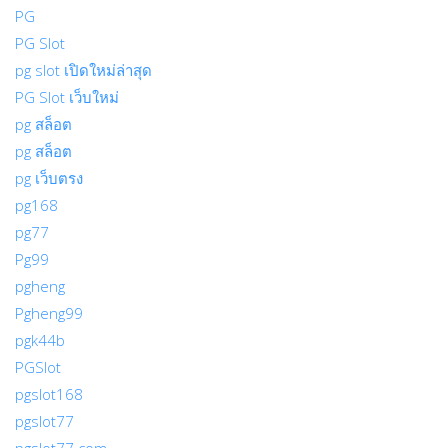
PG
PG Slot
pg slot เปิดใหม่ล่าสุด
PG Slot เว็บใหม่
pg สล็อต
pg สล็อต
pg เว็บตรง
pg168
pg77
Pg99
pgheng
Pgheng99
pgk44b
PGSlot
pgslot168
pgslot77
pgslot77.com