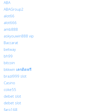
ABA
ABAGroup2
alot66
alot666
amb888
askyouwin888 vip
Baccarat
betway
bh99
bitcoin
bkkwin เครดิตฟรี
brazil999 slot
Casino
coke55
debet slot
debet slot
faro168