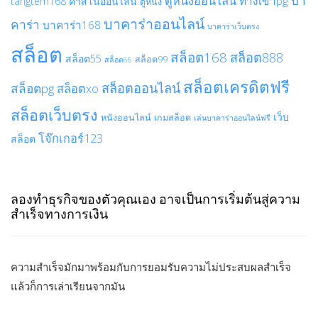
บา
ดูหนังออนไลน์
ทางเข้าpg
tangtem168
คาสิโนออนไลน์
ดูหนัง
บาคาร่าออนไลน์
คาร่า
บาคาร่า168
บาคาร่าเว็บตรง
สล็อต
สล็อต168
สล็อต888
สล็อต55
สล็อต99
สล็อต66
สล็อตเครดิตฟรี
สล็อตออนไลน์
สล็อตpg
สล็อตxo
สล็อตเว็บตรง
เว็บ
หนังออนไลน์
เกมสล็อต
เล่นบาคาร่าออนไลน์ฟรี
โจ๊กเกอร์123
สล็อต
ลองทำธุรกิจของตัวคุณเอง อาจเป็นการเริ่มต้นสู่ความ
สำเร็จทางการเงิน
ความสำเร็จมักมาพร้อมกับการยอมรับความไม่ประสบผลสำเร็จ
แล้วก็การเล่าเรียนจากมัน