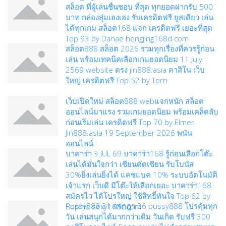
สล็อต ที่ผู้เล่นชื่นชอบ ที่สุด ทุกยอดฝากรับ 500
บาท กล่องสุ่มเฮงเฮง รับเครดิตฟรี ยูสเดียว เล่น
ได้ทุกเกม สล็อต168 แจก เครดิตฟรี เยอะที่สุด
Top 93 by Danae hengjing168d.com
สล็อต888 สล็อต 2026 รวมทุกเรื่องที่ควรรู้ก่อน
เล่น พร้อมเทคนิคเลือกเกมยอดนิยม 11 July
2569 website ตรง jin888.asia คาสิโน เว็บ
ใหญ่ เครดิตฟรี Top 52 by Torri
เว็บเปิดใหม่ สล็อต888 webแจกหนัก สล็อต
ออนไลน์มาแรง รวมเกมยอดนิยม พร้อมเคล็ดลับ
ก่อนเริ่มเล่น เครดิตฟรี Top 70 by Elmer
Jin888.asia 19 September 2026 พนัน
ออนไลน์
บาคาร่า 3 JUL 69 บาคาร่า168 รู้ก่อนเลือกโต๊ะ
เล่นได้มั่นใจกว่า เซียนตัดเซียน รับโบนัส
30%ยิ่งเล่นยิ่งได้ แคชแบค 10% ระบบอัตโนมัติ
เจ้าแรก เว็บดี มีโต๊ะให้เลือกเยอะ บาคาร่า168
สมัครไว ได้โปรใหญ่ ใช้สิทธิ์ทันใจ Top 62 by
Pussy888 31 กรกฎา 26 pussy888 โปรคุ้มทุก
Sophie sexy168c.com
วัน เล่นสนุกได้มากกว่าเดิม วันเกิด รับฟรี 300