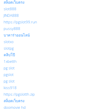
สล็อตเว็บตรง
slot888
JINDA888
https://pgslot99.run
pussy888
บาคาร่าออนไลน์
slotxo
slotpg
คลิปโป๊
1xbetth
pg slot
pgslot
pg slot
kiss918
https://pgslotth.zip
สล็อตเว็บตรง
doomovie hd