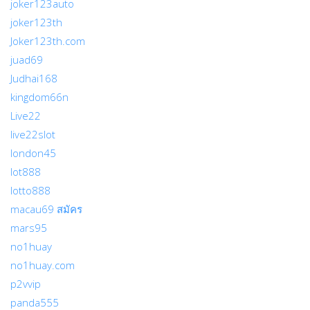
joker123auto
joker123th
Joker123th.com
juad69
Judhai168
kingdom66n
Live22
live22slot
london45
lot888
lotto888
macau69 สมัคร
mars95
no1huay
no1huay.com
p2vvip
panda555