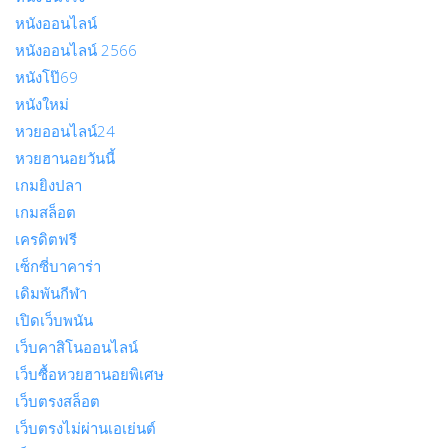
หนังออนไลน์
หนังออนไลน์ 2566
หนังโป๊69
หนังใหม่
หวยออนไลน์24
หวยฮานอยวันนี้
เกมยิงปลา
เกมสล็อต
เครดิตฟรี
เซ็กซี่บาคาร่า
เดิมพันกีฬา
เปิดเว็บพนัน
เว็บคาสิโนออนไลน์
เว็บซื้อหวยฮานอยพิเศษ
เว็บตรงสล็อต
เว็บตรงไม่ผ่านเอเย่นต์