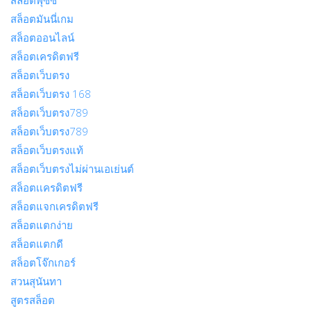
สล็อตมันนี่เกม
สล็อตออนไลน์
สล็อตเครดิตฟรี
สล็อตเว็บตรง
สล็อตเว็บตรง 168
สล็อตเว็บตรง789
สล็อตเว็บตรง789
สล็อตเว็บตรงแท้
สล็อตเว็บตรงไม่ผ่านเอเย่นต์
สล็อตเเครดิตฟรี
สล็อตแจกเครดิตฟรี
สล็อตแตกง่าย
สล็อตแตกดี
สล็อตโจ๊กเกอร์
สวนสุนันทา
สูตรสล็อต