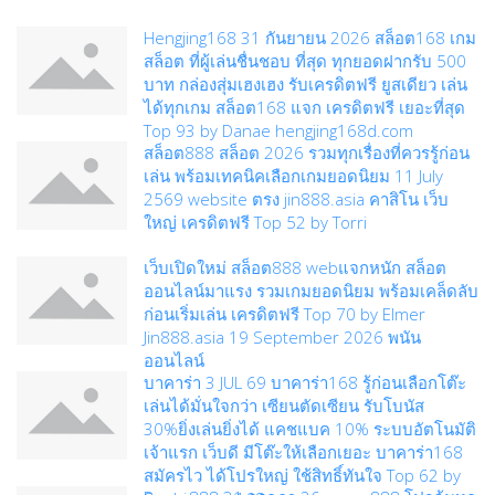
Hengjing168 31 กันยายน 2026 สล็อต168 เกม
สล็อต ที่ผู้เล่นชื่นชอบ ที่สุด ทุกยอดฝากรับ 500
บาท กล่องสุ่มเฮงเฮง รับเครดิตฟรี ยูสเดียว เล่น
ได้ทุกเกม สล็อต168 แจก เครดิตฟรี เยอะที่สุด
Top 93 by Danae hengjing168d.com
สล็อต888 สล็อต 2026 รวมทุกเรื่องที่ควรรู้ก่อน
เล่น พร้อมเทคนิคเลือกเกมยอดนิยม 11 July
2569 website ตรง jin888.asia คาสิโน เว็บ
ใหญ่ เครดิตฟรี Top 52 by Torri
เว็บเปิดใหม่ สล็อต888 webแจกหนัก สล็อต
ออนไลน์มาแรง รวมเกมยอดนิยม พร้อมเคล็ดลับ
ก่อนเริ่มเล่น เครดิตฟรี Top 70 by Elmer
Jin888.asia 19 September 2026 พนัน
ออนไลน์
บาคาร่า 3 JUL 69 บาคาร่า168 รู้ก่อนเลือกโต๊ะ
เล่นได้มั่นใจกว่า เซียนตัดเซียน รับโบนัส
30%ยิ่งเล่นยิ่งได้ แคชแบค 10% ระบบอัตโนมัติ
เจ้าแรก เว็บดี มีโต๊ะให้เลือกเยอะ บาคาร่า168
สมัครไว ได้โปรใหญ่ ใช้สิทธิ์ทันใจ Top 62 by