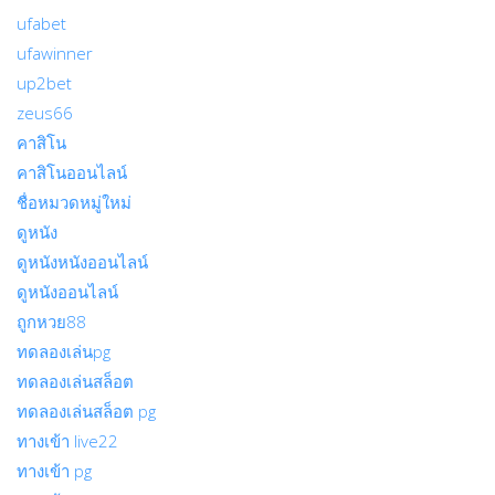
ufabet
ufawinner
up2bet
zeus66
คาสิโน
คาสิโนออนไลน์
ชื่อหมวดหมู่ใหม่
ดูหนัง
ดูหนังหนังออนไลน์
ดูหนังออนไลน์
ถูกหวย88
ทดลองเล่นpg
ทดลองเล่นสล็อต
ทดลองเล่นสล็อต pg
ทางเข้า live22
ทางเข้า pg