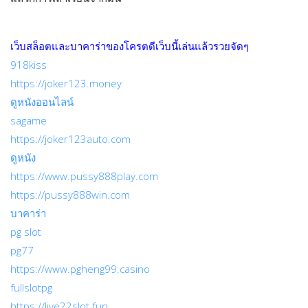
เว็บสล็อตและบาคาร่าของโครตดีเว็บนี้เล่นแล้วรวยจัดๆ
918kiss
https://joker123.money
ดูหนังออนไลน์
sagame
https://joker123auto.com
ดูหนัง
https://www.pussy888play.com
https://pussy888win.com
บาคาร่า
pg slot
pg77
https://www.pgheng99.casino
fullslotpg
https://live22slot.fun