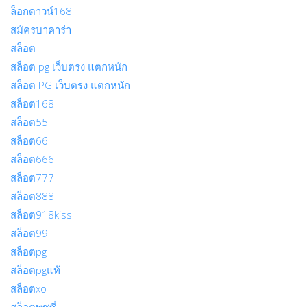
ล็อกดาวน์168
สมัครบาคาร่า
สล็อต
สล็อต pg เว็บตรง แตกหนัก
สล็อต PG เว็บตรง แตกหนัก
สล็อต168
สล็อต55
สล็อต66
สล็อต666
สล็อต777
สล็อต888
สล็อต918kiss
สล็อต99
สล็อตpg
สล็อตpgแท้
สล็อตxo
สล็อตพุซซี่