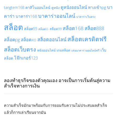
บา
ดูหนังออนไลน์
ทางเข้าpg
tangtem168
คาสิโนออนไลน์
ดูหนัง
บาคาร่าออนไลน์
คาร่า
บาคาร่า168
บาคาร่าเว็บตรง
สล็อต
สล็อต168
สล็อต888
สล็อต55
สล็อต99
สล็อต66
สล็อตเครดิตฟรี
สล็อตออนไลน์
สล็อตpg
สล็อตxo
สล็อตเว็บตรง
เว็บ
หนังออนไลน์
เกมสล็อต
เล่นบาคาร่าออนไลน์ฟรี
โจ๊กเกอร์123
สล็อต
ลองทำธุรกิจของตัวคุณเอง อาจเป็นการเริ่มต้นสู่ความ
สำเร็จทางการเงิน
ความสำเร็จมักมาพร้อมกับการยอมรับความไม่ประสบผลสำเร็จ
แล้วก็การเล่าเรียนจากมัน