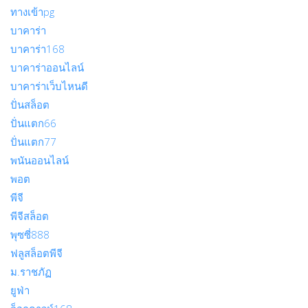
ทางเข้าpg
บาคาร่า
บาคาร่า168
บาคาร่าออนไลน์
บาคาร่าเว็บไหนดี
ปั่นสล็อต
ปั่นแตก66
ปั่นแตก77
พนันออนไลน์
พอต
พีจี
พีจีสล็อต
พุซซี่888
ฟลูสล็อตพีจี
ม.ราชภัฏ
ยูฟ่า