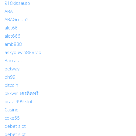
918kissauto
ABA
ABAGroup2
alot66
alot666
amb888
askyouwin888 vip
Baccarat
betway
bh99
bitcoin
bkkwin เครดิตฟรี
brazil999 slot
Casino
coke55
debet slot
debet slot