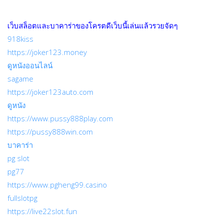
เว็บสล็อตและบาคาร่าของโครตดีเว็บนี้เล่นแล้วรวยจัดๆ
918kiss
https://joker123.money
ดูหนังออนไลน์
sagame
https://joker123auto.com
ดูหนัง
https://www.pussy888play.com
https://pussy888win.com
บาคาร่า
pg slot
pg77
https://www.pgheng99.casino
fullslotpg
https://live22slot.fun