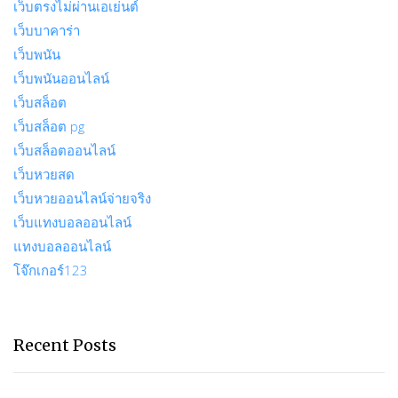
เว็บตรงไม่ผ่านเอเย่นต์
เว็บบาคาร่า
เว็บพนัน
เว็บพนันออนไลน์
เว็บสล็อต
เว็บสล็อต pg
เว็บสล็อตออนไลน์
เว็บหวยสด
เว็บหวยออนไลน์จ่ายจริง
เว็บแทงบอลออนไลน์
แทงบอลออนไลน์
โจ๊กเกอร์123
Recent Posts