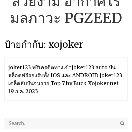
สวยงาม อากาศไร้
มลภาวะ PGZEED
ป้ายกำกับ:
xojoker
joker123 ฟรีเครดิตทางเข้าjoker123 auto ปั่น
สล็อตฟรีรองรับทั้ง IOS และ ANDROID joker123
เคล็ดลับปั่นจนรวย Top 7 by Buck Xojoker.net
19 ก.ค. 2023