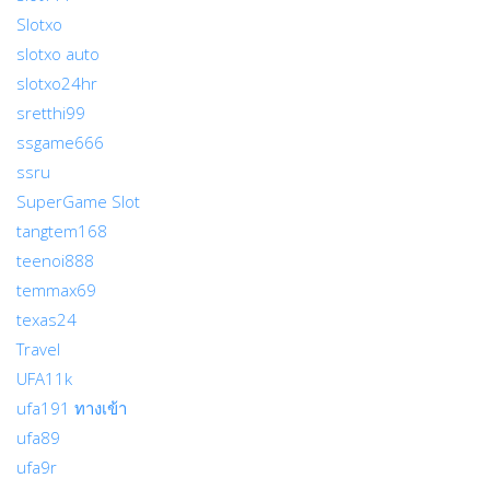
Slotxo
slotxo auto
slotxo24hr
sretthi99
ssgame666
ssru
SuperGame Slot
tangtem168
teenoi888
temmax69
texas24
Travel
UFA11k
ufa191 ทางเข้า
ufa89
ufa9r