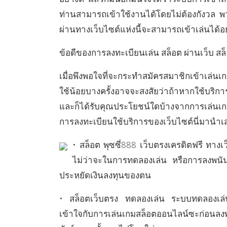
ท่านสามารถเข้าใช้งานได้โดยไม่ต้องกังวล พวกเ
ผ่านทางเว็บไซต์แห่งนี้จะสามารถเข้าเล่นได้อ
ข้อดีของการลงทะเบียนเล่น สล็อต ผ่านเว็บ สล
เมื่อพึงพอใจที่จะกระทำสมัครสมาชิกเข้าเล่นเก
ใช้น้อยบางครั้งอาจจะสงสัยว่าถ้าหากใช้บริการ
และก็ได้รับคุณประโยชน์ใดบ้างจากการเล่นเ
การลงทะเบียนใช้บริการของเว็บไซต์นี่มานำ
• สล็อต พุซซี่888 เว็บตรงเครดิตฟรี ทางเ
ไม่ว่าจะในการทดลองเล่น หรือการลงพนันจร
ประหยัดเงินลงทุนของตน
• สล็อตเว็บตรง ทดลองเล่น ระบบทดลองเล่น
เข้าใจกับการเล่นเกมสล็อตออนไลน์ซะก่อนลงพน