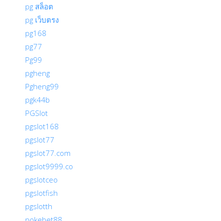
pg สล็อต
pg เว็บตรง
pg168
pg77
Pg99
pgheng
Pgheng99
pgk44b
PGSlot
pgslot168
pgslot77
pgslot77.com
pgslot9999.co
pgslotceo
pgslotfish
pgslotth
pokebet88