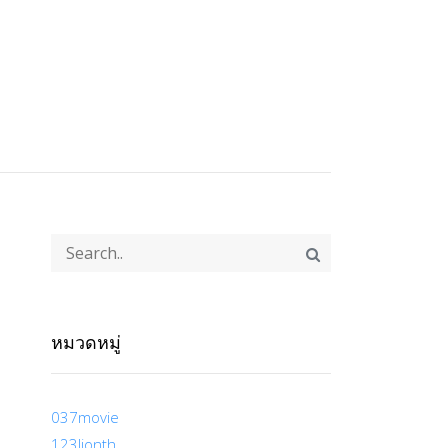
หมวดหมู่
037movie
123lionth