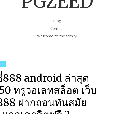
PGZEED
Blog
Contact
Welcome to the family!
อต
ซซี่888 android ล่าสุด
ี50 ทรูวอเลทสล็อต เว็บ
่888 ฝากถอนทันสมัย