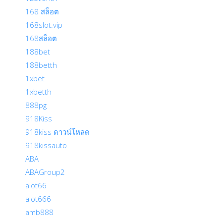
168 สล็อต
168slot.vip
168สล็อต
188bet
188betth
1xbet
1xbetth
888pg
918Kiss
918kiss ดาวน์โหลด
918kissauto
ABA
ABAGroup2
alot66
alot666
amb888