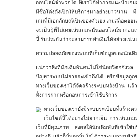
ออนไลน์จำพวกใด ที่เราได้ทำการแนะนำเกมสล
มีชื่อโด่งดังเปิดให้บริการมาอย่างยาวนาน มีค
เกมที่มีเอกลักษณ์เป็นของตัวเอง เกมสล็อตออนไล
จะเป็นผู้ที่ไม่เคยเล่นเกมพนันออนไลน์มาก่อ
นี้ รับประกันว่าจะสามารถทำเงินได้อย่างแน่
ความปลอดภัยของระบบที่เก็บข้อมูลของนักเดิมพ
แน่ๆว่าสิ่งที่นักเดิมพันคนไม่ใช่น้อยวิตกก
ปัญหาระบบไม่อาจจะเข้าถึงได้ หรือข้อมูลถูกขา
ทางเว็บของเราได้จัดสร้างระบบหลังบ้าน แล้วก็
ทั้งการฝากหรือถอนการเข้าใช้บริการ
ทางเว็บของเรายังมีระบบระเบียบที่สร้า
เว็บไซต์นี้ได้อย่างไม่ยากเย็น การเล่นเ
เว็บที่มีคุณภาพ ส่งผลให้นักเดิมพันที่เข้า
อย่างดี แล้วก็มั่นอกมั่นใจได้ว่าระบบการเข้าถ