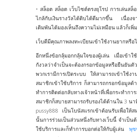
• สล็อต สล็อต เว็บไซต์ตรงยุโรป การเล่นสล็อ
ไกล้กับเงินรางวัลได้ดิบได้ดีมากขึ้น เนื
เดิมพันได้มองเห็นถึงความไม่เหมือน แล้วก็เพิ่
เว็บดีมีคุณภาพลงทะเบียนเข้าใช้งานยากหรือไ
อีกหนึ่งข้อกลุ้มอกกลุ้มใจของผู้เล่น เมื่อเข้
กังวลว่าจำเป็นจะต้องกรอกข้อมูลหรือยืนยัน
พวกเรามีการเปิดระบบ ให้สามารถเข้าใช้งานไ
สมาชิกเข้าใช้บริการ ก็สามารถกรอกข้อมูลด้า
ทำการติดต่อกลับทางเจ้าหน้าที่เพื่อกระท
สมาชิกก็สบายสามารถรับรองได้ด้านใน 3 นาที อี
pussy888 เป็นโบนัสแรกเข้าต้อนรับเพื่อให้
นั้นการร่วมเป็นส่วนหนึ่งกับทางเว็บนี้ จำเป็น
ใช้บริการและก็ทำการบอกต่อให้กับผู้เล่น
พุซ