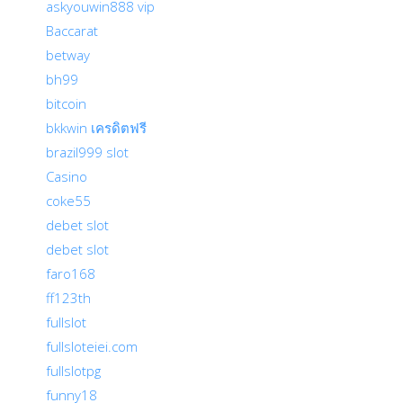
askyouwin888 vip
Baccarat
betway
bh99
bitcoin
bkkwin เครดิตฟรี
brazil999 slot
Casino
coke55
debet slot
debet slot
faro168
ff123th
fullslot
fullsloteiei.com
fullslotpg
funny18