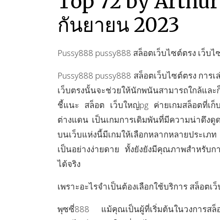
Top 72 by Arthur
กันยายน 2023
Pussy888 pussy888 สล็อตเว็บไซต์ตรง เว็บ
Pussy888 pussy888 สล็อตเว็บไซต์ตรง การเล
เว็บตรงนั้นจะช่วยให้นักพนันสามารถใกล้และก
ชี้แนะ สล็อต เว็บใหญ่pg ค่ายเกมสล็อตที่เ
ต่างแดน เป็นเกมการเดิมพันที่มีความน่าดึงด
บนเว็บแห่งนี้มีเกมให้เลือกหลากหลายประเภท
เป็นอย่างง่ายดาย ทั้งยังยังมีคุณภาพสำหรับ
ได้จริง
เพราะอะไรจำเป็นต้องเลือกใช้บริการ สล็อตเว็
พุซซี่888 แม้คุณเป็นผู้ที่เริ่มต้นในวงการส