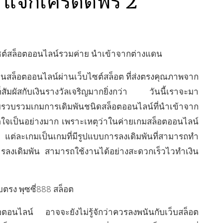
 แจกเครดิตฟรี 2
ไซต์สล็อตออนไลน์รวมค่าย นำเข้าจากต่างแดน
่นสล็อตออนไลน์ผ่านเว็บไซต์สล็อต ที่ส่งตรงคุณภาพจาก
็สัมผัสกับเงินรางวัลเจริญมากยิ่งกว่า วันนี้เราจะมา
ก็บรวบรวมเกมการเดิมพันชนิดสล็อตออนไลน์ที่นำเข้าจาก
ูดใจเป็นอย่างมาก เพราะเหตุว่าในค่ายเกมสล็อตออนไลน์
 แต่ละเกมเป็นเกมที่มีรูปแบบการลงเดิมพันที่สามารถทำ
การลงเดิมพัน สามารถใช้งานได้อย่างสะดวกเร็วไวทำเงิน
บตรง พุซซี่888 สล็อต
ล็อตอนไลน์ อาจจะยังไม่รู้จักว่าควรลงพนันกับเว็บสล็อต