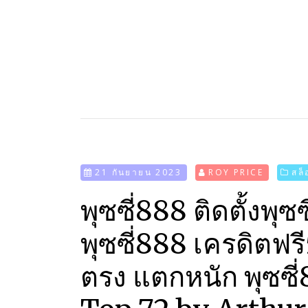
21 กันยายน 2023
ROY PRICE
สล็
พุซซี่888 ติดตั้งพุ
พุซซี่888 เครดิตฟร
ตรง แตกหนัก พุซซี