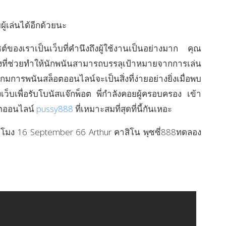
ผู้เล่นได้อีกด้วยนะ
ต์ของเราเป็นเว็บที่คำนึงถึงผู้ใช้งานเป็นอย่างมาก คุณ
สิ่งที่ช่วยทำให้นักพนันสามารถบรรลุเป้าหมายจากการเล่น
กมการพนันสล็อตออนไลน์จะเป็นสิ่งที่ง่ายอย่างยิ่งเมื่อพบ
ว็บเพื่อรับโบนัสแจ๊กพ็อต พี่กำลังคอยผู้ครอบครอง เข้า
อตออนไลน์
pussy888
ที่เหมาะสมที่สุดที่นี้กันเหอะ
วโมง 16 September 66 Arthur คาสิโน พุซซี่888ทดลอง