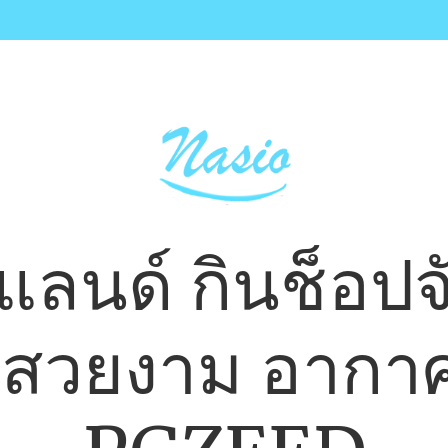
ซีแลนด์ กินช็อป
ี่สวยงาม อากา