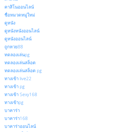
คาสิโนออนไลน์
ชื่อหมวดหมู่ใหม่
ดูหนัง
ดูหนังหนังออนไลน์
ดูหนังออนไลน์
ถูกหวย88
ทดลองเล่นpg
ทดลองเล่นสล็อต
ทดลองเล่นสล็อต pg
ทางเข้า live22
ทางเข้า pg
ทางเข้า Sexy168
ทางเข้าpg
บาคาร่า
บาคาร่า168
บาคาร่าออนไลน์