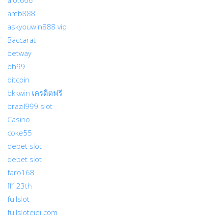
amb888
askyouwin888 vip
Baccarat
betway
bh99
bitcoin
bkkwin เครดิตฟรี
brazil999 slot
Casino
coke55
debet slot
debet slot
faro168
ff123th
fullslot
fullsloteiei.com