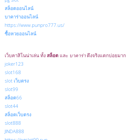
สล็อตออนไลน์
บาคาร่าออนไลน์
https://www.punpro777.us/
ซื้อหวยออนไลน์
เว็บคาสิโนน่าเล่น ทั้ง
สล็อต
และ
บาคาร่า
ตึงจริงแตกบ่อยมาก
joker123
slot168
slot เว็บตรง
slot99
สล็อต66
slot44
สล็อตเว็บตรง
slot888
JINDA888
https://pgslot99.run