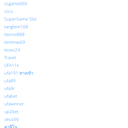
ssgame666
ssru
SuperGame Slot
tangtem168
teenoi888
temmax69
texas24
Travel
UFA11k
ufa191 ทางเข้า
ufa89
ufa9r
ufabet
ufawinner
up2bet
zeus66
คาสิโน