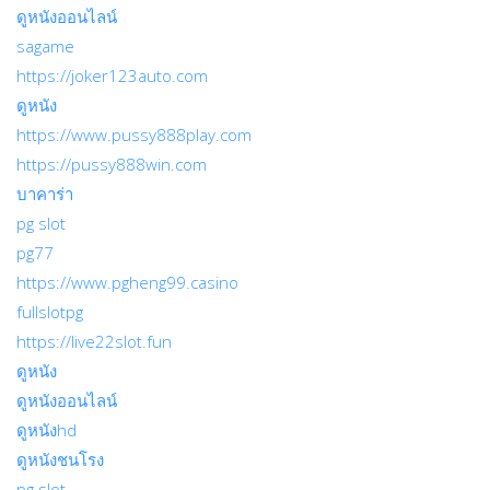
ดูหนังออนไลน์
sagame
https://joker123auto.com
ดูหนัง
https://www.pussy888play.com
https://pussy888win.com
บาคาร่า
pg slot
pg77
https://www.pgheng99.casino
fullslotpg
https://live22slot.fun
ดูหนัง
ดูหนังออนไลน์
ดูหนังhd
ดูหนังชนโรง
pg slot