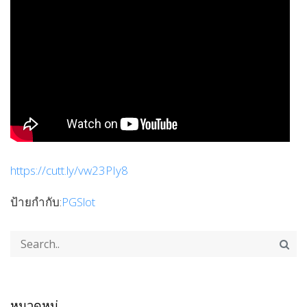
https://cutt.ly/vw23PIy8
ป้ายกำกับ:
PGSlot
หมวดหมู่