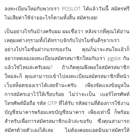
ลงทะเบียนใหม่กับพวกเรา PGSLOT ได้แล้ววันนี้ สมัครฟรี
ไม่เสียค่าใช้จ่ายอะไรก็ตามทั้งสิ้น สมัครเลย!
เป็นอย่างไรกันบ้างครับผม ผมเชื่อว่า หลังจากที่คุณได้อ่าน
เหตุผลต่างๆรวมทั้งได้ทราบจักกับโปรโมชั่นดีๆจากเรา
อย่างโปรโมชั่นฝากแรกของวัน คุณก็น่าจะสนใจแล้วก็
อยากทดลองลงทะเบียนสมัครสมาชิกใหม่กับเรา pgslot กัน
แล้วใช่ไหมล่ะครับผม? ถ้าเกิดคุณพึงพอใจสมัครสมาชิก
ใหม่ล่ะก็ คุณสามารถเข้าไปลงทะเบียนสมัครสมาชิกที่หน้า
เว็บสล็อตของเราได้เลยจ๊านะครับ เพียงจัดแจงข้อมูลใน
การสมัครเอาไว้ให้เรียบร้อย ไม่ว่าจะเป็น เบอร์โทรศัพท์
โทรศัพท์มือถือ รหัส OTP ที่ได้รับ รหัสผ่านที่ต้องการใช้งาน
บัญชีธนาคารพร้อมเลขบัญชีธนาคาร เพียงเท่านี้ ก็พร้อม
สำหรับเพื่อการสมัครสมาชิกแล้วล่ะขอรับ ซึ่งคุณสามารถ
สมัครด้วยตัวเองได้เลย ไม่ต้องคอยแอดมินมาสมัครให้