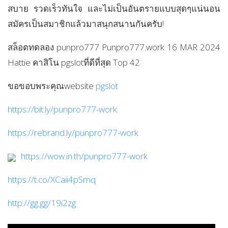
สบาย รวดเร็วทันใจ และไม่เป็นอันตรายแบบสุดๆแน่นอน
สมัครเป็นสมาชิกแล้วมาสนุกสนานกันครับ!
สล็อตทดลอง punpro777 Punpro777.work 16 MAR 2024
Hattie คาสิโน pgslotที่ดีที่สุด Top 42
ขอขอบพระคุณwebsite
pgslot
https://bit.ly/punpro777-work
https://rebrand.ly/punpro777-work
https://wow.in.th/punpro777-work
https://t.co/XCaii4pSmq
http://gg.gg/19i2zg