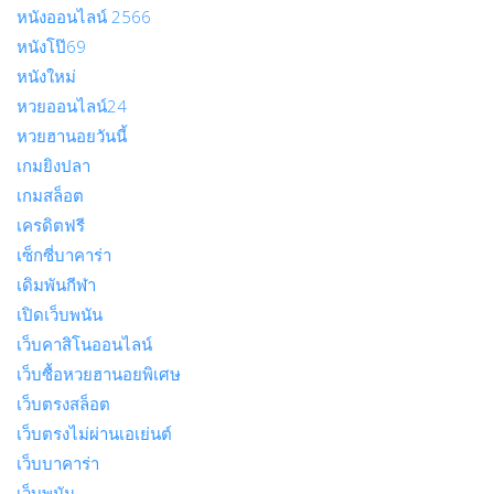
หนังออนไลน์ 2566
หนังโป๊69
หนังใหม่
หวยออนไลน์24
หวยฮานอยวันนี้
เกมยิงปลา
เกมสล็อต
เครดิตฟรี
เซ็กซี่บาคาร่า
เดิมพันกีฬา
เปิดเว็บพนัน
เว็บคาสิโนออนไลน์
เว็บซื้อหวยฮานอยพิเศษ
เว็บตรงสล็อต
เว็บตรงไม่ผ่านเอเย่นต์
เว็บบาคาร่า
เว็บพนัน