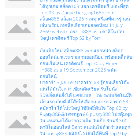
ได้ทุกเกม สล็อต168 แจก เครดิตฟรี เยอะที่สุด
Top 93 by Danae hengjing168d.com
สล็อต888 สล็อต 2026 รวมทุกเรื่องที่ควรรู้ก่อน
เล่น พร้อมเทคนิคเลือกเกมยอดนิยม 11 July
2569 website ตรง jin888.asia คาสิโน เว็บ
ใหญ่ เครดิตฟรี Top 52 by Torri
เว็บเปิดใหม่ สล็อต888 webแจกหนัก สล็อต
ออนไลน์มาแรง รวมเกมยอดนิยม พร้อมเคล็ดลับ
ก่อนเริ่มเล่น เครดิตฟรี Top 70 by Elmer
Jin888.asia 19 September 2026 พนัน
ออนไลน์
บาคาร่า 3 JUL 69 บาคาร่า168 รู้ก่อนเลือกโต๊ะ
เล่นได้มั่นใจกว่า เซียนตัดเซียน รับโบนัส
30%ยิ่งเล่นยิ่งได้ แคชแบค 10% ระบบอัตโนมัติ
เจ้าแรก เว็บดี มีโต๊ะให้เลือกเยอะ บาคาร่า168
สมัครไว ได้โปรใหญ่ ใช้สิทธิ์ทันใจ Top 62 by
Pussy888 31 กรกฎา 26 pussy888 โปรคุ้มทุก
Sophie sexy168c.com
วัน เล่นสนุกได้มากกว่าเดิม วันเกิด รับฟรี 300
คาสิโนออนไลน์ 5ดาว คนเล่นไม่ต่ำกว่าแสนทุก
วัน pussy888 สมัครไว เล่นได้ทันที Top 9 by