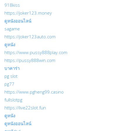
918kiss
https://joker123.money
ดูหนังออนไลน์
sagame
https://joker123auto.com
ดูหนัง
https://www.pussy888play.com
https://pussy888win.com
บาคาร่า
pg slot
pg77
https://www.pgheng99.casino
fullslotpg
https://live22slot.fun
ดูหนัง
ดูหนังออนไลน์