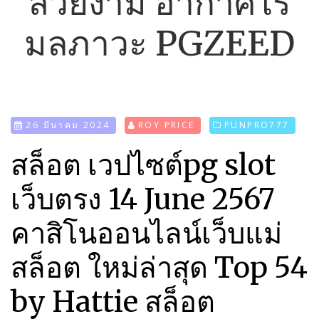
สวยงาม อากาศไร้
มลภาวะ PGZEED
26 มีนาคม 2024
ROY PRICE
PUNPRO777
สล็อต เวปไซต์pg slot
เว็บตรง 14 June 2567
คาสิโนออนไลน์เว็บแม่
สล็อต ใหม่ล่าสุด Top 54
by Hattie สล็อต