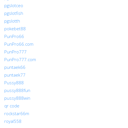
pgslotceo
pgslotfish
pgslotth
pokebet88
PunPro66
PunPro66.com
PunPro777
PunPro777.com
puntaek66
puntaek77
Pussy888
pussy888fun
pussy888win
qr code
rockstar66m
royal558