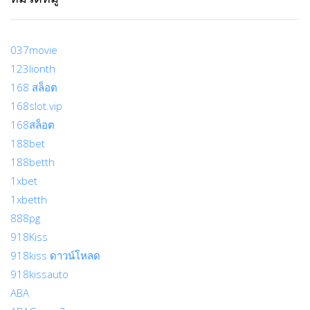
037movie
123lionth
168 สล็อต
168slot.vip
168สล็อต
188bet
188betth
1xbet
1xbetth
888pg
918Kiss
918kiss ดาวน์โหลด
918kissauto
ABA