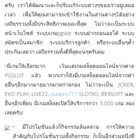
ครับ เราได้พัฒนาและก็ปรับแก้ระบบต่างๆของเราอยู่เสมอ
เวลา เพื่อให้คุณสามารถเข้าใช้งานในส่วนต่างๆได้อย่าง
เสถียรรวมทั้งมีประสิทธิภาพเยอะที่สุด ไม่ว่าจะเป็นระบบ
หน้าเว็บไซต์ ระบบเกมpgslot ระบบฝากถอนออโต้ ระบบ
สมัครเป็นสมาชิก ระบบบริการลูกค้า หรือระบบอื่นๆค้ำ
ประกันเลยว่า เสถียรรวมทั้งดีที่สุดแน่ๆครับผม
•มีเกมให้เลือกมาก เว้นแต่เกมสล็อตออนไลน์จากค่าย
PGSLOT แล้ว พวกเราก็ยังมีเกมสล็อตออนไลน์จากค่า
ยอื่นๆอีกมากมายมากมายก่ายกอง ไม่ว่าจะเป็น JOKER,
EVO PLAY, LIVE22,
punpro777
SLOTXO, BERSOFT และ
อื่นๆอีกเพียบ มีเกมสล็อตเปิดให้บริการกว่า 3,000 เกม ลอง
เลยครับ!
• มีโปรโมชั่นแล้วก็กิจกรรมล้นหลาม การให้ความ
สำคัญกับโปรโมชั่นรวมทั้งกิจกรรม ก็เป็นอีกส่วนหนึ่งที่