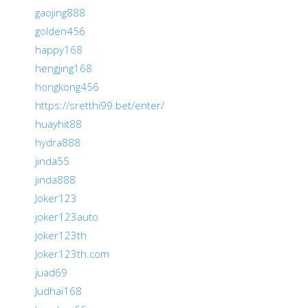
gaojing888
golden456
happy168
hengjing168
hongkong456
https://sretthi99.bet/enter/
huayhit88
hydra888
jinda55
jinda888
Joker123
joker123auto
joker123th
Joker123th.com
juad69
Judhai168