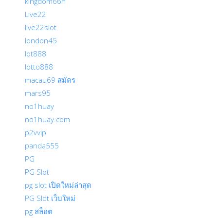
kingdom66n
Live22
live22slot
london45
lot888
lotto888
macau69 สมัคร
mars95
no1huay
no1huay.com
p2vvip
panda555
PG
PG Slot
pg slot เปิดใหม่ล่าสุด
PG Slot เว็บใหม่
pg สล็อต