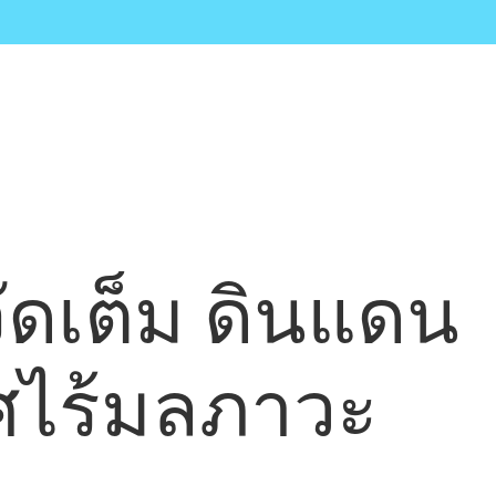
จัดเต็ม ดินแดน
ศไร้มลภาวะ