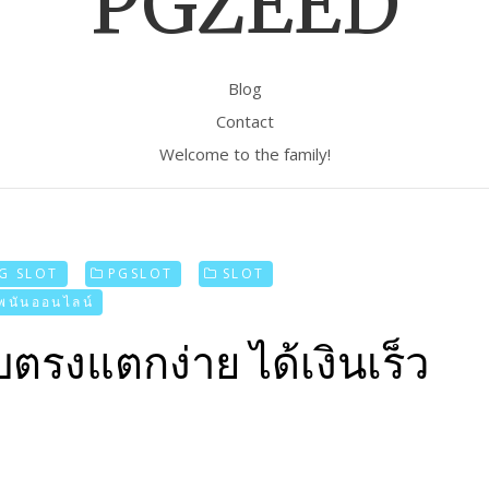
PGZEED
Blog
Contact
Welcome to the family!
G SLOT
PGSLOT
SLOT
บพนันออนไลน์
ตรงแตกง่าย ได้เงินเร็ว