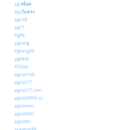
pg สล็อต
pg เว็บตรง
pg168
pg77
Pg99
pgheng
Pgheng99
pgk44b
PGSlot
pgslot168
pgslot77
pgslot77.com
pgslot9999.co
pgslotceo
pgslotfish
pgslotth
pokebet88