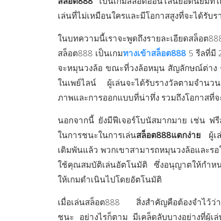
สล็อต888
เป็นเกมสล็อตออนไลน์ยอดนิยมที่ได
เล่นที่ไม่เหมือนใครและมีโอกาสสูงที่จะได้รับร
ในบทความนี้เราจะพูดถึงรายละเอียดสล็อต888
สล็อต888 เป็นเกม
ทางเข้าสล็อต888
5 รีลที่ม
จะหมุนวงล้อ ขณะที่วงล้อหมุน สัญลักษณ์ต่าง
ในเพย์ไลน์ ผู้เล่นจะได้รับรางวัลตามจำนวนเ
ภาพและการออกแบบที่น่าทึ่ง รวมถึงโอกาสที่จะ
นอกจากนี้ ยังมีฟีเจอร์โบนัสมากมาย เช่น ฟร
ในการชนะในการเล่น
สล็อต888แตกง่าย
ผู้เล
เดิมพันแล้ว พวกเขาสามารถหมุนวงล้อและรอให้
ใช้คุณสมบัติเล่นอัตโนมัติ ซึ่งอนุญาตให้
ให้เกมดำเนินไปโดยอัตโนมัติ
เมื่อเล่นสล็อต888 สิ่งสำคัญคือต้องจำไว้ว่
ชนะ อย่างไรก็ตาม มีเคล็ดลับบางอย่างที่ผู้เ