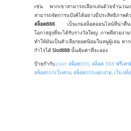
เช่น พวกเขาสามารถเลือกเล่นด้วยจำนวนเพย์
สามารถจัดการแบ๊งค์ได้อย่างมีประสิทธิภาพด้
สล็อต888
เป็นเกมสล็อตออนไลน์ที่น่าตื
โอกาสสูงที่จะได้รับรางวัลใหญ่ ภาพที่สวยงามน
ทำให้มันเป็นตัวเลือกยอดนิยมในหมู่ผู้เล่น 
กำไรได้
Slot888
นั้นคุ้มค่าที่จะลอง
ป้ายกำกับ:
joker สล็อต888
,
สล็อต 888 ฟรีเคร
สล็อต888เว็บตรง
,
สล็อต888แตกง่าย
,
เว็บ สล