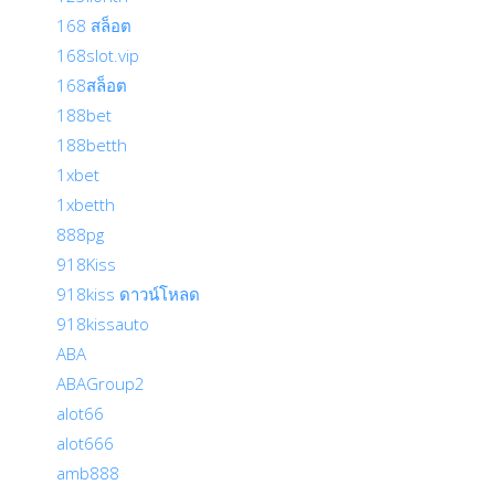
168 สล็อต
168slot.vip
168สล็อต
188bet
188betth
1xbet
1xbetth
888pg
918Kiss
918kiss ดาวน์โหลด
918kissauto
ABA
ABAGroup2
alot66
alot666
amb888