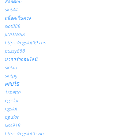
สล็อต66
slot44
สล็อตเว็บตรง
slot888
JINDA888
https://pgslot99.run
pussy888
บาคาร่าออนไลน์
slotxo
slotpg
คลิปโป๊
1xbetth
pg slot
pgslot
pg slot
kiss918
https://pgslotth.zip