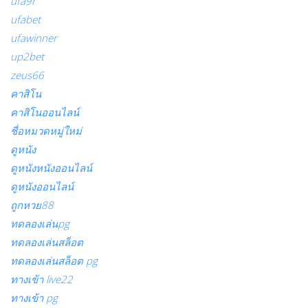
ufa9r
ufabet
ufawinner
up2bet
zeus66
คาสิโน
คาสิโนออนไลน์
ชื่อหมวดหมู่ใหม่
ดูหนัง
ดูหนังหนังออนไลน์
ดูหนังออนไลน์
ถูกหวย88
ทดลองเล่นpg
ทดลองเล่นสล็อต
ทดลองเล่นสล็อต pg
ทางเข้า live22
ทางเข้า pg