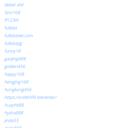
debet slot
faro168
ff123th
fullslot
fullsloteiei.com
fullslotpg
funny18
gaojing888
golden456
happy168
hengjing168
hongkong456
https://sretthi99.bet/enter/
huayhit88
hydra888
jinda55
jinda888