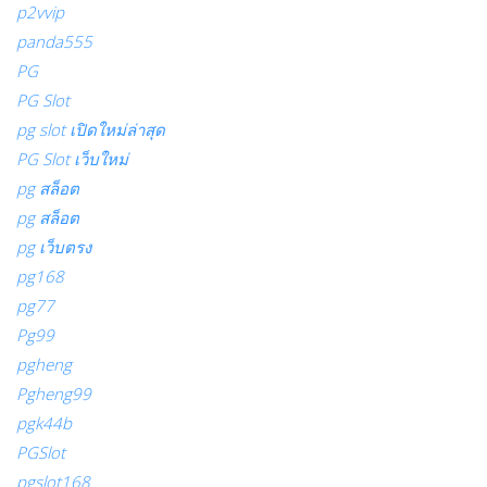
p2vvip
panda555
PG
PG Slot
pg slot เปิดใหม่ล่าสุด
PG Slot เว็บใหม่
pg สล็อต
pg สล็อต
pg เว็บตรง
pg168
pg77
Pg99
pgheng
Pgheng99
pgk44b
PGSlot
pgslot168