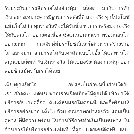
รับประกันการผลิตรายได้อย่างคุ้ม สล็อต มากับการทำ
เงิน อย่างเหมาะควรมีฐานการคลังที่ดี แจกจริง ทุกโปรโมชั่
นมั่นใจได้ว่า ทุกรางวัลที่จะได้รับนั้น พวกเราพร้อมจ่ายจริง
ให้กับคุณได้ อย่างต่อเนื่อง ซึ่งแน่นอนว่าเรา พร้อมถอนได้
อย่างมาก การเงินดีมีประโยชน์และก็สามารถสร้างราย
ได้ อย่างมาก สามารถได้รับเครดิตแบบไม่ยั้ง ให้แด่ท่านได้
สนุกแบบเต็มที่ รับเงินรางวัล ได้แบบจริงๆต้องการสนุกอย่า
คอยช้าสมัครกับเราได้เลย
เพียงคุณเปิดใจ สมัครเป็นส่วนหนึ่งส่วนใดกับ
เรา สล็อตxo แค่นั้น พวกเราพร้อมที่จะให้คุณได้ เข้ามาใช้
บริการกับเกมสล็อต ตั้งแต่หนแรกในตอนนี้ และก็พร้อมให้
บริการอย่างมาก เต็มไปด้วย คุณภาพอย่างลงตัว แถมเป็น
ลู่ทาง ที่มีความพร้อม ในด้านวิธีการทำเงินเป็นหนทาง ใน
ด้านการให้บริการอย่างแน่แท้ ที่สุด แจกเครดิตฟรี แบบ