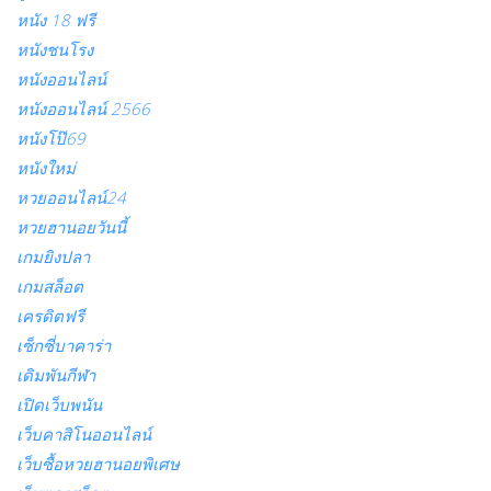
หนัง 18 ฟรี
หนังชนโรง
หนังออนไลน์
หนังออนไลน์ 2566
หนังโป๊69
หนังใหม่
หวยออนไลน์24
หวยฮานอยวันนี้
เกมยิงปลา
เกมสล็อต
เครดิตฟรี
เซ็กซี่บาคาร่า
เดิมพันกีฬา
เปิดเว็บพนัน
เว็บคาสิโนออนไลน์
เว็บซื้อหวยฮานอยพิเศษ