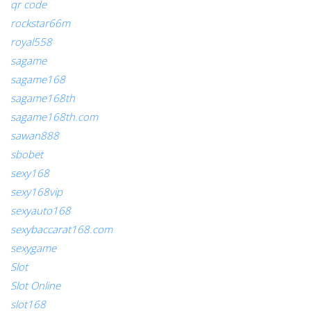
qr code
rockstar66m
royal558
sagame
sagame168
sagame168th
sagame168th.com
sawan888
sbobet
sexy168
sexy168vip
sexyauto168
sexybaccarat168.com
sexygame
Slot
Slot Online
slot168