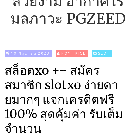
สวยงาม อากาศไร้
มลภาวะ PGZEED
19 มิถุนายน 2023
ROY PRICE
SLOT
สล็อตxo ++ สมัคร
สมาชิก slotxo ง่ายดา
ยมากๆ แจกเครดิตฟรี
100% สุดคุ้มค่า รับเต็ม
จำนวน