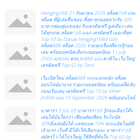
Hengjing168 31 กันยายน 2026 สล็อต168 เกม
สล็อต ที่ผู้เล่นชื่นชอบ ที่สุด ทุกยอดฝากรับ 500
บาท กล่องสุ่มเฮงเฮง รับเครดิตฟรี ยูสเดียว เล่น
ได้ทุกเกม สล็อต168 แจก เครดิตฟรี เยอะที่สุด
Top 93 by Danae hengjing168d.com
สล็อต888 สล็อต 2026 รวมทุกเรื่องที่ควรรู้ก่อน
เล่น พร้อมเทคนิคเลือกเกมยอดนิยม 11 July
2569 website ตรง jin888.asia คาสิโน เว็บใหญ่
เครดิตฟรี Top 52 by Torri
เว็บเปิดใหม่ สล็อต888 webแจกหนัก สล็อต
ออนไลน์มาแรง รวมเกมยอดนิยม พร้อมเคล็ดลับ
ก่อนเริ่มเล่น เครดิตฟรี Top 70 by Elmer
Jin888.asia 19 September 2026 พนันออนไลน์
บาคาร่า 3 JUL 69 บาคาร่า168 รู้ก่อนเลือกโต๊ะ
เล่นได้มั่นใจกว่า เซียนตัดเซียน รับโบนัส
30%ยิ่งเล่นยิ่งได้ แคชแบค 10% ระบบอัตโนมัติ
เจ้าแรก เว็บดี มีโต๊ะให้เลือกเยอะ บาคาร่า168
สมัครไว ได้โปรใหญ่ ใช้สิทธิ์ทันใจ Top 62 by