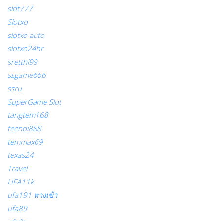
slot777
Slotxo
slotxo auto
slotxo24hr
sretthi99
ssgame666
ssru
SuperGame Slot
tangtem168
teenoi888
temmax69
texas24
Travel
UFA11k
ufa191 ทางเข้า
ufa89