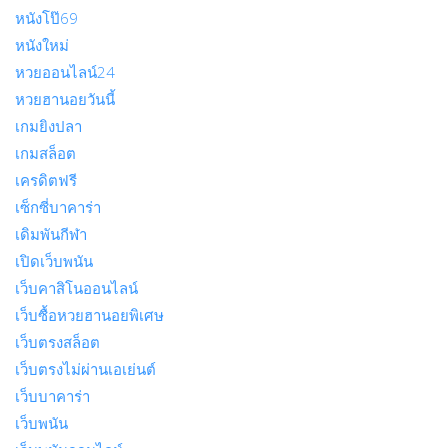
หนังโป๊69
หนังใหม่
หวยออนไลน์24
หวยฮานอยวันนี้
เกมยิงปลา
เกมสล็อต
เครดิตฟรี
เซ็กซี่บาคาร่า
เดิมพันกีฬา
เปิดเว็บพนัน
เว็บคาสิโนออนไลน์
เว็บซื้อหวยฮานอยพิเศษ
เว็บตรงสล็อต
เว็บตรงไม่ผ่านเอเย่นต์
เว็บบาคาร่า
เว็บพนัน