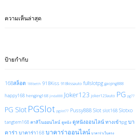
ความเห็นล่าสุด
ป้ายกำกับ
168สล็อต
fullslotpg
918Kiss
918kissauto
gaojing888
188betth
PG
Joker123
happy168
hengjing168
joker123auto
jinda888
pg77
PGSlot
PG Slot
Pussy888
Slot
Slotxo
slot168
pgslot77
บา
ดูหนังออนไลน์
ทางเข้าpg
tangtem168
คาสิโนออนไลน์
ดูหนัง
บาคาร่าออนไลน์
คาร่า
บาคาร่า168
บาคาร่าเว็บตรง