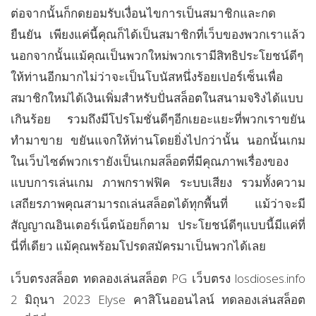
ต่อจากนั้นก็กดยอมรับเงื่อนไขการเป็นสมาชิกและกด
ยืนยัน เพียงแค่นี้คุณก็ได้เป็นสมาชิกที่เว็บของพวกเราแล้ว
นอกจากนั้นแม้คุณเป็นพวกใหม่พวกเรามีสิทธิประโยชน์ดีๆ
ให้ท่านอีกมากไม่ว่าจะเป็นโบนัสหนึ่งร้อยเปอร์เซ็นเพื่อ
สมาชิกใหม่ได้เงินเพิ่มสำหรับปั่นสล็อตในสนามจริงได้แบบ
เกินร้อย รวมถึงมีโปรโมชั่นดีๆอีกเยอะแยะที่พวกเราขยัน
ทำมาขาย ขยันแจกให้ท่านโดยยิ่งไปกว่านั้น นอกนั้นเกม
ในเว็บไซต์พวกเรายังเป็นเกมสล็อตที่มีคุณภาพเรื่องของ
แบบการเล่นเกม ภาพกราฟฟิค ระบบเสียง รวมทั้งความ
เสถียรภาพคุณสามารถเล่นสล็อตได้ทุกพื้นที่ แม้ว่าจะมี
สัญญาณอินเตอร์เน็ตน้อยก็ตาม ประโยชน์ดีๆแบบนี้มีแค่ที่
นี่ที่เดียว แม้คุณพร้อมโปรดสมัครมาเป็นพวกได้เลย
เว็บตรงสล็อต ทดลองเล่นสล็อต PG เว็บตรง losdioses.info
2 มิถุนา 2023 Elyse คาสิโนออนไลน์ ทดลองเล่นสล็อต