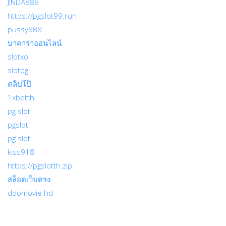
JINDA888
https://pgslot99.run
pussy888
บาคาร่าออนไลน์
slotxo
slotpg
คลิปโป๊
1xbetth
pg slot
pgslot
pg slot
kiss918
https://pgslotth.zip
สล็อตเว็บตรง
doomovie hd