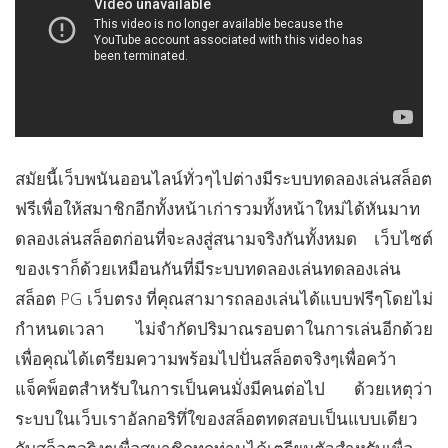
สมัยนี้เว็บพนันออนไลน์ทั่วๆไปต่างมีระบบทดลองเล่นสล็อต
ฟรีเพื่อให้สมาชิกอีกทั้งหน้าเก่ารวมทั้งหน้าใหม่ได้หันมาท
ดลองเล่นสล็อตก่อนที่จะลงสู่สนามจริงกันทั้งหมด เว็บไซต์
ของเราก็ด้วยเหมือนกันที่มีระบบทดลองเล่นทดลองเล่น
สล็อต PG เว็บตรง ที่คุณสามารถลองเล่นได้แบบฟรีๆโดยไม่
กำหนดเวลา ไม่จำกัดปริมาณรอบตาในการเล่นอีกด้วย
เพื่อคุณได้เตรียมความพร้อมไปปั่นสล็อตจริงๆเพื่อคว้า
แจ็คพ็อตสำหรับในการเป็นคนมั่งมีคนต่อไป ด้วยเหตุว่า
ระบบในเว็บเราอัลกอริทึ่ใของสล็อตทดสอบเป็นแบบเดียว