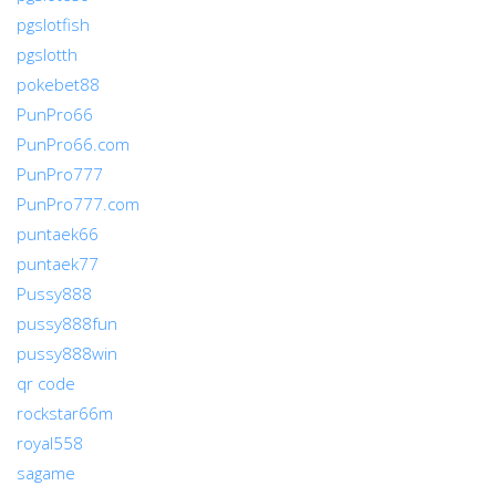
pgslotfish
pgslotth
pokebet88
PunPro66
PunPro66.com
PunPro777
PunPro777.com
puntaek66
puntaek77
Pussy888
pussy888fun
pussy888win
qr code
rockstar66m
royal558
sagame