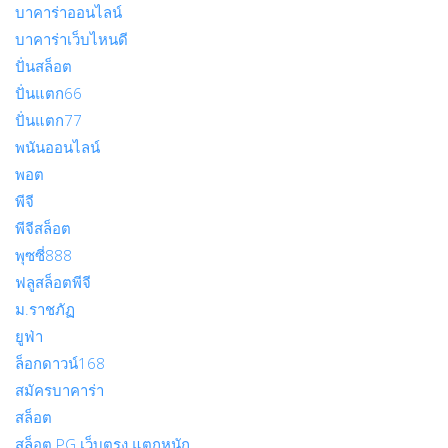
บาคาร่าออนไลน์
บาคาร่าเว็บไหนดี
ปั่นสล็อต
ปั่นแตก66
ปั่นแตก77
พนันออนไลน์
พอต
พีจี
พีจีสล็อต
พุซซี่888
ฟลูสล็อตพีจี
ม.ราชภัฏ
ยูฟ่า
ล็อกดาวน์168
สมัครบาคาร่า
สล็อต
สล็อต PG เว็บตรง แตกหนัก