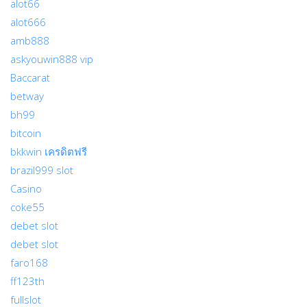
alot66
alot666
amb888
askyouwin888 vip
Baccarat
betway
bh99
bitcoin
bkkwin เครดิตฟรี
brazil999 slot
Casino
coke55
debet slot
debet slot
faro168
ff123th
fullslot