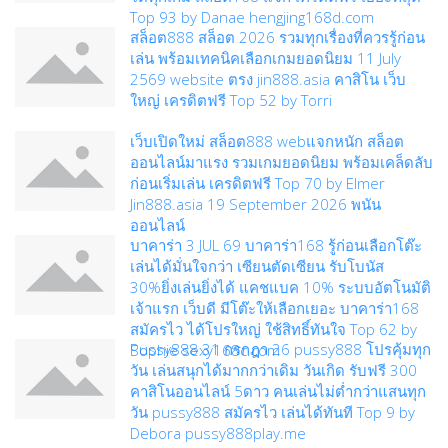
Top 93 by Danae hengjing168d.com
สล็อต888 สล็อต 2026 รวมทุกเรื่องที่ควรรู้ก่อน
เล่น พร้อมเทคนิคเลือกเกมยอดนิยม 11 July
2569 website ตรง jin888.asia คาสิโน เว็บ
ใหญ่ เครดิตฟรี Top 52 by Torri
เว็บเปิดใหม่ สล็อต888 webแจกหนัก สล็อต
ออนไลน์มาแรง รวมเกมยอดนิยม พร้อมเคล็ดลับ
ก่อนเริ่มเล่น เครดิตฟรี Top 70 by Elmer
Jin888.asia 19 September 2026 พนัน
ออนไลน์
บาคาร่า 3 JUL 69 บาคาร่า168 รู้ก่อนเลือกโต๊ะ
เล่นได้มั่นใจกว่า เซียนตัดเซียน รับโบนัส
30%ยิ่งเล่นยิ่งได้ แคชแบค 10% ระบบอัตโนมัติ
เจ้าแรก เว็บดี มีโต๊ะให้เลือกเยอะ บาคาร่า168
สมัครไว ได้โปรใหญ่ ใช้สิทธิ์ทันใจ Top 62 by
Pussy888 31 กรกฎา 26 pussy888 โปรคุ้มทุก
Sophie sexy168c.com
วัน เล่นสนุกได้มากกว่าเดิม วันเกิด รับฟรี 300
คาสิโนออนไลน์ 5ดาว คนเล่นไม่ต่ำกว่าแสนทุก
วัน pussy888 สมัครไว เล่นได้ทันที Top 9 by
Debora pussy888play.me