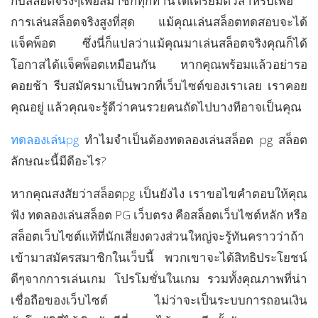
กับสล็อตจริงๆเพื่อสมาชิกทุกท่านได้เตรียมตัวสำหรับเพื่อ
การเล่นสล็อตจริงสูงที่สุด แม้คุณเล่นสล็อตทดสอบจะได้
แจ็คพ็อต ซึ่งนี่ก็แปลว่าแม้คุณมาเล่นสล็อตจริงคุณก็ได้
โอกาสได้แจ็คพ็อตเหมือนกัน หากคุณพร้อมแล้วอย่ารอ
คอยช้า รีบสมัครมาเป็นพวกที่เว็บไซต์ของเราเลย เราคอย
คุณอยู่ แล้วคุณจะรู้ดีว่าคนรวยคนถัดไปบางทีอาจเป็นคุณ
ทดลองเล่นpg
ทำไมจำเป็นต้องทดลองเล่นสล็อต pg สล็อต
ลักษณะนี้มีดีอะไร?
หากคุณสงสัยว่าสล็อตpg เป็นยังไง เราขอไขคำตอบให้คุณ
ฟัง ทดลองเล่นสล็อต PG เว็บตรง คือสล็อตเว็บไซต์หลัก หรือ
สล็อตเว็บไซต์แท้ที่นักเสี่ยงดวงส่วนใหญ่จะรู้ทันคราวว่าถ้า
เข้ามาสมัครสมาชิกในเว็บนี้ พวกเขาจะได้สิทธิประโยชน์
ดีๆจากการเล่นเกม โปรโมชั่นในเกม รวมทั้งคุณภาพที่น่า
เชื่อถือของเว็บไซต์ ไม่ว่าจะเป็นระบบการถอนเงิน