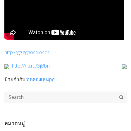
http://gg.gg/losdioses
http://rlu.ru/3jBbn
ป้ายกำกับ:
ทดลองเล่นpg
หมวดหมู่