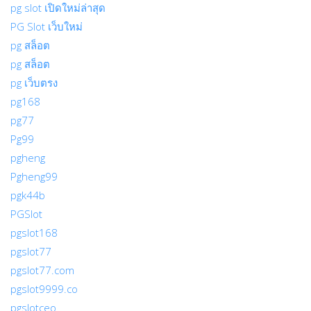
pg slot เปิดใหม่ล่าสุด
PG Slot เว็บใหม่
pg สล็อต
pg สล็อต
pg เว็บตรง
pg168
pg77
Pg99
pgheng
Pgheng99
pgk44b
PGSlot
pgslot168
pgslot77
pgslot77.com
pgslot9999.co
pgslotceo