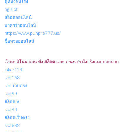
ดูหนังชนโรง
pg slot
สล็อตออนไลน์
บาคาร่าออนไลน์
https://www.punpro777.us/
ซื้อหวยออนไลน์
เว็บคาสิโนน่าเล่น ทั้ง
สล็อต
และ
บาคาร่า
ตึงจริงแตกบ่อยมาก
joker123
slot168
slot เว็บตรง
slot99
สล็อต66
slot44
สล็อตเว็บตรง
slot888