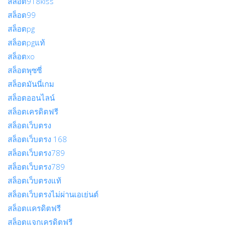
สล็อต918kiss
สล็อต99
สล็อตpg
สล็อตpgแท้
สล็อตxo
สล็อตพุซซี่
สล็อตมันนี่เกม
สล็อตออนไลน์
สล็อตเครดิตฟรี
สล็อตเว็บตรง
สล็อตเว็บตรง 168
สล็อตเว็บตรง789
สล็อตเว็บตรง789
สล็อตเว็บตรงแท้
สล็อตเว็บตรงไม่ผ่านเอเย่นต์
สล็อตเเครดิตฟรี
สล็อตแจกเครดิตฟรี