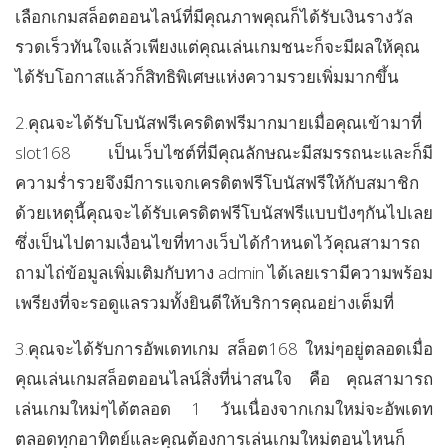
เลือกเกมสล็อตออนไลน์ที่มีคุณภาพคุณก็ได้รับเงินรางวัล
รวดเร็วทันใจแล้วเพียงแต่คุณเล่นเกมชนะก็จะมีผลให้คุณ
ได้รับโอกาสแล้วก็สิทธิพิเศษแห่งความรวยเพิ่มมากขึ้น
2.คุณจะได้รับโบนัสฟรีเครดิตฟรีมากมายเมื่อคุณเข้ามาที่
slot168 เป็นเว็บไซต์ที่มีคุณลักษณะมีสมรรถนะและก็มี
ความร่ำรวยจึงมีการแจกเครดิตฟรีโบนัสฟรีให้กับสมาชิก
ด้วยเหตุนี้คุณจะได้รับเครดิตฟรีโบนัสฟรีแบบปังๆกันไปเลย
ซึ่งเป็นไปตามเงื่อนไขที่ทางเว็บได้กำหนดไว้คุณสามารถ
ถามไถ่ข้อมูลเพิ่มเติมกับทาง admin ได้เลยเรามีความพร้อม
เพรียงที่จะรอดูแลรวมทั้งยินดีให้บริการคุณอย่างเต็มที่
3.คุณจะได้รับการอัพเดทเกม สล็อต168 ใหม่ๆอยู่ตลอดเมื่อ
คุณเล่นเกมสล็อตออนไลน์สิ่งที่น่าสนใจ คือ คุณสามารถ
เล่นเกมใหม่ๆได้ตลอด 1 วันเนื่องจากเกมใหม่จะอัพเดท
ตลอดทุกอาทิตย์และคุณต้องการเล่นเกมใหม่ตอนไหนก็