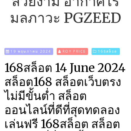
สวยงาม อากาศไร้
มลภาวะ PGZEED
19 พฤษภาคม 2024
ROY PRICE
168สล็อต
168สล็อต 14 June 2024
สล็อต168 สล็อตเว็บตรง
ไม่มีขั้นต่ำ สล็อต
ออนไลน์ที่ดีที่สุดทดลอง
เล่นฟรี 168สล็อต สล็อต