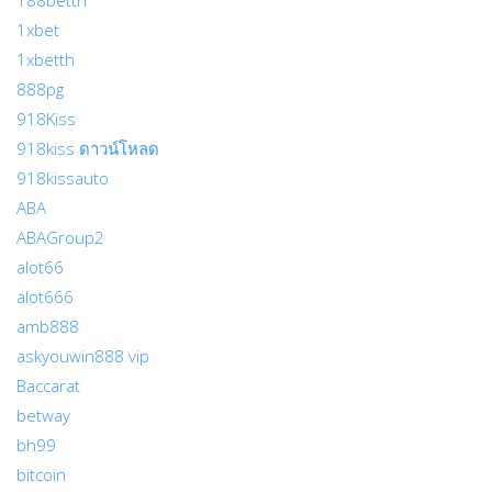
1xbet
1xbetth
888pg
918Kiss
918kiss ดาวน์โหลด
918kissauto
ABA
ABAGroup2
alot66
alot666
amb888
askyouwin888 vip
Baccarat
betway
bh99
bitcoin