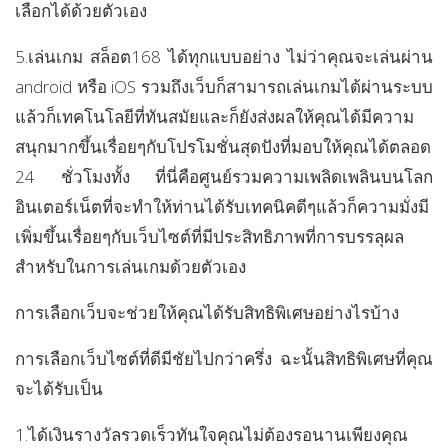
เลือกได้ด้วยตัวเอง
5.เล่นเกม สล็อต168 ได้ทุกแบบอย่าง ไม่ว่าคุณจะเล่นผ่าน
android หรือ iOS รวมถึงเว็บก็สามารถเล่นเกมได้ผ่านระบบ
แล้วก็เทคโนโลยีที่ทันสมัยและก็ยังส่งผลให้คุณได้มีความ
สนุกมากขึ้นเรื่อยๆกับโปรโมชั่นสุดปังที่มอบให้คุณได้ตลอด
24 ชั่วโมงทั้ง ที่นี่คือศูนย์รวมความเพลิดเพลินบนโลก
อินเตอร์เน็ตที่จะทำให้ท่านได้รับเทคนิคดีๆแล้วก็ความมั่งมี
เพิ่มขึ้นเรื่อยๆกับเว็บไซต์ที่มีประสิทธิภาพที่การบรรลุผล
สำหรับในการเล่นเกมด้วยตัวเอง
การเลือกเว็บจะช่วยให้คุณได้รับสิทธิพิเศษอย่างไรบ้าง
การเลือกเว็บไซต์ที่ดีมีชัยไปกว่าครึ่ง ฉะนั้นสิทธิพิเศษที่คุณ
จะได้รับเป็น
1.ได้เงินรางวัลรวดเร็วทันใจคุณไม่ต้องรอนานเพียงคุณ