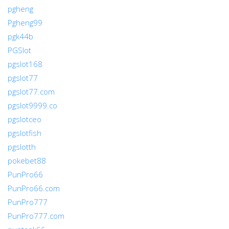
pgheng
Pgheng99
pgk44b
PGSlot
pgslot168
pgslot77
pgslot77.com
pgslot9999.co
pgslotceo
pgslotfish
pgslotth
pokebet88
PunPro66
PunPro66.com
PunPro777
PunPro777.com