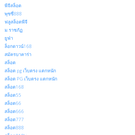
พีจีสล็อต
พุซซี่888
ฟลูสล็อตพีจี
ม.ราชภัฏ
ยูฟ่า
ล็อกดาวน์168
สมัครบาคาร่า
สล็อต
สล็อต pg เว็บตรง แตกหนัก
สล็อต PG เว็บตรง แตกหนัก
สล็อต168
สล็อต55
สล็อต66
สล็อต666
สล็อต777
สล็อต888