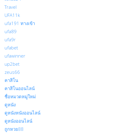
Travel
UFA11k
ufa191 ทางเข้า
ufa89
ufa9r
ufabet
ufawinner
up2bet
zeus66
คาสิโน
คาสิโนออนไลน์
ชื่อหมวดหมู่ใหม่
ดูหนัง
ดูหนังหนังออนไลน์
ดูหนังออนไลน์
ถูกหวย88