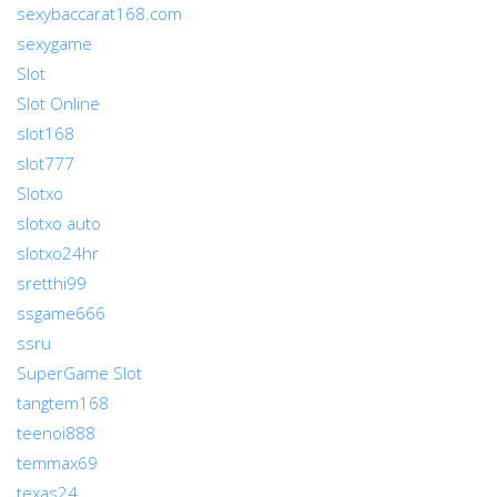
sexybaccarat168.com
sexygame
Slot
Slot Online
slot168
slot777
Slotxo
slotxo auto
slotxo24hr
sretthi99
ssgame666
ssru
SuperGame Slot
tangtem168
teenoi888
temmax69
texas24