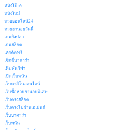
หนังโป๊69
หนังใหม่
หวยออนไลน์24
หวยฮานอยวันนี้
เกมยิงปลา
เกมสล็อต
เครดิตฟรี
เซ็กซี่บาคาร่า
เดิมพันกีฬา
เปิดเว็บพนัน
เว็บคาสิโนออนไลน์
เว็บซื้อหวยฮานอยพิเศษ
เว็บตรงสล็อต
เว็บตรงไม่ผ่านเอเย่นต์
เว็บบาคาร่า
เว็บพนัน