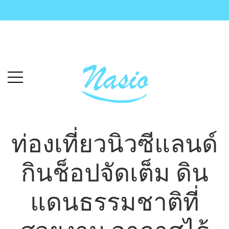
Skip
Skip
to
to
main
content
menu
ท่องเที่ยวนิวซีแลนด์
กินช็อปจัดเต็ม ดิน
แดนธรรมชาติที่