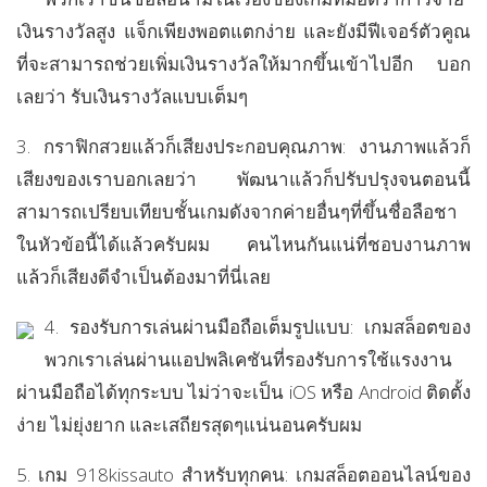
เงินรางวัลสูง แจ็กเพียงพอตแตกง่าย และยังมีฟีเจอร์ตัวคูณ
ที่จะสามารถช่วยเพิ่มเงินรางวัลให้มากขึ้นเข้าไปอีก บอก
เลยว่า รับเงินรางวัลแบบเต็มๆ
3. กราฟิกสวยแล้วก็เสียงประกอบคุณภาพ: งานภาพแล้วก็
เสียงของเราบอกเลยว่า พัฒนาแล้วก็ปรับปรุงจนตอนนี้
สามารถเปรียบเทียบชั้นเกมดังจากค่ายอื่นๆที่ขึ้นชื่อลือชา
ในหัวข้อนี้ได้แล้วครับผม คนไหนกันแน่ที่ชอบงานภาพ
แล้วก็เสียงดีจำเป็นต้องมาที่นี่เลย
4. รองรับการเล่นผ่านมือถือเต็มรูปแบบ: เกมสล็อตของ
พวกเราเล่นผ่านแอปพลิเคชันที่รองรับการใช้แรงงาน
ผ่านมือถือได้ทุกระบบ ไม่ว่าจะเป็น iOS หรือ Android ติดตั้ง
ง่าย ไม่ยุ่งยาก และเสถียรสุดๆแน่นอนครับผม
5. เกม 918kissauto สำหรับทุกคน: เกมสล็อตออนไลน์ของ