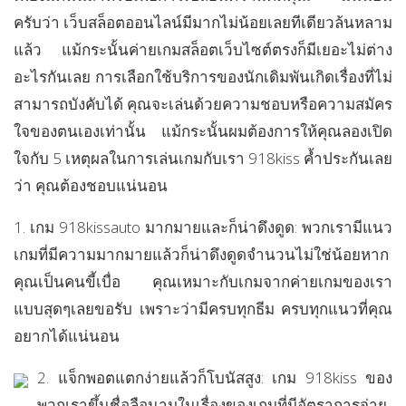
ครับว่า เว็บสล็อตออนไลน์มีมากไม่น้อยเลยทีเดียวล้นหลาม
แล้ว แม้กระนั้นค่ายเกมสล็อตเว็บไซต์ตรงก็มีเยอะไม่ต่าง
อะไรกันเลย การเลือกใช้บริการของนักเดิมพันเกิดเรื่องที่ไม่
สามารถบังคับได้ คุณจะเล่นด้วยความชอบหรือความสมัคร
ใจของตนเองเท่านั้น แม้กระนั้นผมต้องการให้คุณลองเปิด
ใจกับ 5 เหตุผลในการเล่นเกมกับเรา 918kiss ค้ำประกันเลย
ว่า คุณต้องชอบแน่นอน
1. เกม 918kissauto มากมายและก็น่าดึงดูด: พวกเรามีแนว
เกมที่มีความมากมายแล้วก็น่าดึงดูดจำนวนไม่ใช่น้อยหาก
คุณเป็นคนขี้เบื่อ คุณเหมาะกับเกมจากค่ายเกมของเรา
แบบสุดๆเลยขอรับ เพราะว่ามีครบทุกธีม ครบทุกแนวที่คุณ
อยากได้แน่นอน
2. แจ็กพอตแตกง่ายแล้วก็โบนัสสูง: เกม 918kiss ของ
พวกเราขึ้นชื่อลือนามในเรื่องของเกมที่มีอัตราการจ่าย