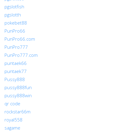
pgslotfish
pgslotth
pokebet88
PunPro66
PunPro66.com
PunPro777
PunPro777.com
puntaek66
puntaek77
Pussy888
pussy888fun
pussy888win
qr code
rockstar66m
royal558
sagame