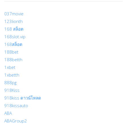
037movie
123lionth
168 สล็อต
168slot.vip
168สล็อต
188bet
188betth
1xbet
1xbetth
888pg
918Kiss
918kiss ดาวน์โหลด
918kissauto
ABA
ABAGroup2