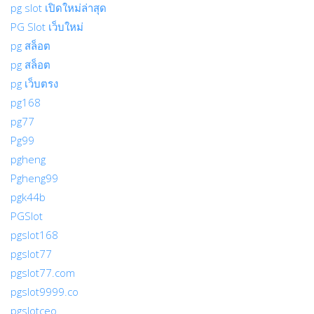
pg slot เปิดใหม่ล่าสุด
PG Slot เว็บใหม่
pg สล็อต
pg สล็อต
pg เว็บตรง
pg168
pg77
Pg99
pgheng
Pgheng99
pgk44b
PGSlot
pgslot168
pgslot77
pgslot77.com
pgslot9999.co
pgslotceo