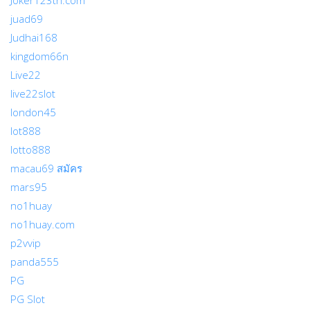
juad69
Judhai168
kingdom66n
Live22
live22slot
london45
lot888
lotto888
macau69 สมัคร
mars95
no1huay
no1huay.com
p2vvip
panda555
PG
PG Slot