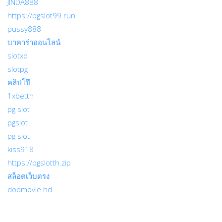
JINDA888
https://pgslot99.run
pussy888
บาคาร่าออนไลน์
slotxo
slotpg
คลิปโป๊
1xbetth
pg slot
pgslot
pg slot
kiss918
https://pgslotth.zip
สล็อตเว็บตรง
doomovie hd