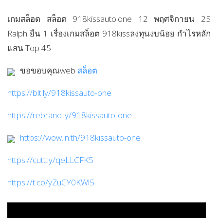
เกมสล็อต สล็อต 918kissauto.one 12 พฤศจิกายน 25
Ralph ยืน 1 เรื่องเกมสล็อต 918kissลงทุนงบน้อย กำไรหลัก
แสน Top 45
ขอขอบคุณweb
สล็อต
https://bit.ly/918kissauto-one
https://rebrand.ly/918kissauto-one
https://wow.in.th/918kissauto-one
https://cutt.ly/qeLLCFK5
https://t.co/yZuCY0KWl5