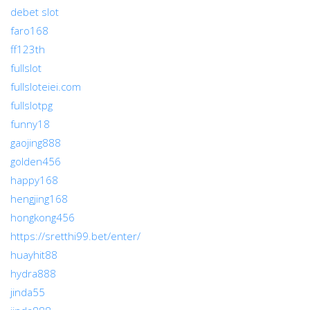
debet slot
faro168
ff123th
fullslot
fullsloteiei.com
fullslotpg
funny18
gaojing888
golden456
happy168
hengjing168
hongkong456
https://sretthi99.bet/enter/
huayhit88
hydra888
jinda55