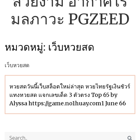
สวยงาม อากาศไร้
มลภาวะ PGZEED
หมวดหมู่:
เว็บหวยสด
เว็บหวยสด
หวยสดวันนี้เว็บสล็อตใหม่ล่าสุด หวยไทยรัฐเงินชัวร์
แทงหวยสด แจกเลขเด็ด 3 ตัวตรง Top 65 by
Alyssa https://game.no1huay.com1 June 66