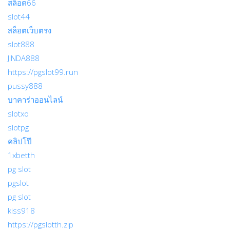
สล็อต66
slot44
สล็อตเว็บตรง
slot888
JINDA888
https://pgslot99.run
pussy888
บาคาร่าออนไลน์
slotxo
slotpg
คลิปโป๊
1xbetth
pg slot
pgslot
pg slot
kiss918
https://pgslotth.zip