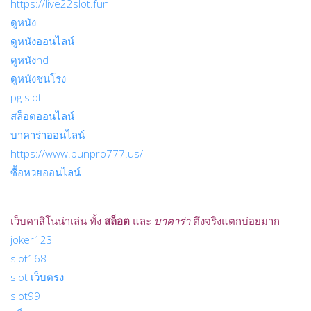
https://live22slot.fun
ดูหนัง
ดูหนังออนไลน์
ดูหนังhd
ดูหนังชนโรง
pg slot
สล็อตออนไลน์
บาคาร่าออนไลน์
https://www.punpro777.us/
ซื้อหวยออนไลน์
เว็บคาสิโนน่าเล่น ทั้ง
สล็อต
และ
บาคาร่า
ตึงจริงแตกบ่อยมาก
joker123
slot168
slot เว็บตรง
slot99