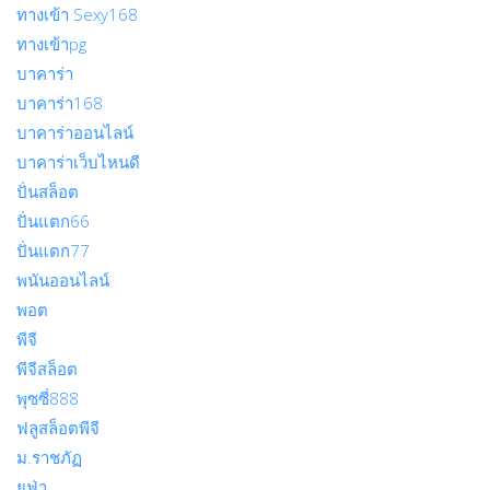
ทางเข้า Sexy168
ทางเข้าpg
บาคาร่า
บาคาร่า168
บาคาร่าออนไลน์
บาคาร่าเว็บไหนดี
ปั่นสล็อต
ปั่นแตก66
ปั่นแตก77
พนันออนไลน์
พอต
พีจี
พีจีสล็อต
พุซซี่888
ฟลูสล็อตพีจี
ม.ราชภัฏ
ยูฟ่า