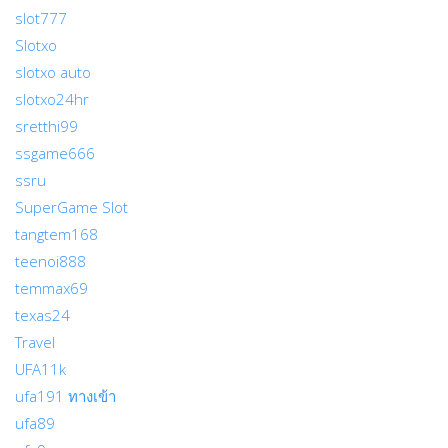
slot777
Slotxo
slotxo auto
slotxo24hr
sretthi99
ssgame666
ssru
SuperGame Slot
tangtem168
teenoi888
temmax69
texas24
Travel
UFA11k
ufa191 ทางเข้า
ufa89