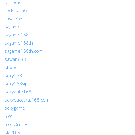
qr code
rockstar66m
royal558
sagame
sagame168
sagame168th
sagame168th.com
sawan888
sbobet
sexy168
sexy168vip
sexyauto168
sexybaccarat168.com
sexygame
Slot
Slot Online
slot168