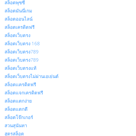
สล็อตพุซซี่
สล็อตมันนี่เกม
สล็อตออนไลน์
สล็อตเครดิตฟรี
สล็อตเว็บตรง
สล็อตเว็บตรง 168
สล็อตเว็บตรง789
สล็อตเว็บตรง789
สล็อตเว็บตรงแท้
สล็อตเว็บตรงไม่ผ่านเอเย่นต์
สล็อตเเครดิตฟรี
สล็อตแจกเครดิตฟรี
สล็อตแตกง่าย
สล็อตแตกดี
สล็อตโจ๊กเกอร์
สวนสุนันทา
สูตรสล็อต