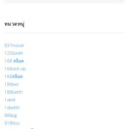
หมวดหมู่
037movie
123lionth
168 สล็อต
168slot.vip
168สล็อต
188bet
188betth
1xbet
1xbetth
888pg
918Kiss