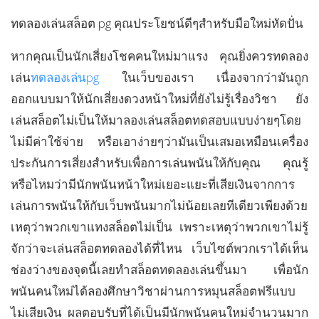
ทดลองเล่นสล็อต pg คุณประโยชน์ดีๆสำหรับมือใหม่หัดปั่น
หากคุณเป็นนักเสี่ยงโชคคนใหม่มาแรง คุณยิ่งควรทดลอง
เล่น
ทดลองเล่นpg
ในเว็บของเรา เนื่องจากว่ามันถูก
ออกแบบมาให้นักเสี่ยงดวงหน้าใหม่ที่ยังไม่รู้เรื่องวิชา ยัง
เล่นสล็อตไม่เป็นให้มาลองเล่นสล็อตทดสอบแบบง่ายๆโดย
ไม่มีค่าใช้จ่าย หรือเอาง่ายๆว่ามันเป็นเสมอเหมือนเครื่อง
ประกันการเสี่ยงสำหรับเพื่อการเล่นพนันให้กับคุณ คุณรู้
หรือไหมว่ามีนักพนันหน้าใหม่เยอะแยะที่เสียเงินจากการ
เล่นการพนันให้กับเว็บพนันมากไม่น้อยเลยทีเดียวเพียงด้วย
เหตุว่าพวกเขาแทงสล็อตไม่เป็น เพราะเหตุว่าพวกเขาไม่รู้
จักว่าจะเล่นสล็อตทดลองได้ที่ไหน เว็บไซต์พวกเราได้เห็น
ช่องว่างของจุดนี้เลยทำสล็อตทดลองเล่นขึ้นมา เพื่อนัก
พนันคนใหม่ได้ลองศึกษาวิชาผ่านการหมุนสล็อตฟรีแบบ
ไม่เสียเงิน ผลตอบรับที่ได้เป็นมีนักพนันคนใหม่จำนวนมาก