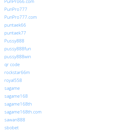
PunPro66.com
PunPro777
PunPro777.com
puntaek66
puntaek77
Pussy888
pussy888fun
pussy888win
qr code
rockstar66m
royal558
sagame
sagame168
sagame168th
sagame168th.com
sawan888
sbobet