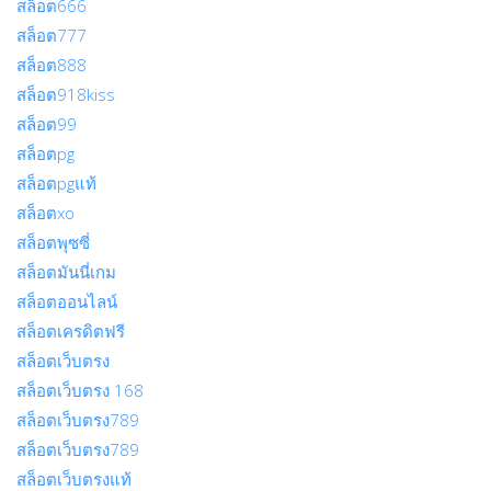
สล็อต666
สล็อต777
สล็อต888
สล็อต918kiss
สล็อต99
สล็อตpg
สล็อตpgแท้
สล็อตxo
สล็อตพุซซี่
สล็อตมันนี่เกม
สล็อตออนไลน์
สล็อตเครดิตฟรี
สล็อตเว็บตรง
สล็อตเว็บตรง 168
สล็อตเว็บตรง789
สล็อตเว็บตรง789
สล็อตเว็บตรงแท้