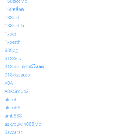
168slot.vip
168สล็อต
188bet
188betth
1xbet
1xbetth
888pg
918Kiss
918kiss ดาวน์โหลด
918kissauto
ABA
ABAGroup2
alot66
alot666
amb888
askyouwin888 vip
Baccarat