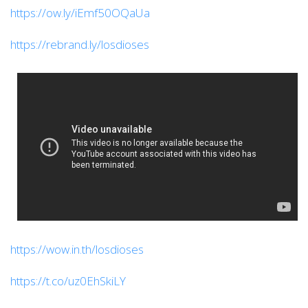
https://ow.ly/iEmf50OQaUa
https://rebrand.ly/losdioses
https://wow.in.th/losdioses
https://t.co/uz0EhSkiLY