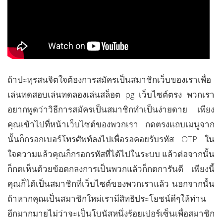
ถ้าปะทุรสนจิตใจต้องการสมัครเป็นสมาชิกเว็บของเราเพื่อ
เล่นทดสอบเล่นทดลองเล่นสล็อต pg เว็บไซต์ตรง พวกเรา
อยากพูดว่าวิธีการสมัครเป็นสมาชิกทำเป็นง่ายดาย เพียง
คุณเข้าไปที่หน้าเว็บไซต์ของพวกเรา กดตรงแถบเมนูจาก
นั้นก็กรอกเบอร์โทรศัพท์ลงไปเพื่อรอคอยรับรหัส OTP ใน
ใจความแล้วคุณก็กรอกรหัสที่ได้ไปในระบบ แล้วต่อจากนั้น
ก็กดเห็นด้วยข้อตกลงการเป็นพวกแล้วก็กดการันตี เพียงนี้
คุณก็ได้เป็นสมาชิกที่เว็บไซต์ของพวกเราแล้ว นอกจากนั้น
ถ้าหากคุณเป็นสมาชิกใหม่เรามีสิทธิประโยชน์ดีๆให้ท่าน
อีกมากมายไม่ว่าจะเป็นโบนัสหนึ่งร้อยเปอร์เซ็นเพื่อสมาชิก