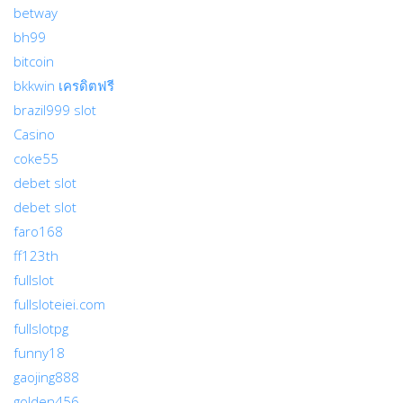
betway
bh99
bitcoin
bkkwin เครดิตฟรี
brazil999 slot
Casino
coke55
debet slot
debet slot
faro168
ff123th
fullslot
fullsloteiei.com
fullslotpg
funny18
gaojing888
golden456