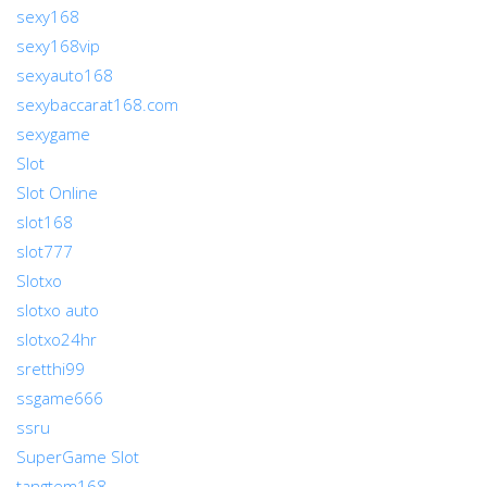
sexy168
sexy168vip
sexyauto168
sexybaccarat168.com
sexygame
Slot
Slot Online
slot168
slot777
Slotxo
slotxo auto
slotxo24hr
sretthi99
ssgame666
ssru
SuperGame Slot
tangtem168