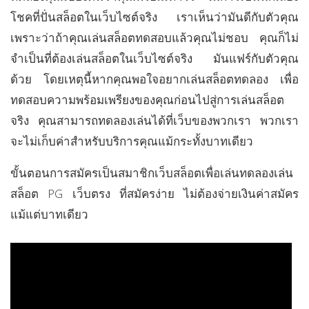
โชคที่ปั่นสล็อตในเว็บไซต์จริง เราเห็นว่ามันดีกับตัวคุณ
เพราะว่าถ้าคุณเล่นสล็อตทดสอบแล้วคุณไม่ชอบ คุณก็ไม่
จำเป็นที่ต้องเล่นสล็อตในเว็บไซต์จริง มันแฟร์กับตัวคุณ
ด้วย โดยเหตุนี้หากคุณพอใจอยากเล่นสล็อตทดลอง เพื่อ
ทดสอบความพร้อมเพรียงของคุณก่อนไปสู่การเล่นสล็อต
จริง คุณสามารถทดลองเล่นได้ที่เว็บของพวกเรา พวกเรา
จะไม่เก็บค่าสำหรับบริการคุณแม้กระทั้งบาทเดียว
ขั้นตอนการสมัครเป็นสมาชิกเว็บสล็อตเพื่อเล่นทดลองเล่น
สล็อต PG เว็บตรง ที่สมัครง่าย ไม่ต้องจ่ายเงินค่าสมัคร
แม้แต่บาทเดียว