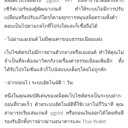
สล็อตเว็บไซต์ตรง pgslot API แท้ทำงานโดยตรงจาก
เซิร์ฟเวอร์ของผู้พัฒนาเกมส์ ทำให้ระบบไม่มีการปรับ
เปลี่ยนหรือปรับแก้ใดๆก็ตามทุกการหมุนสล็อตรวมทั้งคำ
ตอบเป็นไปตามกลไกที่โปร่งใสและก็เชื่อถือได้
• ไม่ผ่านเอเย่นต์ ไม่มีคุณค่าขนบธรรมเนียมแฝง
เว็บไซต์ตรงไม่มีการผ่านตัวกลางหรือเอเย่นต์ ทำให้คุณไม่
จำเป็นที่จะต้องมาวิตกกังวลเรื่องค่าธรรมเนียมเพิ่มอีก ทั้ง
ได้รับโปรโมชั่นแล้วก็โบนัสแบบเต็มๆโดยไม่ถูกหัก
• ฝากถอนไว ระบบอัตโนมัติ 1 วัน
หนึ่งในคุณสมบัติเด่นของสล็อตเว็บไซต์ตรงเป็นระบบฝาก-
ถอนที่รวดเร็ว ด้วยระบบอัตโนมัติที่ใช้เวลาไม่กี่วินาที คุณ
สามารถเริ่มเล่นเกมส์ pgslot หรือถอนเงินออกได้โดยทันที
รองรับอีกทั้งการฝากผ่านธนาคารและ True Wallet