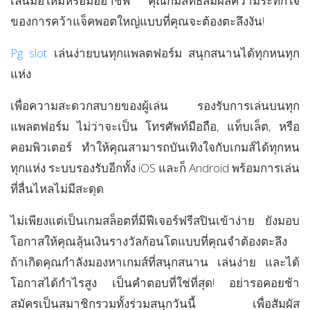
เล่นมือใหม่หรือมืออาชีพ คุณก็มีสิทธิ์สัมผัสความระทึกใจ
ของการคว้าแจ็คพอตใหญ่แบบที่คุณจะต้องตะลึงงัน!
Pg slot
เล่นง่ายบนทุกแพลตฟอร์ม สนุกสนานได้ทุกหนทุก
แห่ง
เพื่อความสะดวกสบายของผู้เล่น รองรับการเล่นบนทุก
แพลตฟอร์ม ไม่ว่าจะเป็น โทรศัพท์มือถือ, แท็บเล็ต, หรือ
คอมพิวเตอร์ ทำให้คุณสามารถบันเทิงใจกับเกมส์ได้ทุกหน
ทุกแห่ง ระบบรองรับอีกทั้ง iOS และก็ Android พร้อมการเล่น
ที่ลื่นไหลไม่มีสะดุด
ไม่เพียงแต่เป็นเกมสล็อตที่มีฟีเจอร์ฟรีสปินเข้าง่าย ยังมอบ
โอกาสให้คุณลุ้นเงินรางวัลก้อนโตแบบที่คุณจำต้องตะลึง
ถ้าเกิดคุณกำลังมองหาเกมส์ที่สนุกสนาน เล่นง่าย และได้
โอกาสได้กำไรสูง เป็นคำตอบที่ใช่ที่สุด! อย่ารอคอยช้า
สมัครเป็นสมาชิกรวมทั้งร่วมสนุกวันนี้ เพื่อสัมผัส