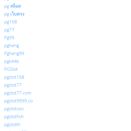
pg สล็อต
pg เว็บตรง
pg168
pg77
Pg99
pgheng
Pgheng99
pgk44b
PGSlot
pgslot168
pgslot77
pgslot77.com
pgslot9999.co
pgslotceo
pgslotfish
pgslotth