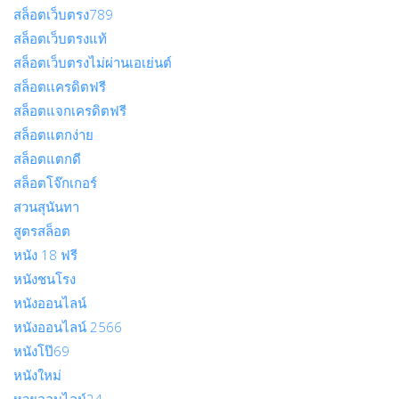
สล็อตเว็บตรง789
สล็อตเว็บตรงแท้
สล็อตเว็บตรงไม่ผ่านเอเย่นต์
สล็อตเเครดิตฟรี
สล็อตแจกเครดิตฟรี
สล็อตแตกง่าย
สล็อตแตกดี
สล็อตโจ๊กเกอร์
สวนสุนันทา
สูตรสล็อต
หนัง 18 ฟรี
หนังชนโรง
หนังออนไลน์
หนังออนไลน์ 2566
หนังโป๊69
หนังใหม่
หวยออนไลน์24