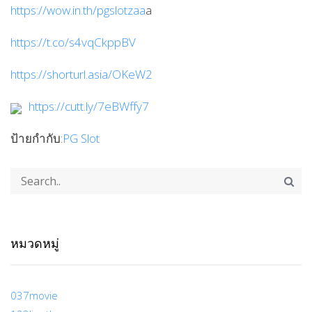
https://wow.in.th/pgslotzaa
a
https://t.co/s4vqCkppBV
https://shorturl.asia/OKeW2
https://cutt.ly/7eBWffy7
ป้ายกำกับ:
PG Slot
หมวดหมู่
037movie