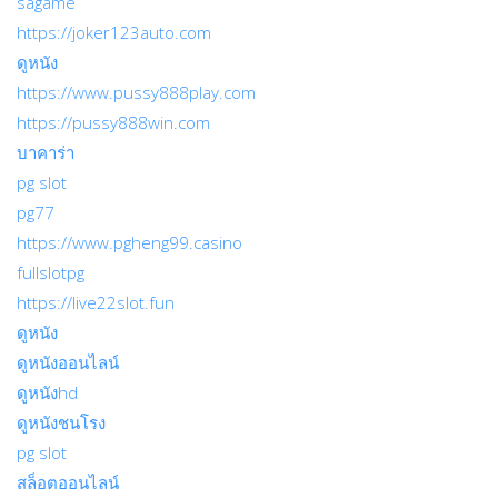
sagame
https://joker123auto.com
ดูหนัง
https://www.pussy888play.com
https://pussy888win.com
บาคาร่า
pg slot
pg77
https://www.pgheng99.casino
fullslotpg
https://live22slot.fun
ดูหนัง
ดูหนังออนไลน์
ดูหนังhd
ดูหนังชนโรง
pg slot
สล็อตออนไลน์