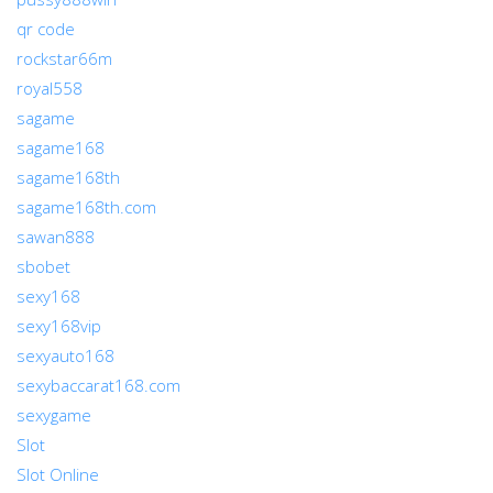
qr code
rockstar66m
royal558
sagame
sagame168
sagame168th
sagame168th.com
sawan888
sbobet
sexy168
sexy168vip
sexyauto168
sexybaccarat168.com
sexygame
Slot
Slot Online