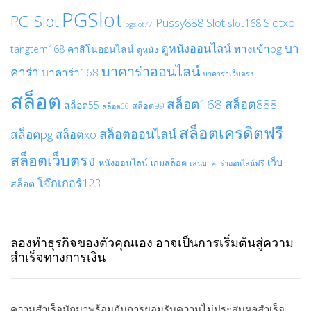
PGSlot
PG Slot
Pussy888
Slot
Slotxo
slot168
pgslot77
บา
ดูหนังออนไลน์
ทางเข้าpg
tangtem168
คาสิโนออนไลน์
ดูหนัง
บาคาร่าออนไลน์
คาร่า
บาคาร่า168
บาคาร่าเว็บตรง
สล็อต
สล็อต168
สล็อต888
สล็อต55
สล็อต99
สล็อต66
สล็อตเครดิตฟรี
สล็อตออนไลน์
สล็อตpg
สล็อตxo
สล็อตเว็บตรง
เว็บ
หนังออนไลน์
เกมสล็อต
เล่นบาคาร่าออนไลน์ฟรี
โจ๊กเกอร์123
สล็อต
ลองทำธุรกิจของตัวคุณเอง อาจเป็นการเริ่มต้นสู่ความ
สำเร็จทางการเงิน
ความสำเร็จมักมาพร้อมกับการยอมรับความไม่ประสบผลสำเร็จ