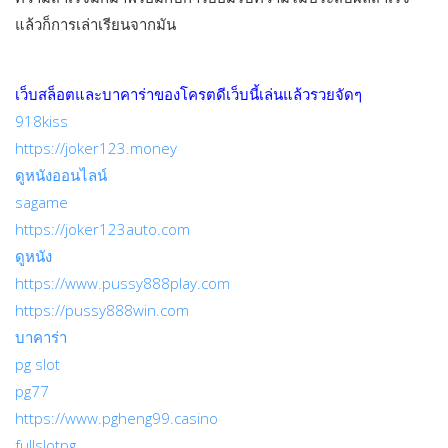
แล้วก็การเล่าเรียนจากมัน
เว็บสล็อตและบาคาร่าของโครตดีเว็บนี้เล่นแล้วรวยจัดๆ
918kiss
https://joker123.money
ดูหนังออนไลน์
sagame
https://joker123auto.com
ดูหนัง
https://www.pussy888play.com
https://pussy888win.com
บาคาร่า
pg slot
pg77
https://www.pgheng99.casino
fullslotpg