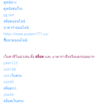
ดูหนังhd
ดูหนังชนโรง
pg slot
สล็อตออนไลน์
บาคาร่าออนไลน์
https://www.punpro777.us/
ซื้อหวยออนไลน์
เว็บคาสิโนน่าเล่น ทั้ง
สล็อต
และ
บาคาร่า
ตึงจริงแตกบ่อยมาก
joker123
slot168
slot เว็บตรง
slot99
สล็อต66
slot44
สล็อตเว็บตรง