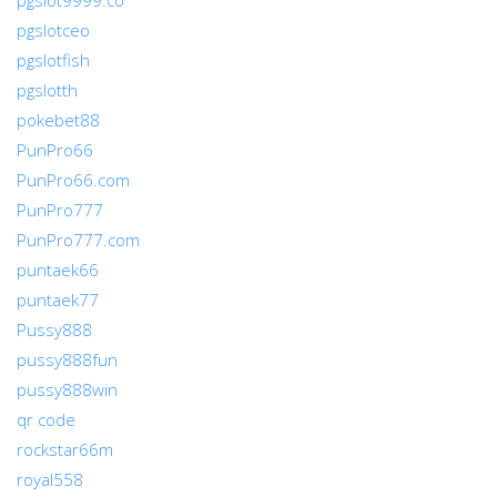
pgslotceo
pgslotfish
pgslotth
pokebet88
PunPro66
PunPro66.com
PunPro777
PunPro777.com
puntaek66
puntaek77
Pussy888
pussy888fun
pussy888win
qr code
rockstar66m
royal558