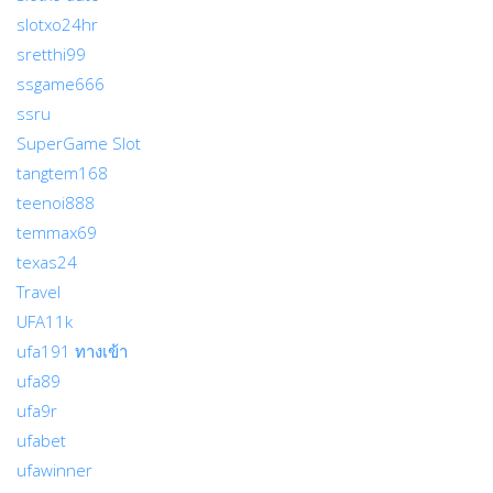
slotxo24hr
sretthi99
ssgame666
ssru
SuperGame Slot
tangtem168
teenoi888
temmax69
texas24
Travel
UFA11k
ufa191 ทางเข้า
ufa89
ufa9r
ufabet
ufawinner