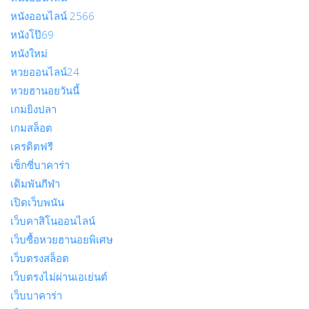
หนังออนไลน์ 2566
หนังโป๊69
หนังใหม่
หวยออนไลน์24
หวยฮานอยวันนี้
เกมยิงปลา
เกมสล็อต
เครดิตฟรี
เซ็กซี่บาคาร่า
เดิมพันกีฬา
เปิดเว็บพนัน
เว็บคาสิโนออนไลน์
เว็บซื้อหวยฮานอยพิเศษ
เว็บตรงสล็อต
เว็บตรงไม่ผ่านเอเย่นต์
เว็บบาคาร่า