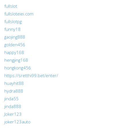
fullslot
fullsloteiei.com
fullslotpg
funny18
gaojing888
golden456
happy168
hengjing168
hongkong456
https://sretthi99.bet/enter/
huayhit88
hydra888
jinda55
jinda888
Joker123
joker123auto