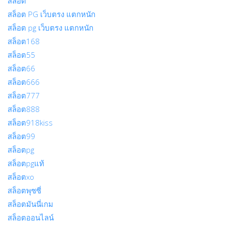
สล็อต
สล็อต PG เว็บตรง แตกหนัก
สล็อต pg เว็บตรง แตกหนัก
สล็อต168
สล็อต55
สล็อต66
สล็อต666
สล็อต777
สล็อต888
สล็อต918kiss
สล็อต99
สล็อตpg
สล็อตpgแท้
สล็อตxo
สล็อตพุซซี่
สล็อตมันนี่เกม
สล็อตออนไลน์